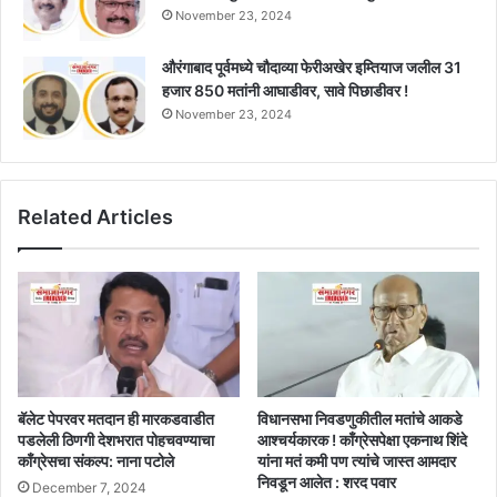
November 23, 2024
औरंगाबाद पूर्वमध्ये चौदाव्या फेरीअखेर इम्तियाज जलील 31
हजार 850 मतांनी आघाडीवर, सावे पिछाडीवर !
November 23, 2024
Related Articles
बॅलेट पेपरवर मतदान ही मारकडवाडीत
विधानसभा निवडणुकीतील मतांचे आकडे
पडलेली ठिणगी देशभरात पोहचवण्याचा
आश्चर्यकारक ! काँग्रेसपेक्षा एकनाथ शिंदे
काँग्रेसचा संकल्प: नाना पटोले
यांना मतं कमी पण त्यांचे जास्त आमदार
निवडून आलेत : शरद पवार
December 7, 2024