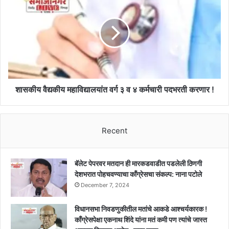
तालुक्यांतील
वैद्यकीय
साथीदारांच्या
महाविद्यालयांत
मदतीने
वर्ग
चोरी
३
!!
व
४
कर्मचारी
पदभरती
करणार
शासकीय वैद्यकीय महाविद्यालयांत वर्ग ३ व ४ कर्मचारी पदभरती करणार !
!
Recent
बॅलेट पेपरवर मतदान ही मारकडवाडीत पडलेली ठिणगी
देशभरात पोहचवण्याचा काँग्रेसचा संकल्प: नाना पटोले
December 7, 2024
विधानसभा निवडणुकीतील मतांचे आकडे आश्चर्यकारक !
काँग्रेसपेक्षा एकनाथ शिंदे यांना मतं कमी पण त्यांचे जास्त