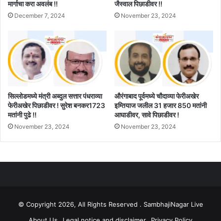
मार्गाचा करा अवलंब !!
जैस्वाल पिछाडीवर !!
December 7, 2024
November 23, 2024
सिल्लोडमध्ये मंत्री अब्दुल सत्तार पंधराव्या
औरंगाबाद पूर्वमध्ये चौदाव्या फेरीअखेर
फेरीअखेर पिछाडीवर ! सुरेश बनकर1723
इम्तियाज जलील 31 हजार 850 मतांनी
मतांनी पुढे !!
आघाडीवर, सावे पिछाडीवर !
November 23, 2024
November 23, 2024
© Copyright 2026, All Rights Reserved . SambhajiNagar Live
About Us
Legal notice and disclaimer
Privacy Policy