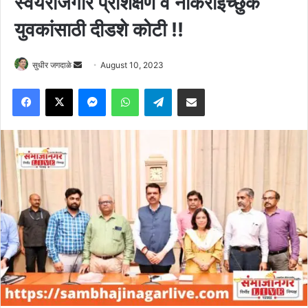
स्वयंरोजगार प्रशिक्षण व नोकरीइच्छुक
युवकांसाठी दीडशे कोटी !!
Send
सुधीर जगदाळे
August 10, 2023
an
Facebook
X
Messenger
WhatsApp
Telegram
Share via Email
email