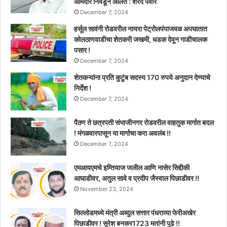
आमदार निवडून आलेत : शरद पवार
December 7, 2024
हर्सूल सावंगी रोडवरील नायरा पेट्रोलपंपाजवळ अपघातात
कोलठाणवाडीचा शेतकरी जखमी, धडक देवून गाडीचालक
पसार !
December 7, 2024
शेतकऱ्यांना प्रति कुटुंब सदस्य 170 रुपये अनुदान देण्याचे
निर्देश !
December 7, 2024
पैठण ते छत्रपती संभाजीनगर रोडवरील वाहतुक मार्गात बदल
! मंगळवारपासून या मार्गाचा करा अवलंब !!
December 7, 2024
एमआयएमचे इम्तियाज जलील आणि नासेर सिद्दीकी
आघाडीवर, अतुल सावे व प्रदीप जैस्वाल पिछाडीवर !!
November 23, 2024
सिल्लोडमध्ये मंत्री अब्दुल सत्तार पंधराव्या फेरीअखेर
पिछाडीवर ! सुरेश बनकर1723 मतांनी पुढे !!