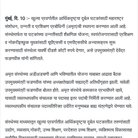
मुंबई, दि. 10 :-
खुल्या प्रवर्गातील आर्थिकदृष्ट्या दुर्बल घटकांसाठी महाराष्ट्र
संशोधन, उन्नती व प्रशिक्षण प्रबोधिनी (अमृत)ची स्थापना करण्यात आली आहे.
संस्थेमार्फत या घटकांच्या उन्नतीसाठी शैक्षणिक योजना, स्वयंरोजगारासाठी प्रशिक्षण
व नोकरीइच्छुक युवकांसाठी यूपीएससी व एमपीएससीचे अभ्यासक्रम सुरू
करण्यासाठी संस्थेला यावर्षी दीडशे कोटी रुपये देणार, असे उपमुख्यमंत्री देवेंद्र
फडणवीस यांनी सांगितले.
अमृत संस्थेच्या अडीअडचणी आणि भविष्यातील योजना याबाबत आढावा बैठक
उपमुख्यमंत्री फडणवीस यांच्या अध्यक्षतेखाली सह्याद्री अतिथीगृहात झाली. यावेळी
उपमुख्यमंत्री फडणवीस बोलत होते. अमृत संस्थेचे कामकाज प्रभावीपणे व्हावे,
यासाठी व्यवस्थापकीय संचालक या पदासह इतर पदांची निर्मिती करण्यात आली आहे.
व्यवस्थापकीय संचालक पदाव्यतिरिक्त उर्वरित मनुष्यबळ बाह्य यंत्रणेद्वारे घेण्यात यावे.
संस्थेच्या माध्यमातून खुल्या प्रवर्गातील आर्थिकदृष्ट्या दुर्बल घटकातील तरुणांसाठी
उद्योग, व्यवसाय,नोकरी, उच्च शिक्षण, परदेशात उच्च शिक्षण, व्यक्तिमत्व विकासासह
सर्वांगीण विकासासाठी महत्त्वाच्या योजना राबविण्यात याव्यात. यामध्ये महाराष्ट्र