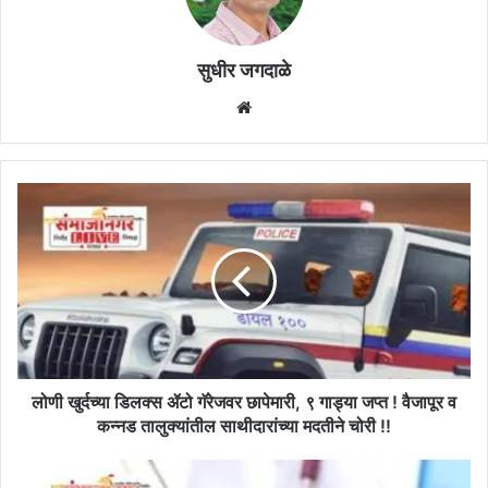
सुधीर जगदाळे
Website
लोणी
खुर्दच्या
डिलक्स
ॲटो
गॅरेजवर
छापेमारी,
९
गाड्या
जप्त
!
लोणी खुर्दच्या डिलक्स ॲटो गॅरेजवर छापेमारी, ९ गाड्या जप्त ! वैजापूर व
वैजापूर
कन्नड तालुक्यांतील साथीदारांच्या मदतीने चोरी !!
व
कन्नड
शासकीय