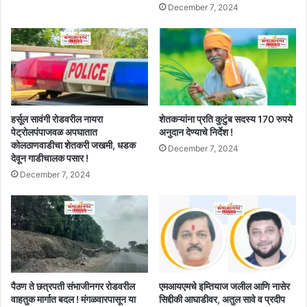
December 7, 2024
हर्सूल सावंगी रोडवरील नायरा
शेतकऱ्यांना प्रति कुटुंब सदस्य 170 रुपये
पेट्रोलपंपाजवळ अपघातात
अनुदान देण्याचे निर्देश !
कोलठाणवाडीचा शेतकरी जखमी, धडक
December 7, 2024
देवून गाडीचालक पसार !
December 7, 2024
पैठण ते छत्रपती संभाजीनगर रोडवरील
एमआयएमचे इम्तियाज जलील आणि नासेर
वाहतुक मार्गात बदल ! मंगळवारपासून या
सिद्दीकी आघाडीवर, अतुल सावे व प्रदीप