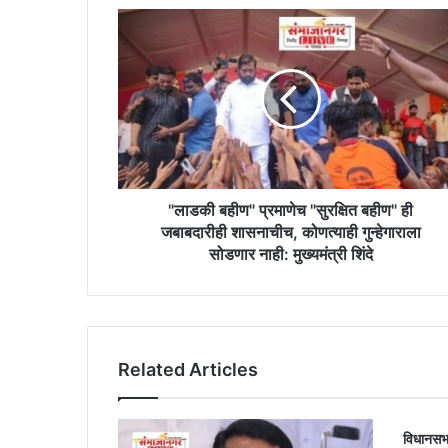
"लाडकी
बहीण"
प्रमाणेच
"सुरक्षित
बहीण"
ही
जबाबदारीही
शासनाचीच,
कोणत्याही
गुन्हेगाराला
"लाडकी बहीण" प्रमाणेच "सुरक्षित बहीण" ही
सोडणार
जबाबदारीही शासनाचीच, कोणत्याही गुन्हेगाराला
नाही:
सोडणार नाही: मुख्यमंत्री शिंदे
मुख्यमंत्री
शिंदे
Related Articles
विधानसभ