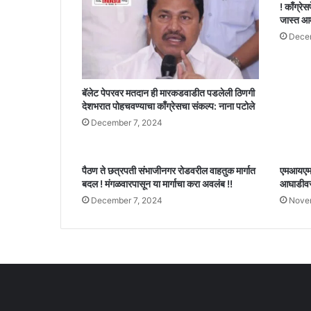
! काँग्रेस
जास्त आ
Decem
बॅलेट पेपरवर मतदान ही मारकडवाडीत पडलेली ठिणगी
देशभरात पोहचवण्याचा काँग्रेसचा संकल्प: नाना पटोले
December 7, 2024
पैठण ते छत्रपती संभाजीनगर रोडवरील वाहतुक मार्गात
एमआयएमचे
बदल ! मंगळवारपासून या मार्गाचा करा अवलंब !!
आघाडीवर,
December 7, 2024
Nove