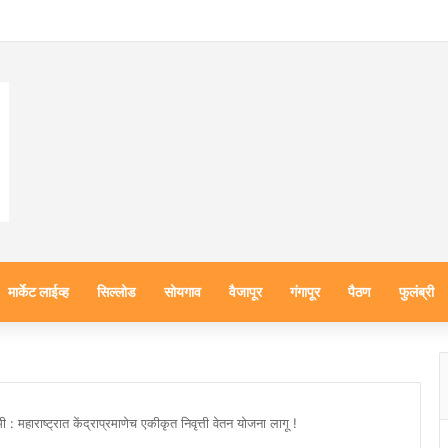
मार्केट लाईव्ह
सिल्लोड
सोयगाव
वैजापूर
गंगापूर
पैठण
फुलंब्री
 : महाराष्ट्रात केंद्राप्रमाणेच एकीकृत निवृत्ती वेतन योजना लागू !