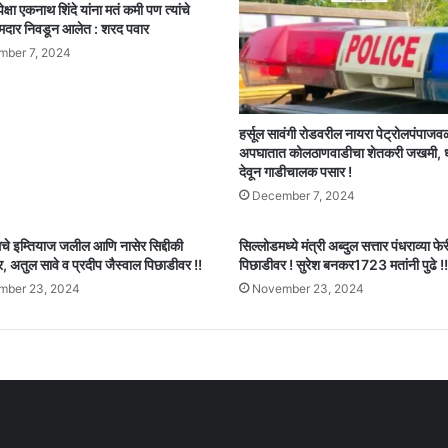
पेक्षा एकनाथ शिंदे यांना मतं कमी पण त्यांचे
मदार निवडून आलेत : शरद पवार
ber 7, 2024
हर्सूल सावंगी रोडवरील नायरा पेट्रोलपंपाजव
अपघातात कोलठाणवाडीचा शेतकरी जखमी,
देवून गाडीचालक पसार !
December 7, 2024
 इम्तियाज जलील आणि नासेर सिद्दीकी
सिल्लोडमध्ये मंत्री अब्दुल सत्तार पंधराव्या फ
 अतुल सावे व प्रदीप जैस्वाल पिछाडीवर !!
पिछाडीवर ! सुरेश बनकर1723 मतांनी पुढे !!
mber 23, 2024
November 23, 2024