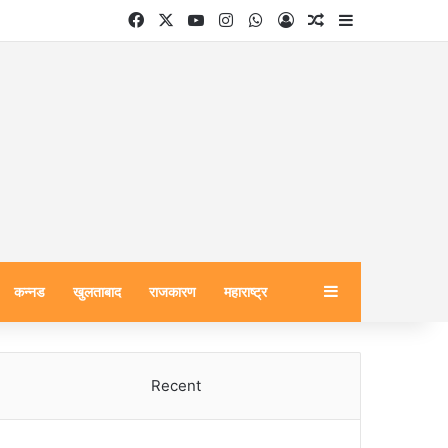
Facebook
X
YouTube
Instagram
WhatsApp
Log In
Random Article
Sidebar
Sidebar
कन्नड
खुलताबाद
राजकारण
महाराष्ट्र
Recent