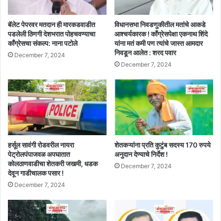
बॅलेट पेपरवर मतदान ही मारकडवाडीत
विधानसभा निवडणुकीतील मतांचे आकडे
पडलेली ठिणगी देशभरात पोहचवण्याचा
आश्चर्यकारक ! काँग्रेसपेक्षा एकनाथ शिंदे
काँग्रेसचा संकल्प: नाना पटोले
यांना मतं कमी पण त्यांचे जास्त आमदार
निवडून आलेत : शरद पवार
December 7, 2024
December 7, 2024
हर्सूल सावंगी रोडवरील नायरा
शेतकऱ्यांना प्रति कुटुंब सदस्य 170 रुपये
पेट्रोलपंपाजवळ अपघातात
अनुदान देण्याचे निर्देश !
कोलठाणवाडीचा शेतकरी जखमी, धडक
December 7, 2024
देवून गाडीचालक पसार !
December 7, 2024