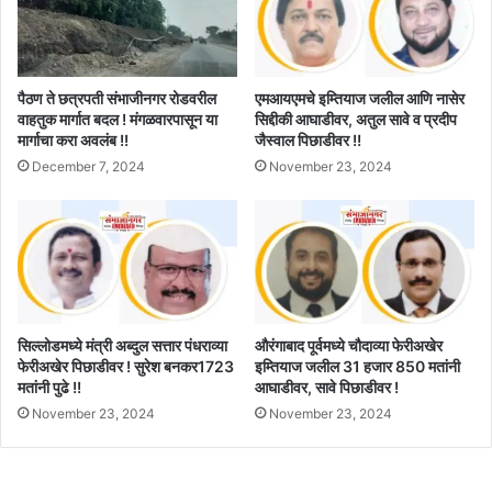
पैठण ते छत्रपती संभाजीनगर रोडवरील
एमआयएमचे इम्तियाज जलील आणि नासेर
वाहतुक मार्गात बदल ! मंगळवारपासून या
सिद्दीकी आघाडीवर, अतुल सावे व प्रदीप
मार्गाचा करा अवलंब !!
जैस्वाल पिछाडीवर !!
December 7, 2024
November 23, 2024
सिल्लोडमध्ये मंत्री अब्दुल सत्तार पंधराव्या
औरंगाबाद पूर्वमध्ये चौदाव्या फेरीअखेर
फेरीअखेर पिछाडीवर ! सुरेश बनकर1723
इम्तियाज जलील 31 हजार 850 मतांनी
मतांनी पुढे !!
आघाडीवर, सावे पिछाडीवर !
November 23, 2024
November 23, 2024