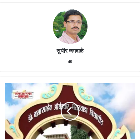
सुधीर जगदाळे
Website
डॉ.बाबासाहेब
आंबेडकर
मराठवाडा
विद्यापीठ:
नवीन
महाविद्यालयासंदर्भात
ऑनलाईन
सर्वेक्षण
!