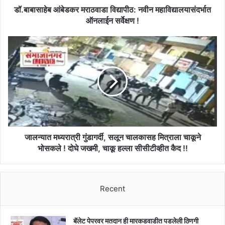
डॉ.बाबासाहेब आंबेडकर मराठवाडा विद्यापीठ: नवीन महाविद्यालयासंदर्भात
ऑनलाईन सर्वेक्षण !
जालन्यात
मध्यरात्री
गुंडागर्दी,
सलून
चालकासह
मित्राला
चाकूने
भोसकले
!
दोघे
जालन्यात मध्यरात्री गुंडागर्दी, सलून चालकासह मित्राला चाकूने
जखमी,
भोसकले ! दोघे जखमी, चाकू हल्ला सीसीटीव्हीत कैद !!
चाकू
हल्ला
सीसीटीव्हीत
Recent
कैद
!!
बॅलेट पेपरवर मतदान ही मारकडवाडीत पडलेली ठिणगी