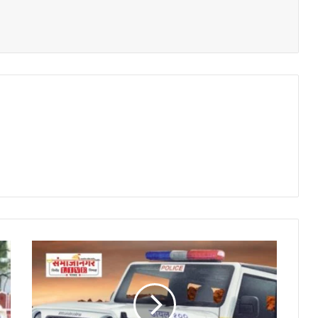
गंगापूर
वैजापूर
रोडवरील
पत्र्याच्या
शेडवर