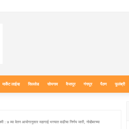
मार्केट लाईव्ह
सिल्लोड
सोयगाव
वैजापूर
गंगापूर
पैठण
फुलंब्री
ी : ७ व्या वेतन आयोगानुसार महागाई भत्त्यात वाढीचा निर्णय जारी, नोव्हेंबरच्या