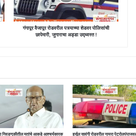
पोलिसांची
छापेमारी,
जुगाराचा
अड्डा
उद्ध्वस्त
गंगापूर वैजापूर रोडवरील पत्र्याच्या शेडवर पोलिसांची
!
छापेमारी, जुगाराचा अड्डा उद्ध्वस्त !
ा निवडणुकीतील मतांचे आकडे आश्चर्यकारक
हर्सूल सावंगी रोडवरील नायरा पेट्रोलपंपाजव