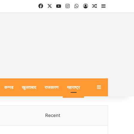
Facebook
X
YouTube
Instagram
WhatsApp
Log In
Random Article
Sidebar
Sidebar
कन्नड
खुलताबाद
राजकारण
महाराष्ट्र
Recent