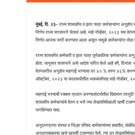
मुंबई, दि. २३-
राज्य शासकीय व इतर पात्र कर्मचाऱ्यांना अनुज्ञेय
निर्णय राज्य सरकारने घेतला आहे. माहे नोव्हेंबर, २०२३ च्या वेतन
निर्णय आजच जारी करण्यात आला असून यामुळे कर्मचाऱ्यांना मोठा
राज्य शासकीय कर्मचारी व इतर पात्र पूर्णकालिक कर्मचाऱ्यांना अनुज
होता. यानुसार शासनाने असे आदेश पारित केले आहे की, दिनांक 
वेतनावरील अनुज्ञेय महागाई भत्त्याचा दर ४२ % वरुन ४६% करण्
ऑक्टोबर, २०२३ या कालावधीतील थकबाकीसह माहे नोव्हेंबर, २०२३
महागाई भत्त्याची रक्कम प्रदान करण्यासंदर्भातील विद्यमान तरतुदी व
शासकीय कर्मचाऱ्यांचे वेतन व भत्ते ज्या लेखाशीर्षाखाली खर्ची टाक
भागविण्यात यावा.
अनुदानप्राप्त संस्था व जिल्हा परिषद कर्मचाऱ्यांच्या बाबतीत, संबं
अनुदानाबाबतचा खर्च खचर्ची टाकण्यात येतो, त्या उप लेखाशीर्षाख