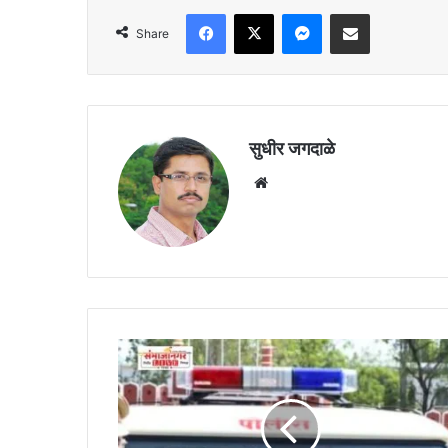
Facebook
X
Messenger
Share via Email
Share
सुधीर जगदाळे
Website
शिक्षण
संस्थेत
क्लार्कच्या
नौकरीसाठी
६