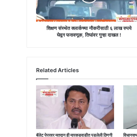
लाख
रुपये
घेवून
फसवणूक,
तिघांवर
शिक्षण संस्थेत क्लार्कच्या नौकरीसाठी ६ लाख रुपये
गुन्हा
घेवून फसवणूक, तिघांवर गुन्हा दाखल !
दाखल
!
Related Articles
बॅलेट पेपरवर मतदान ही मारकडवाडीत पडलेली ठिणगी
विधानसभ