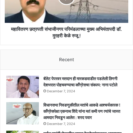
अजित
अभियंतापदी
पवार
डॉ.
मुरहरी
केळे
रुजू
महावितरण छत्रपती संभाजीनगर परिमंडलाच्या मुख्य अभियंतापदी डॉ.
!
मुरहरी केळे रुजू !
Recent
बॅलेट पेपरवर मतदान ही मारकडवाडीत पडलेली ठिणगी
देशभरात पोहचवण्याचा काँग्रेसचा संकल्प: नाना पटोले
December 7, 2024
विधानसभा निवडणुकीतील मतांचे आकडे आश्चर्यकारक !
काँग्रेसपेक्षा एकनाथ शिंदे यांना मतं कमी पण त्यांचे जास्त
आमदार निवडून आलेत : शरद पवार
December 7, 2024