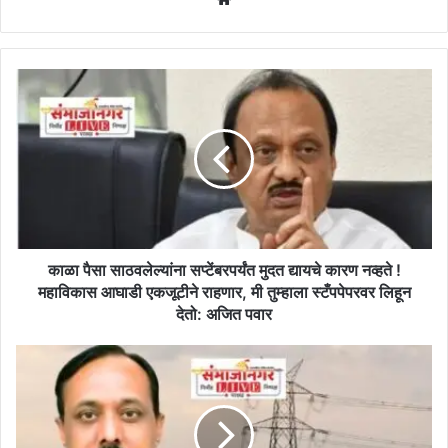
काळा
पैसा
साठवलेल्यांना
सप्टेंबरपर्यंत
मुदत
द्यायचे
कारण
नव्हते
!
महाविकास
काळा पैसा साठवलेल्यांना सप्टेंबरपर्यंत मुदत द्यायचे कारण नव्हते !
आघाडी
महाविकास आघाडी एकजूटीने राहणार, मी तुम्हाला स्टँपपेपरवर लिहून
एकजूटीने
देतो: अजित पवार
राहणार,
मी
महावितरण
तुम्हाला
छत्रपती
स्टँपपेपरवर
संभाजीनगर
लिहून
परिमंडलाच्या
देतो:
मुख्य