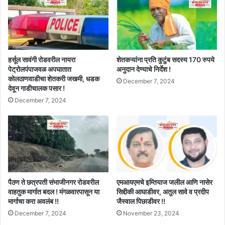
हर्सूल सावंगी रोडवरील नायरा
शेतकऱ्यांना प्रति कुटुंब सदस्य 170 रुपये
पेट्रोलपंपाजवळ अपघातात
अनुदान देण्याचे निर्देश !
कोलठाणवाडीचा शेतकरी जखमी, धडक
December 7, 2024
देवून गाडीचालक पसार !
December 7, 2024
पैठण ते छत्रपती संभाजीनगर रोडवरील
एमआयएमचे इम्तियाज जलील आणि नासेर
वाहतुक मार्गात बदल ! मंगळवारपासून या
सिद्दीकी आघाडीवर, अतुल सावे व प्रदीप
मार्गाचा करा अवलंब !!
जैस्वाल पिछाडीवर !!
December 7, 2024
November 23, 2024