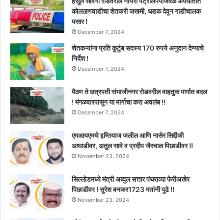
हर्सूल सावंगी रोडवरील नायरा पेट्रोलपंपाजवळ अपघातात
कोलठाणवाडीचा शेतकरी जखमी, धडक देवून गाडीचालक
पसार !
December 7, 2024
शेतकऱ्यांना प्रति कुटुंब सदस्य 170 रुपये अनुदान देण्याचे
निर्देश !
December 7, 2024
पैठण ते छत्रपती संभाजीनगर रोडवरील वाहतुक मार्गात बदल
! मंगळवारपासून या मार्गाचा करा अवलंब !!
December 7, 2024
एमआयएमचे इम्तियाज जलील आणि नासेर सिद्दीकी
आघाडीवर, अतुल सावे व प्रदीप जैस्वाल पिछाडीवर !!
November 23, 2024
सिल्लोडमध्ये मंत्री अब्दुल सत्तार पंधराव्या फेरीअखेर
पिछाडीवर ! सुरेश बनकर1723 मतांनी पुढे !!
November 23, 2024