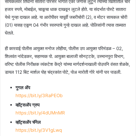
सायकलवर तिघांनी सातारा परिसर भागात एका जणास लुटून त्याच्या खिशातील चार
हजार रुपये, मोबाईल, चाकूचा धाक दाखवून लुटले होते. या संदर्भात पोस्टे सातारा
येथे गुन्हा दाखल आहे. या आरोपीवर यापूर्वी जबरीचोरी (2), व मोटर सायकल चोरी
(01) यासह एकूण 04 गंभीर स्वरुपाचे गुन्हे दाखल आहे. पोलिसांनी त्यास ताब्यात
घेतले.
ही कारवाई पोलीस आयुक्त मनोज लोहीया, पोलीस उप आयुक्त परिमंडळ – 02,
शिलवंत नांदेडकर, सहाय्यक पो. आयुक्त बालाजी सोनट्टके, उस्मानपुरा विभाग,
वरिष्ट पोलीस निरीक्षक व्यंकटेश केंद्रे यांच्या मार्गदर्शनाखाली पोउपनि वंसत शेळके,
डायल 112 बिट मार्शल पोह चंद्रकांत पोटे, पोअ मारोती गोरे यांनी पार पाडली.
गुगल ॲप
https://bit.ly/3RaPEOb
व्हॉट्सॲप ग्रुप
https://bit.ly/4dUMnMR
व्हॉट्सॲप चॅनेल
https://bit.ly/3V1gLwq