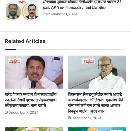
औरंगाबाद पूर्वमध्ये चौदाव्या फेरीअखेर इम्तियाज जलील 31
हजार 850 मतांनी आघाडीवर, सावे पिछाडीवर !
November 23, 2024
Related Articles
बॅलेट पेपरवर मतदान ही मारकडवाडीत
विधानसभा निवडणुकीतील मतांचे आकडे
पडलेली ठिणगी देशभरात पोहचवण्याचा
आश्चर्यकारक ! काँग्रेसपेक्षा एकनाथ शिंदे
काँग्रेसचा संकल्प: नाना पटोले
यांना मतं कमी पण त्यांचे जास्त आमदार
निवडून आलेत : शरद पवार
December 7, 2024
December 7, 2024