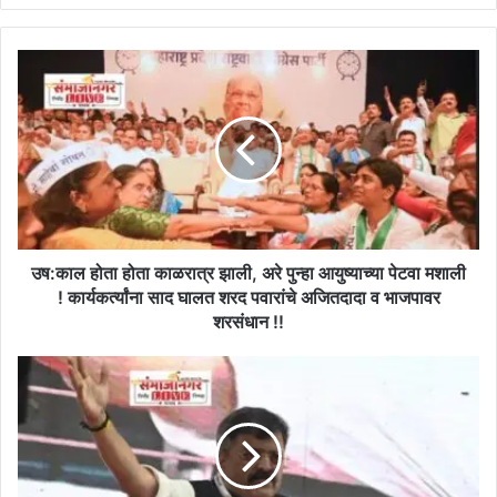
उष:काल
होता
होता
काळरात्र
झाली,
अरे
पुन्हा
आयुष्याच्या
पेटवा
मशाली
उष:काल होता होता काळरात्र झाली, अरे पुन्हा आयुष्याच्या पेटवा मशाली
!
! कार्यकर्त्यांना साद घालत शरद पवारांचे अजितदादा व भाजपावर
कार्यकर्त्यांना
शरसंधान !!
साद
घालत
आमदार
शरद
हा
पवारांचे
खरेदी-
अजितदादा
विक्री
व
संघ
भाजपावर
आहे,