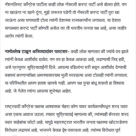
नॅशनलिस्ट काँग्रेस पार्टीला काही लोक नॅचरली करप्ट पार्टी असे बोलत होते. पण
ना खाऊंगा ना खाने दुंगा, मुझे जरूरत पडेगी तो नॅचरली करप्ट पार्टी पुरा खा
जाऊंगा असा घणाघाती टोला त्यांनी देशाच्या राज्यकर्त्यांना लगावला. या देशात
सगळ्यात करप्ट पार्टी कोणती असेल तर ती भारतीय जनता पक्ष आहे, असा जाहीर
आरोप त्यांनी केला.
नामोल्लेख टाळून अजितदादांवर पलटवार-
काही लोक म्हणतात की ज्यांचे वय झाले
त्यांनी केवळ आशीर्वाद द्यावेत. पण वय हा केवळ आकडा आहे, लढण्याची जिद्द हवी,
असे प्रत्युत्तर सुप्रियाताईंनी दिले. आपल्या वडिलांना घरी बसून आशीर्वाद देण्याची
वक्तव्यं करणाऱ्यांपेक्षा आमच्यासारख्या मुली परवडल्या असा टोलाही त्यांनी लगावला.
या परिस्थितीत आपण हताश व्हायचे नाही. आपण पक्ष पुन्हा बांधू शकतो हा विश्वास
आहे. जे गेलेत त्यांना आपल्या शुभेच्छा आहेत.
राष्ट्रवादी काँग्रेस पक्षाचा आश्वासक चेहरा कोण यावर कार्यकर्त्यांमधून शरद पवार
असा एकच आवाज उठला. त्यावर सुप्रियाताई म्हणाल्या की, त्यांच्याही बॅनरवर शरद
पवार साहेबांचा फोटो आहे. यापुढे महाराष्ट्रात भारतीय जनता पक्षाच्या खोटारडेपणा
विरोधात लढायचं आहे. भाजपने केवळ द्वेष पसरवला आहे. त्यांच्या विरोधात पूर्ण