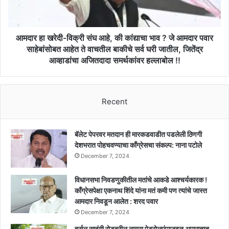
शरसंधान
की
!!
कांद्याचा
भाव
?
आमदार हा खरेदी-विक्री संघ आहे, की कांद्याचा भाव ? जे आमदार पवार
जे
साहेबांसोबत आहेत ते वाचतील बाकीचे सर्व घरी जातील, जितेंद्र
आमदार
आव्हाडांचा अजितदादा समर्थकांवर हल्लाबोल !!
पवार
साहेबांसोबत
आहेत
ते
Recent
वाचतील
बाकीचे
सर्व
बॅलेट पेपरवर मतदान ही मारकडवाडीत पडलेली ठिणगी
घरी
देशभरात पोहचवण्याचा काँग्रेसचा संकल्प: नाना पटोले
जातील,
December 7, 2024
जितेंद्र
आव्हाडांचा
विधानसभा निवडणुकीतील मतांचे आकडे आश्चर्यकारक !
अजितदादा
काँग्रेसपेक्षा एकनाथ शिंदे यांना मतं कमी पण त्यांचे जास्त
समर्थकांवर
आमदार निवडून आलेत : शरद पवार
हल्लाबोल
December 7, 2024
!!
हर्सूल सावंगी रोडवरील नायरा पेट्रोलपंपाजवळ अपघातात