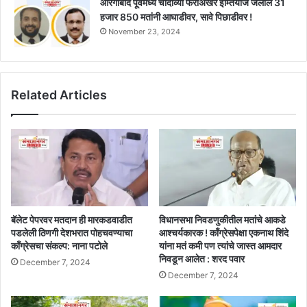
औरंगाबाद पूर्वमध्ये चौदाव्या फेरीअखेर इम्तियाज जलील 31
हजार 850 मतांनी आघाडीवर, सावे पिछाडीवर !
November 23, 2024
Related Articles
बॅलेट पेपरवर मतदान ही मारकडवाडीत
विधानसभा निवडणुकीतील मतांचे आकडे
पडलेली ठिणगी देशभरात पोहचवण्याचा
आश्चर्यकारक ! काँग्रेसपेक्षा एकनाथ शिंदे
काँग्रेसचा संकल्प: नाना पटोले
यांना मतं कमी पण त्यांचे जास्त आमदार
निवडून आलेत : शरद पवार
December 7, 2024
December 7, 2024