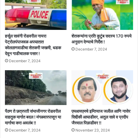
हर्सूल सावंगी रोडवरील नायरा
शेतकऱ्यांना प्रति कुटुंब सदस्य 170 रुपये
पेट्रोलपंपाजवळ अपघातात
अनुदान देण्याचे निर्देश !
कोलठाणवाडीचा शेतकरी जखमी, धडक
December 7, 2024
देवून गाडीचालक पसार !
December 7, 2024
पैठण ते छत्रपती संभाजीनगर रोडवरील
एमआयएमचे इम्तियाज जलील आणि नासेर
वाहतुक मार्गात बदल ! मंगळवारपासून या
सिद्दीकी आघाडीवर, अतुल सावे व प्रदीप
मार्गाचा करा अवलंब !!
जैस्वाल पिछाडीवर !!
December 7, 2024
November 23, 2024