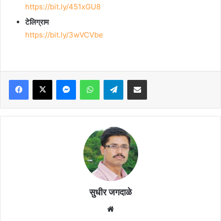
https://bit.ly/451xGU8
टेलिग्राम
https://bit.ly/3wVCVbe
Facebook
X
Messenger
WhatsApp
Telegram
Share via Email
सुधीर जगदाळे
Website