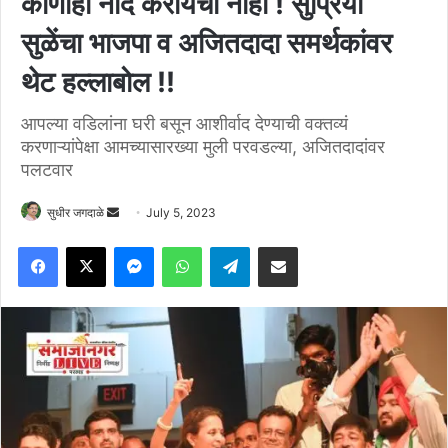
कोणीही नाद करायचा नाही ! सुप्रिया
सुळेंचा भाजपा व अजितदादा समर्थकांवर
थेट हल्लाबोल !!
आपल्या वडिलांना घरी बसून आशीर्वाद देण्याची वक्तव्यं
करणाऱ्यांपेक्षा आमच्यासारख्या मुली परवडल्या, अजितदादांवर
पलटवार
Send
सुधीर जगदाळे
July 5, 2023
an
Facebook
X
Messenger
WhatsApp
Telegram
Share via Email
email