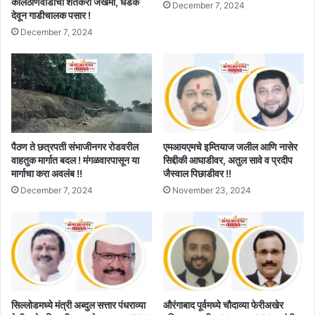
कोलठाणवाडीचा शेतकरी जखमी, धडक
December 7, 2024
देवून गाडीचालक पसार !
December 7, 2024
पैठण ते छत्रपती संभाजीनगर रोडवरील
एमआयएमचे इम्तियाज जलील आणि नासेर
वाहतुक मार्गात बदल ! मंगळवारपासून या
सिद्दीकी आघाडीवर, अतुल सावे व प्रदीप
मार्गाचा करा अवलंब !!
जैस्वाल पिछाडीवर !!
December 7, 2024
November 23, 2024
सिल्लोडमध्ये मंत्री अब्दुल सत्तार पंधराव्या
औरंगाबाद पूर्वमध्ये चौदाव्या फेरीअखेर