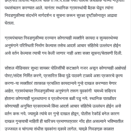
छत्रपती शिवाजी महाराज चौक ते जि.प.शाळे पर्यंत पोलीस अधीक्षक यांच्या नेतृत्वात
पथसंचलन करण्यात आले. यानंतर स्थानिक ग्रामस्थांची बैठक घेवून त्यांना
निवडणुकीच्या संदर्भाने मार्गदर्शन व सुचना करून सुरक्षा दृष्टीकोनातून आढावा
घेतला.
ग्रामपंचायत निवडणुकीच्या दरम्यान कोणत्याही व्यक्तीने कायदा व सुव्यवस्थेच्या
अनुषंगाने परिस्थिती निर्माण केल्यास तसेच आदर्श आचार संहितेचे उल्लंघन होईन
असे वर्तन केल्यास त्याची गय केली जाणार नाही अशा सक्त सूचना/चेतावणी दिली.
सोशल मीडियावर सुध्दा सायबर पोलिसींची कटाक्षाने नजर असून कोणत्याही आक्षेपार्ह
पोस्ट/संदेश निर्मित करणे, प्रसारित किंवा पुढे पाठवणे टाळावे अशा प्रकारचे कृत्य
करणा-या व्यक्तीवरं तात्काळ प्रचलित कायदान्वये गुन्हे दाखल करण्यात येणार
आहेत. ग्रामपंचायत निवडणुकीच्या अनुषंगाने तरूण युवकांनी यामध्ये सक्रिय
होताना कोणत्याही भुलथापाना व प्रलोभनास बळी पडु नये. स्थानिक पातळीवर
कोणत्याही अनुचित प्रकारामध्ये किंवा आदर्श आचार संहितेचे उल्लंघन होईन असे
वर्तन करू नये. ज्यामुळे त्यांचे वर गुन्हे दाखल होवून, पोलीस रेकॉर्ड बनेल कारण
दाखल गुन्हयाची माहिती ही चारित्र्य प्रमाणपत्रावर नोंद होत असल्याने भविष्यातील
उज्जवल व चांगल्या संधीस युवकांना मुकावे लागेल. यामुळे निवडणुक काळात