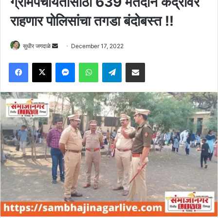
ग्रामपंचायतीसाठी 639 मतदान केंद्रावर
राहणार पोलिसांचा तगडा बंदोबस्त !!
Send
सुधीर जगदाळे
December 17, 2022
an
Facebook
X
Messenger
WhatsApp
Telegram
Share via Email
email