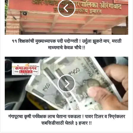
पदी
पदोन्नती
!
उर्दुला
झुकते
माप,
मराठी
११ शिक्षकांची मुख्याध्यापक पदी पदोन्नती ! उर्दुला झुकते माप, मराठी
माध्यमाचे
माध्यमाचे केवळ चौघे !!
केवळ
चौघे
गंगापूरचा
!!
कृषी
पर्यवेक्षक
लाच
घेताना
पकडला
!
पावर
टिलर
व
गंगापूरचा कृषी पर्यवेक्षक लाच घेताना पकडला ! पावर टिलर व स्प्रिंकलर
स्प्रिंकलर
सबसिडीसाठी घेतले ३ हजार !!
सबसिडीसाठी