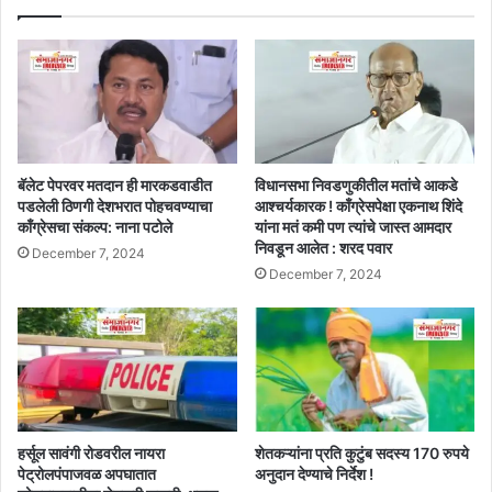
बॅलेट पेपरवर मतदान ही मारकडवाडीत
विधानसभा निवडणुकीतील मतांचे आकडे
पडलेली ठिणगी देशभरात पोहचवण्याचा
आश्चर्यकारक ! काँग्रेसपेक्षा एकनाथ शिंदे
काँग्रेसचा संकल्प: नाना पटोले
यांना मतं कमी पण त्यांचे जास्त आमदार
निवडून आलेत : शरद पवार
December 7, 2024
December 7, 2024
हर्सूल सावंगी रोडवरील नायरा
शेतकऱ्यांना प्रति कुटुंब सदस्य 170 रुपये
पेट्रोलपंपाजवळ अपघातात
अनुदान देण्याचे निर्देश !