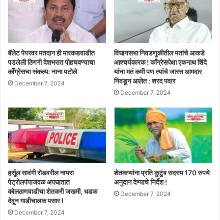
बॅलेट पेपरवर मतदान ही मारकडवाडीत
विधानसभा निवडणुकीतील मतांचे आकडे
पडलेली ठिणगी देशभरात पोहचवण्याचा
आश्चर्यकारक ! काँग्रेसपेक्षा एकनाथ शिंदे
काँग्रेसचा संकल्प: नाना पटोले
यांना मतं कमी पण त्यांचे जास्त आमदार
निवडून आलेत : शरद पवार
December 7, 2024
December 7, 2024
हर्सूल सावंगी रोडवरील नायरा
शेतकऱ्यांना प्रति कुटुंब सदस्य 170 रुपये
पेट्रोलपंपाजवळ अपघातात
अनुदान देण्याचे निर्देश !
कोलठाणवाडीचा शेतकरी जखमी, धडक
December 7, 2024
देवून गाडीचालक पसार !
December 7, 2024