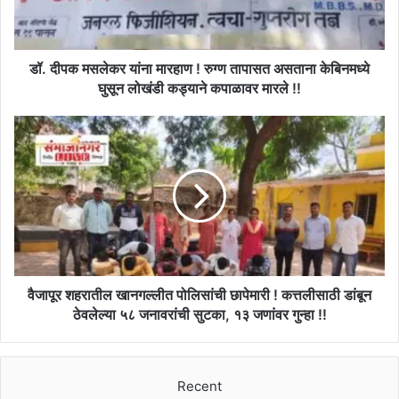
रुग्ण
तापासत
असताना
केबिनमध्ये
डॉ. दीपक मसलेकर यांना मारहाण ! रुग्ण तापासत असताना केबिनमध्ये
घुसून
घुसून लोखंडी कड्याने कपाळावर मारले !!
लोखंडी
कड्याने
वैजापूर
कपाळावर
शहरातील
मारले
खानगल्लीत
!!
पोलिसांची
छापेमारी
!
कत्तलीसाठी
डांबून
ठेवलेल्या
५८
वैजापूर शहरातील खानगल्लीत पोलिसांची छापेमारी ! कत्तलीसाठी डांबून
जनावरांची
ठेवलेल्या ५८ जनावरांची सुटका, १३ जणांवर गुन्हा !!
सुटका,
१३
जणांवर
Recent
गुन्हा