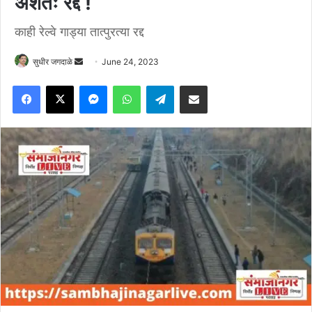
अंशतः रद्द !
काही रेल्वे गाड्या तात्पुरत्या रद्द
Send
सुधीर जगदाळे
June 24, 2023
an
Facebook
X
Messenger
WhatsApp
Telegram
Share via Email
email