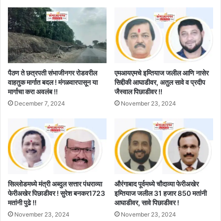
पैठण ते छत्रपती संभाजीनगर रोडवरील
एमआयएमचे इम्तियाज जलील आणि नासेर
वाहतुक मार्गात बदल ! मंगळवारपासून या
सिद्दीकी आघाडीवर, अतुल सावे व प्रदीप
मार्गाचा करा अवलंब !!
जैस्वाल पिछाडीवर !!
December 7, 2024
November 23, 2024
सिल्लोडमध्ये मंत्री अब्दुल सत्तार पंधराव्या
औरंगाबाद पूर्वमध्ये चौदाव्या फेरीअखेर
फेरीअखेर पिछाडीवर ! सुरेश बनकर1723
इम्तियाज जलील 31 हजार 850 मतांनी
मतांनी पुढे !!
आघाडीवर, सावे पिछाडीवर !
November 23, 2024
November 23, 2024