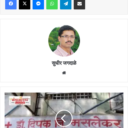
सुधीर जगदाळे
Website
डॉ.
दीपक
मसलेकर
यांना
मारहाण
!