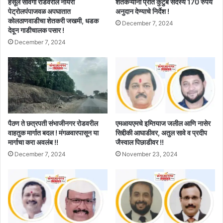
हर्सूल सावंगी रोडवरील नायरा
शेतकऱ्यांना प्रति कुटुंब सदस्य 170 रुपये
पेट्रोलपंपाजवळ अपघातात
अनुदान देण्याचे निर्देश !
कोलठाणवाडीचा शेतकरी जखमी, धडक
December 7, 2024
देवून गाडीचालक पसार !
December 7, 2024
पैठण ते छत्रपती संभाजीनगर रोडवरील
एमआयएमचे इम्तियाज जलील आणि नासेर
वाहतुक मार्गात बदल ! मंगळवारपासून या
सिद्दीकी आघाडीवर, अतुल सावे व प्रदीप
मार्गाचा करा अवलंब !!
जैस्वाल पिछाडीवर !!
December 7, 2024
November 23, 2024