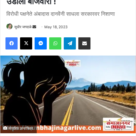
उडाला बोजवारा !
विरोधी पक्षनेते अंबादास दानवेंनी साधला सरकारवर निशाणा
Send
सुधीर जगदाळे
May 18, 2023
an
Facebook
X
Messenger
WhatsApp
Telegram
Share via Email
email
संग्रहित छायाचित्र.