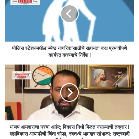
ज्येष्ठ
नागरिकांसाठीचे
सहायता
कक्ष
प्रभावीपणे
कार्यरत
करण्याचे
निर्देश
पोलिस स्टेशनमधील ज्येष्ठ नागरिकांसाठीचे सहायता कक्ष प्रभावीपणे
!
कार्यरत करण्याचे निर्देश !
भाजप
आमदाराचा
घरचा
आहेर;
विकास
निधी
मिळत
नसल्याची
तक्रार
!
भाजप आमदाराचा घरचा आहेर; विकास निधी मिळत नसल्याची तक्रार !
महाविकास
महाविकास आघाडीची चिंता सोडा, स्वतःचे आमदार सांभाळा: राष्ट्रवादी