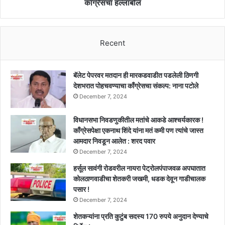
आघाडीची
काँग्रेसचा हल्लाबोल
चिंता
सोडा,
स्वतःचे
आमदार
Recent
सांभाळा:
राष्ट्रवादी
काँग्रेसचा
बॅलेट पेपरवर मतदान ही मारकडवाडीत पडलेली ठिणगी
हल्लाबोल
देशभरात पोहचवण्याचा काँग्रेसचा संकल्प: नाना पटोले
December 7, 2024
विधानसभा निवडणुकीतील मतांचे आकडे आश्चर्यकारक !
काँग्रेसपेक्षा एकनाथ शिंदे यांना मतं कमी पण त्यांचे जास्त
आमदार निवडून आलेत : शरद पवार
December 7, 2024
हर्सूल सावंगी रोडवरील नायरा पेट्रोलपंपाजवळ अपघातात
कोलठाणवाडीचा शेतकरी जखमी, धडक देवून गाडीचालक
पसार !
December 7, 2024
शेतकऱ्यांना प्रति कुटुंब सदस्य 170 रुपये अनुदान देण्याचे