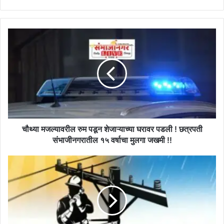
चौथ्या
मजल्यावरील
रुम
पडून
शेजाऱ्याच्या
घरावर
पडली
!
छत्रपती
संभाजीनगरातील
चौथ्या मजल्यावरील रुम पडून शेजाऱ्याच्या घरावर पडली ! छत्रपती
१५
संभाजीनगरातील १५ वर्षाचा मुलगा जखमी !!
वर्षाचा
मुलगा
वडगाव
जखमी
कोल्हाटीतील
!!
१९
जणांवर
वीजचोरीचा
गुन्हा
दाखल