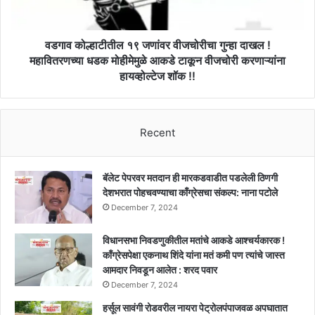
!
महावितरणच्या
धडक
वडगाव कोल्हाटीतील १९ जणांवर वीजचोरीचा गुन्हा दाखल !
मोहीमेमुळे
महावितरणच्या धडक मोहीमेमुळे आकडे टाकून वीजचोरी करणाऱ्यांना
आकडे
हायव्होल्टेज शॉक !!
टाकून
वीजचोरी
करणाऱ्यांना
हायव्होल्टेज
Recent
शॉक
!!
बॅलेट पेपरवर मतदान ही मारकडवाडीत पडलेली ठिणगी
देशभरात पोहचवण्याचा काँग्रेसचा संकल्प: नाना पटोले
December 7, 2024
विधानसभा निवडणुकीतील मतांचे आकडे आश्चर्यकारक !
काँग्रेसपेक्षा एकनाथ शिंदे यांना मतं कमी पण त्यांचे जास्त
आमदार निवडून आलेत : शरद पवार
December 7, 2024
हर्सूल सावंगी रोडवरील नायरा पेट्रोलपंपाजवळ अपघातात