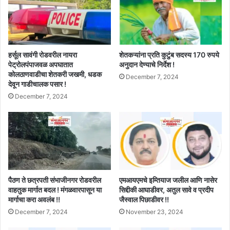
हर्सूल सावंगी रोडवरील नायरा
शेतकऱ्यांना प्रति कुटुंब सदस्य 170 रुपये
पेट्रोलपंपाजवळ अपघातात
अनुदान देण्याचे निर्देश !
कोलठाणवाडीचा शेतकरी जखमी, धडक
December 7, 2024
देवून गाडीचालक पसार !
December 7, 2024
पैठण ते छत्रपती संभाजीनगर रोडवरील
एमआयएमचे इम्तियाज जलील आणि नासेर
वाहतुक मार्गात बदल ! मंगळवारपासून या
सिद्दीकी आघाडीवर, अतुल सावे व प्रदीप
मार्गाचा करा अवलंब !!
जैस्वाल पिछाडीवर !!
December 7, 2024
November 23, 2024