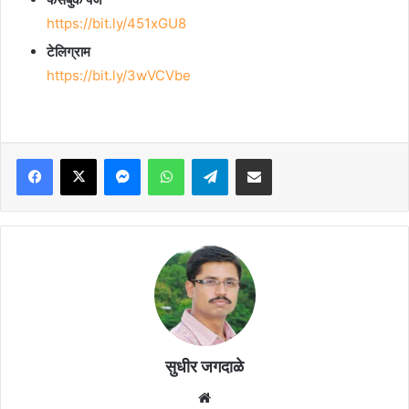
https://bit.ly/451xGU8
टेलिग्राम
https://bit.ly/3wVCVbe
Facebook
X
Messenger
WhatsApp
Telegram
Share via Email
सुधीर जगदाळे
Website