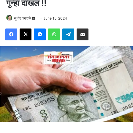
गुन्हा दाखल !!
Send
सुधीर जगदाळे
June 15, 2024
an
Facebook
X
Messenger
WhatsApp
Telegram
Share via Email
email