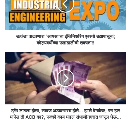
एक्स्पो
उद्यापासून!;
कोट्यवधींच्या
उलाढालीची
शक्यता!!
उत्कंठा वाढवणारा "आयसा'चा इंजिनिअरिंग एक्स्पो उद्यापासून!;
कोट्यवधींच्या उलाढालीची शक्यता!!
ट्रॅप
लागला
होता,
सावज
अडकणारच
होते...
झाले
वेगळेच!;
पण
हार
ट्रॅप लागला होता, सावज अडकणारच होते... झाले वेगळेच!; पण हार
मानेल
मानेल ती ACB का?, नक्की काय घडलं संभाजीनगरात जाणून घेऊ...
ती
ACB