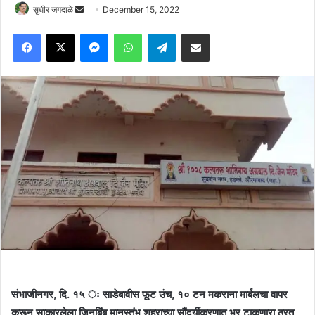
Send
सुधीर जगदाळे
December 15, 2022
an
Facebook
X
Messenger
WhatsApp
Telegram
Share via Email
email
संभाजीनगर, दि. १५ ः साडेबावीस फूट उंच, १० टन मकराना मार्बलचा वापर
करून साकारलेला जिनबिंब मानस्तंभ शहराच्या सौंदर्यीकरणात भर टाकणारा ठरत