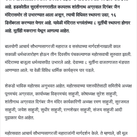
आहे. हडकोतील सुदर्शननगरातील कल्पतरू शांतीनाथ अग्रवाल दिगंबर जैन
मंदिरासमोर तो उभारण्यात आला असून, त्याची विधिवत स्थापना उद्या, १६
डिसेंबरला करण्यात येणार आहे. यावेळी मंदिरात भगवंतांच्या ८ मूर्तींची स्थापना होणार
आहे. मूर्तीही मकराना येथून आणल्या आहेत.
बालयोगी आचार्य सौभाग्यसागरजी महाराज व ससंघाच्या मार्गदर्शनाखाली काल
सकाळी धर्मध्वजारोहण होऊन तीन दिवसीय पंचकल्याणक महोत्‍सवाची सुरुवात झाली.
मंदिराच्या बाजूला धर्मव्यासपीठ उभारले आहे. देवाच्या ८ मूर्तींना वाजतगाजत मंडपात
आणण्यात आले. या वेळी विविध धार्मिक कार्यक्रम पार पडले.
शेकडो भाविक महोत्‍सव अनुभवत आहेत. महोत्‍सवाच्या यशस्वीतेसाठी समितीचे अध्यक्ष
पूनमचंद अग्रवाल, कार्याध्यक्ष विक्रमचंद साहुजी, कोषाध्यक्ष सुरेश साहुजी,
शांतीनाथ अग्रवाल दिगंबर जैन मंदिर कार्यकारिणी अध्यक्ष रमण साहुजी, सुरजमल
साहुजी, जयेश साहुजी, सुधीर साहुजी, रत्नशेखर साहुजी, संजय साहुजी आदी
पुढाकार घेत आहेत.
महोत्‍सवात आचार्य सौभाग्यसागरजी महाराजांनी मार्गदर्शन केले. ते म्हणाले, की मूल