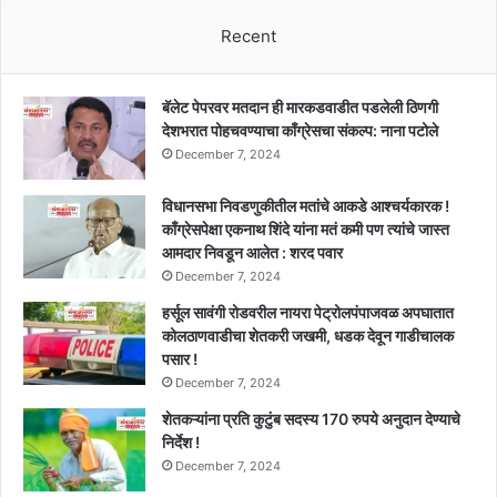
का?,
Recent
नक्की
काय
घडलं
संभाजीनगरात
बॅलेट पेपरवर मतदान ही मारकडवाडीत पडलेली ठिणगी
जाणून
देशभरात पोहचवण्याचा काँग्रेसचा संकल्प: नाना पटोले
घेऊ...
December 7, 2024
विधानसभा निवडणुकीतील मतांचे आकडे आश्चर्यकारक !
काँग्रेसपेक्षा एकनाथ शिंदे यांना मतं कमी पण त्यांचे जास्त
आमदार निवडून आलेत : शरद पवार
December 7, 2024
हर्सूल सावंगी रोडवरील नायरा पेट्रोलपंपाजवळ अपघातात
कोलठाणवाडीचा शेतकरी जखमी, धडक देवून गाडीचालक
पसार !
December 7, 2024
शेतकऱ्यांना प्रति कुटुंब सदस्य 170 रुपये अनुदान देण्याचे
निर्देश !
December 7, 2024