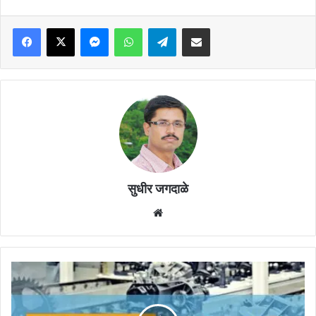
Facebook
X
Messenger
WhatsApp
Telegram
Share via Email
सुधीर जगदाळे
Website
उत्कंठा
वाढवणारा
"आयसा'चा
इंजिनिअरिंग