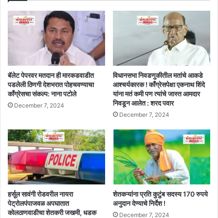
बॅलेट पेपरवर मतदान ही मारकडवाडीत
विधानसभा निवडणुकीतील मतांचे आकडे
पडलेली ठिणगी देशभरात पोहचवण्याचा
आश्चर्यकारक ! काँग्रेसपेक्षा एकनाथ शिंदे
काँग्रेसचा संकल्प: नाना पटोले
यांना मतं कमी पण त्यांचे जास्त आमदार
निवडून आलेत : शरद पवार
December 7, 2024
December 7, 2024
हर्सूल सावंगी रोडवरील नायरा
शेतकऱ्यांना प्रति कुटुंब सदस्य 170 रुपये
पेट्रोलपंपाजवळ अपघातात
अनुदान देण्याचे निर्देश !
कोलठाणवाडीचा शेतकरी जखमी, धडक
December 7, 2024