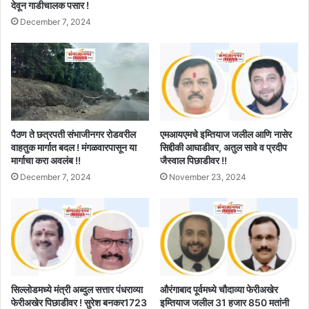
देवून गाडीचालक पसार !
December 7, 2024
पैठण ते छत्रपती संभाजीनगर रोडवरील
एमआयएमचे इम्तियाज जलील आणि नासेर
वाहतुक मार्गात बदल ! मंगळवारपासून या
सिद्दीकी आघाडीवर, अतुल सावे व प्रदीप
मार्गाचा करा अवलंब !!
जैस्वाल पिछाडीवर !!
December 7, 2024
November 23, 2024
सिल्लोडमध्ये मंत्री अब्दुल सत्तार पंधराव्या
औरंगाबाद पूर्वमध्ये चौदाव्या फेरीअखेर
फेरीअखेर पिछाडीवर ! सुरेश बनकर1723
इम्तियाज जलील 31 हजार 850 मतांनी