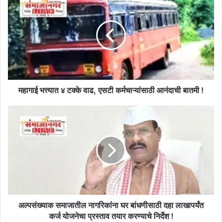
भत्त्यात
४
टक्के
वाढ,
एसटी
कर्मचाऱ्यांसाठी
आनंदाची
बातमी
!
महागाई भत्त्यात ४ टक्के वाढ, एसटी कर्मचाऱ्यांसाठी आनंदाची बातमी !
अल्पसंख्याक
समाजातील
नागरिकांना
घर
बांधणीसाठी
दहा
लाखापर्यंत
कर्ज
योजनेचा
प्रस्ताव
अल्पसंख्याक समाजातील नागरिकांना घर बांधणीसाठी दहा लाखापर्यंत
तयार
कर्ज योजनेचा प्रस्ताव तयार करण्याचे निर्देश !