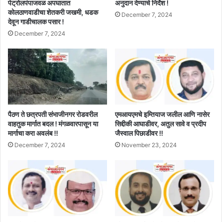
पेट्रोलपंपाजवळ अपघातात
अनुदान देण्याचे निर्देश !
कोलठाणवाडीचा शेतकरी जखमी, धडक
December 7, 2024
देवून गाडीचालक पसार !
December 7, 2024
पैठण ते छत्रपती संभाजीनगर रोडवरील
एमआयएमचे इम्तियाज जलील आणि नासेर
वाहतुक मार्गात बदल ! मंगळवारपासून या
सिद्दीकी आघाडीवर, अतुल सावे व प्रदीप
मार्गाचा करा अवलंब !!
जैस्वाल पिछाडीवर !!
December 7, 2024
November 23, 2024