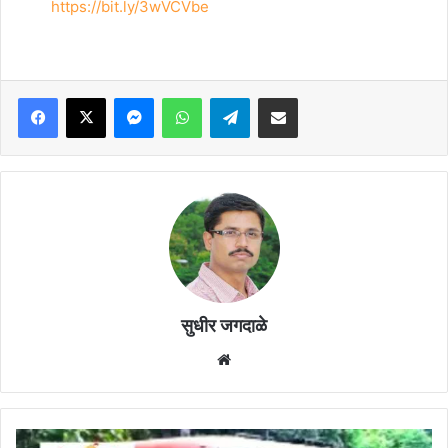
https://bit.ly/3wVCVbe
Facebook
X
Messenger
WhatsApp
Telegram
Share via Email
सुधीर जगदाळे
Website
महागाई