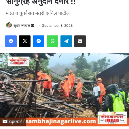
सानुग्रह अनुदान देणार !!
मदत व पुनर्वसन मंत्री अनिल पाटील
Send
सुधीर जगदाळे
September 8, 2023
an
Facebook
X
Messenger
WhatsApp
Telegram
Share via Email
email
फाईल फोटो.