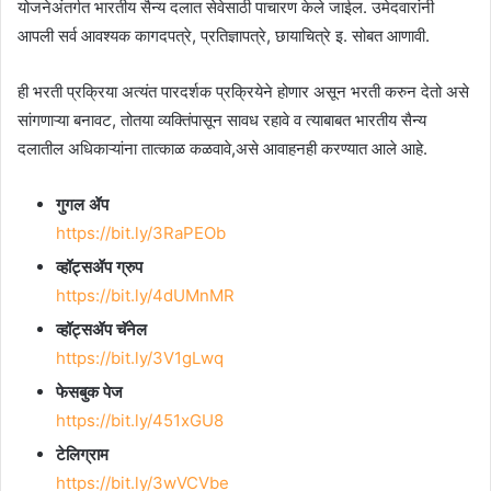
योजनेअंतर्गत भारतीय सैन्य दलात सेवेसाठी पाचारण केले जाईल. उमेदवारांनी
आपली सर्व आवश्यक कागदपत्रे, प्रतिज्ञापत्रे, छायाचित्रे इ. सोबत आणावी.
ही भरती प्रक्रिया अत्यंत पारदर्शक प्रक्रियेने होणार असून भरती करुन देतो असे
सांगणाऱ्या बनावट, तोतया व्यक्तिंपासून सावध रहावे व त्याबाबत भारतीय सैन्य
दलातील अधिकाऱ्यांना तात्काळ कळवावे,असे आवाहनही करण्यात आले आहे.
गुगल ॲप
https://bit.ly/3RaPEOb
व्हॉट्सॲप ग्रुप
https://bit.ly/4dUMnMR
व्हॉट्सॲप चॅनेल
https://bit.ly/3V1gLwq
फेसबुक पेज
https://bit.ly/451xGU8
टेलिग्राम
https://bit.ly/3wVCVbe