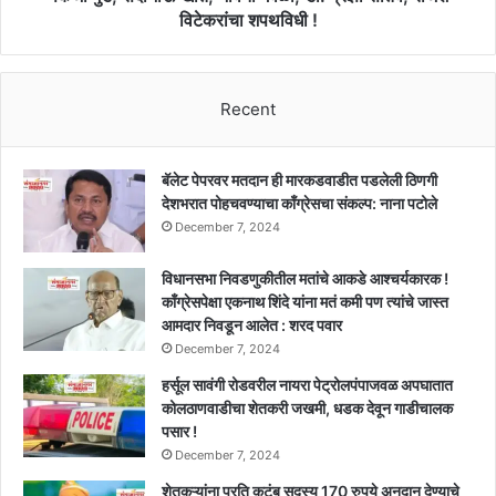
विटेकरांचा
विटेकरांचा शपथविधी !
शपथविधी
!
Recent
बॅलेट पेपरवर मतदान ही मारकडवाडीत पडलेली ठिणगी
देशभरात पोहचवण्याचा काँग्रेसचा संकल्प: नाना पटोले
December 7, 2024
विधानसभा निवडणुकीतील मतांचे आकडे आश्चर्यकारक !
काँग्रेसपेक्षा एकनाथ शिंदे यांना मतं कमी पण त्यांचे जास्त
आमदार निवडून आलेत : शरद पवार
December 7, 2024
हर्सूल सावंगी रोडवरील नायरा पेट्रोलपंपाजवळ अपघातात
कोलठाणवाडीचा शेतकरी जखमी, धडक देवून गाडीचालक
पसार !
December 7, 2024
शेतकऱ्यांना प्रति कुटुंब सदस्य 170 रुपये अनुदान देण्याचे