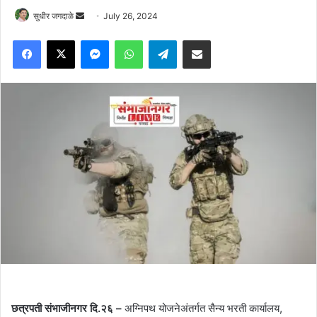
Send
सुधीर जगदाळे
July 26, 2024
an
Facebook
X
Messenger
WhatsApp
Telegram
Share via Email
email
छत्रपती संभाजीनगर दि.२६ –
अग्निपथ योजनेअंतर्गत सैन्य भरती कार्यालय,