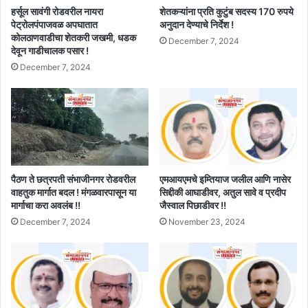
हर्सूल सावंगी रोडवरील नायरा
शेतकऱ्यांना प्रति कुटुंब सदस्य 170 रुपये
पेट्रोलपंपाजवळ अपघातात
अनुदान देण्याचे निर्देश !
कोलठाणवाडीचा शेतकरी जखमी, धडक
December 7, 2024
देवून गाडीचालक पसार !
December 7, 2024
पैठण ते छत्रपती संभाजीनगर रोडवरील
एमआयएमचे इम्तियाज जलील आणि नासेर
वाहतुक मार्गात बदल ! मंगळवारपासून या
सिद्दीकी आघाडीवर, अतुल सावे व प्रदीप
मार्गाचा करा अवलंब !!
जैस्वाल पिछाडीवर !!
December 7, 2024
November 23, 2024