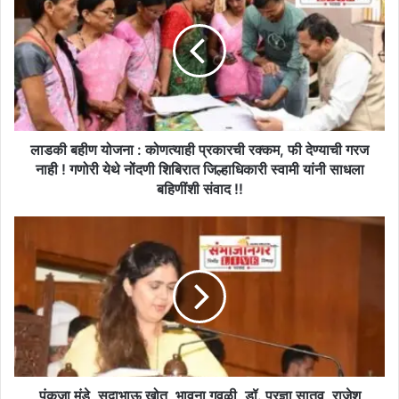
योजना
:
कोणत्याही
प्रकारची
रक्कम,
फी
देण्याची
गरज
लाडकी बहीण योजना : कोणत्याही प्रकारची रक्कम, फी देण्याची गरज
नाही
नाही ! गणोरी येथे नोंदणी शिबिरात जिल्हाधिकारी स्वामी यांनी साधला
!
बहिणींशी संवाद !!
गणोरी
येथे
पंकजा
नोंदणी
मुंडे,
शिबिरात
सदाभाऊ
जिल्हाधिकारी
खोत,
स्वामी
भावना
यांनी
गवळी,
साधला
डॉ.
बहिणींशी
प्रज्ञा
संवाद
सातव,
!!
राजेश
पंकजा मुंडे, सदाभाऊ खोत, भावना गवळी, डॉ. प्रज्ञा सातव, राजेश