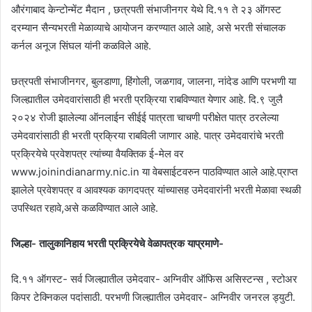
औरंगाबाद केन्टोन्मेंट मैदान , छत्रपती संभाजीनगर येथे दि.११ ते २३ ऑगस्ट
दरम्यान सैन्यभरती मेळाव्याचे आयोजन करण्यात आले आहे, असे भरती संचालक
कर्नल अनूज सिंघल यांनी कळविले आहे.
छत्रपती संभाजीनगर, बुलडाणा, हिंगोली, जळगाव, जालना, नांदेड आणि परभणी या
जिल्ह्यातील उमेदवारांसाठी ही भरती प्रक्रिया राबविण्यात येणार आहे. दि.९ जुलै
२०२४ रोजी झालेल्या ऑनलाईन सीईई पात्रता चाचणी परीक्षेत पात्र ठरलेल्या
उमेदवारांसाठी ही भरती प्रक्रिया राबविली जाणार आहे. पात्र उमेदवारांचे भरती
प्रक्रियेचे प्रवेशपत्र त्यांच्या वैयक्तिक ई-मेल वर
www.joinindianarmy.nic.in या वेबसाईटवरुन पाठविण्यात आले आहे.प्राप्त
झालेले प्रवेशपत्र व आवश्यक कागदपत्र यांच्यासह उमेदवारांनी भरती मेळावा स्थळी
उपस्थित रहावे,असे कळविण्यात आले आहे.
जिल्हा- तालुकानिहाय भरती प्रक्रियेचे वेळापत्रक याप्रमाणे-
दि.११ ऑगस्ट- सर्व जिल्ह्यातील उमेदवार- अग्निवीर ऑफिस असिस्टन्स , स्टोअर
किपर टेक्निकल पदांसाठी. परभणी जिल्ह्यातील उमेदवार- अग्निवीर जनरल ड्युटी.