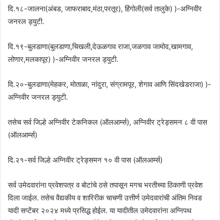
दि.१८-जालना(अंबड, जाफराबाद,मंठा,परतूर), हिंगोली(सर्व तालुके) )-अग्निवीर
जनरल ड्युटी.
दि.१९-बुलडाणा(बुलडाणा,चिखली,देऊळगाव राजा,जळगाव जामोद,खामगाव,
लोणार,मलकापूर) )-अग्निवीर जनरल ड्युटी.
दि.२०-बुलडाणा(मेहकर, मोताळा, नांदुरा, संग्रामपूर, शेगाव आणि सिंदखेडराजा) )-
अग्निवीर जनरल ड्युटी.
तसेच सर्व जिल्हे अग्निवीर टेकनिकल (ऑलआर्म्स), अग्निवीर ट्रेड्समन ८ वी पास
(ऑलआर्म्स)
दि.२१-सर्व जिल्हे अग्निवीर ट्रेड्समन १० वी पास (ऑलआर्म्स)
सर्व उमेदवारांना प्रवेशपत्र व बोटांचे ठसे तपासून मगच भरतीच्या ठिकाणी प्रवेश
दिला जाईल. तसेच वैद्यकीय व शारिरीक चाचणी उत्तीर्ण उमेदवारांची अंतिम निवड
यादी सप्टेंबर २०२४ मध्ये प्रसिद्ध होईल. या यादीतील उमेदवारांना अग्निपथ