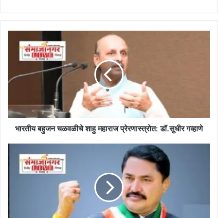
भारतीय
बहुजन
चळवळीचे
शाहु
महाराज
प्रेरणास्त्रोत:
डॉ.सुधीर
गव्हाणे
भारतीय बहुजन चळवळीचे शाहु महाराज प्रेरणास्त्रोत: डॉ.सुधीर गव्हाणे
बीआरएस
भाजपची
‘बी’
टीम,
महाराष्ट्रात
परिणाम
होणार