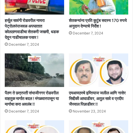
हर्सूल सावंगी रोडवरील नायरा
शेतकऱ्यांना प्रति कुटुंब सदस्य 170 रुपये
पेट्रोलपंपाजवळ अपघातात
अनुदान देण्याचे निर्देश !
कोलठाणवाडीचा शेतकरी जखमी, धडक
December 7, 2024
देवून गाडीचालक पसार !
December 7, 2024
पैठण ते छत्रपती संभाजीनगर रोडवरील
एमआयएमचे इम्तियाज जलील आणि नासेर
वाहतुक मार्गात बदल ! मंगळवारपासून या
सिद्दीकी आघाडीवर, अतुल सावे व प्रदीप
मार्गाचा करा अवलंब !!
जैस्वाल पिछाडीवर !!
December 7, 2024
November 23, 2024