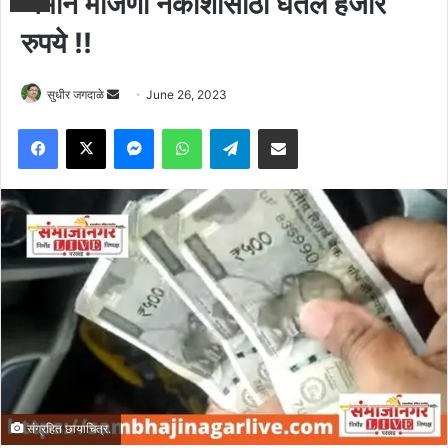
जमीन मोजणी नकाशासाठी घेतले हजार
रुपये !!
Send
सुधीर जगदाळे
June 26, 2023
an
Facebook
X
Messenger
WhatsApp
Telegram
Share via Email
email
संग्रहित छायाचित्र.