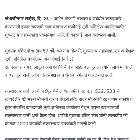
संभाजीनगर लाईव्ह, दि. २६ –
जमीन मोजणी नकाशा व संबंधीत कागदपत्रे
देण्यासाठी हजार रुपयांची लाच घेताना अंबाजोगाई भूमी अभिलेख कार्यालयातील
मुख्यालय सहाय्यकास पकडण्यात आले. ही कारवाई आज करण्यात आली.
मुबारक बशिर शेख (वय 57 वर्षे, व्यवसाय नोकरी, मुख्यालय सहाय्यक, उप अधीक्षक
भूमी अभिलेख कार्यालय, अंबाजोगाई (वर्ग ३)
रा. प्रकाश नगर, लातूर) असे आरोपीचे नाव आहे. २३ जूनला त्यांनी लाच मागितली
व २६ जून रोजी त्यांना पंचासमक्ष लाच घेताना रंगेहात पकडण्यात आले.
तक्रारदार यांनी त्यांची बर्दापूर येथील शेतजमीन गट क्र. 532, 533 ची
कायदेशीर फी भरुन मोजनी करुन घेतली होती. सदर मोजनीचे हद्द कायम नकाशे व
इतर संबधीत कागदपत्रे भूमी अभिलेख कार्यालय येथून प्राप्त करण्यासाठी
तक्रारदार यांनी अर्ज केला होता. आरोपी मुबारक बशिर शेख यांनी शासकीय फी
वगळता 1000 रुपयांची तक्रारदार यांच्याकडे मागणी केली.
तक्रारदार यांना लाच देण्याची ईच्छा नसल्याने त्यांनी ला.प्र.वी. बीड येथे तक्रार