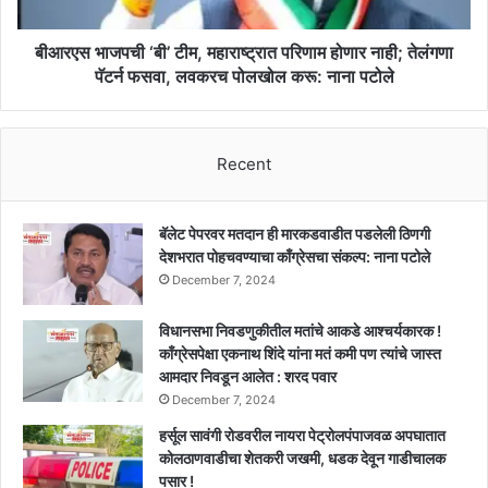
नाही;
तेलंगणा
पॅटर्न
बीआरएस भाजपची ‘बी’ टीम, महाराष्ट्रात परिणाम होणार नाही; तेलंगणा
फसवा,
पॅटर्न फसवा, लवकरच पोलखोल करू: नाना पटोले
लवकरच
पोलखोल
करू:
Recent
नाना
पटोले
बॅलेट पेपरवर मतदान ही मारकडवाडीत पडलेली ठिणगी
देशभरात पोहचवण्याचा काँग्रेसचा संकल्प: नाना पटोले
December 7, 2024
विधानसभा निवडणुकीतील मतांचे आकडे आश्चर्यकारक !
काँग्रेसपेक्षा एकनाथ शिंदे यांना मतं कमी पण त्यांचे जास्त
आमदार निवडून आलेत : शरद पवार
December 7, 2024
हर्सूल सावंगी रोडवरील नायरा पेट्रोलपंपाजवळ अपघातात
कोलठाणवाडीचा शेतकरी जखमी, धडक देवून गाडीचालक
पसार !