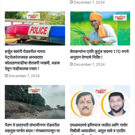
December 7, 2024
हर्सूल सावंगी रोडवरील नायरा
शेतकऱ्यांना प्रति कुटुंब सदस्य 170 रुपये
पेट्रोलपंपाजवळ अपघातात
अनुदान देण्याचे निर्देश !
कोलठाणवाडीचा शेतकरी जखमी, धडक
December 7, 2024
देवून गाडीचालक पसार !
December 7, 2024
पैठण ते छत्रपती संभाजीनगर रोडवरील
एमआयएमचे इम्तियाज जलील आणि नासेर
वाहतुक मार्गात बदल ! मंगळवारपासून या
सिद्दीकी आघाडीवर, अतुल सावे व प्रदीप