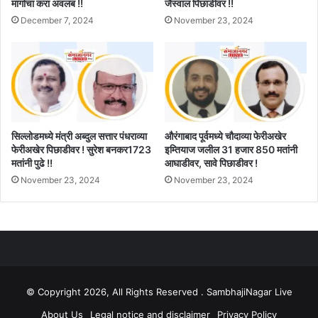
मार्गाचा करा अवलंब !!
जैस्वाल पिछाडीवर !!
December 7, 2024
November 23, 2024
सिल्लोडमध्ये मंत्री अब्दुल सत्तार पंधराव्या
औरंगाबाद पूर्वमध्ये चौदाव्या फेरीअखेर
फेरीअखेर पिछाडीवर ! सुरेश बनकर1723
इम्तियाज जलील 31 हजार 850 मतांनी
मतांनी पुढे !!
आघाडीवर, सावे पिछाडीवर !
November 23, 2024
November 23, 2024
© Copyright 2026, All Rights Reserved . SambhajiNagar Live
About Us
Legal notice and disclaimer
Privacy Policy