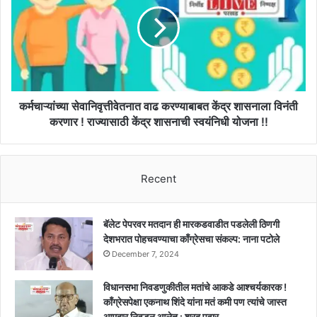
वाढ
!
करण्याबाबत
केंद्र
शासनाला
विनंती
करणार
!
राज्यासाठी
कर्मचाऱ्यांच्या सेवानिवृत्तीवेतनात वाढ करण्याबाबत केंद्र शासनाला विनंती
केंद्र
करणार ! राज्यासाठी केंद्र शासनाची स्वयंनिधी योजना !!
शासनाची
स्वयंनिधी
योजना
Recent
!!
बॅलेट पेपरवर मतदान ही मारकडवाडीत पडलेली ठिणगी
देशभरात पोहचवण्याचा काँग्रेसचा संकल्प: नाना पटोले
December 7, 2024
विधानसभा निवडणुकीतील मतांचे आकडे आश्चर्यकारक !
काँग्रेसपेक्षा एकनाथ शिंदे यांना मतं कमी पण त्यांचे जास्त
आमदार निवडून आलेत : शरद पवार