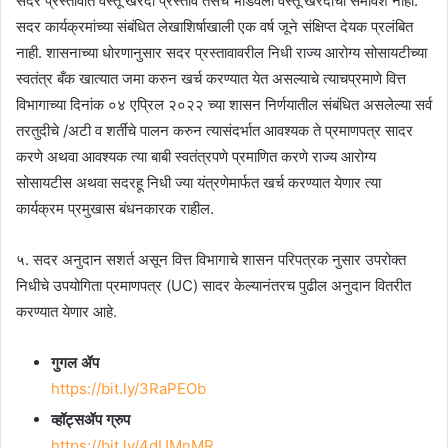
सदर प्रस्तावात वस्तू खरेदी प्रस्ताव तसेच भांडवली वस्तू खरेदीचा समावेश नाही.
सदर कार्यक्रमांच्या संबंधित लेखाशिर्षाखाली एक वर्ष जूने संक्षिप्त देयक प्रलंबित
नाही. शासनाच्या धोरणानुसार सदर प्रस्तावावरील निधी राज्य आरोग्य सोसायटीच्या
स्वतंत्र बँक खात्यात जमा करुन खर्च करण्यात येत असल्याचे त्याचप्रमाणे वित्त
विभागाच्या दिनांक ०४ एप्रिल २०२२ च्या शासन निर्णयातील संबंधित असलेल्या सर्व
तरतुदीचे /अटी व शर्तींचे पालन करुन त्यासंदर्भात आवश्यक ते प्रमाणपत्र सादर
करणे अथवा आवश्यक त्या बाबी स्वतंत्रपणे प्रमाणित करणे राज्य आरोग्य
सोसायटीस अथवा सदरहू निधी ज्या यंत्रणेमार्फत खर्च करण्यात येणार त्या
कार्यक्रम प्रमुखास बंधनकारक राहील.
५. सदर अनुदान सशर्त असून वित्त विभागाचे शासन परिपत्रक नुसार उपरोक्त
निधीचे उपयोगिता प्रमाणपत्र (UC) सादर केल्यानंतरच पुढील अनुदान वितरीत
करण्यात येणार आहे.
गुगल ॲप
https://bit.ly/3RaPEOb
व्हॉट्सॲप ग्रुप
https://bit.ly/4dUMnMR