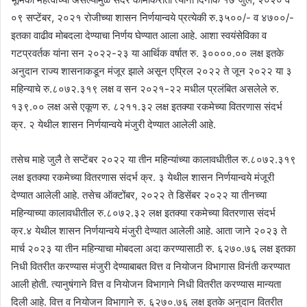
०९ सप्टेंबर, २०२१ रोजीच्या शासन निर्णयान्वये प्रत्येकी रु.३५००/- व ४७००/-
इतका वाढीव मोबदला देण्याचा निर्णय घेण्यात आला आहे. आशा स्वयंसेविका व
गटप्रवर्तक यांना सन २०२२-२३ या आर्थिक वर्षात रु. ३००००.०० लक्ष इतके
अनुदान राज्य शासनाकडून मंजूर झाले असून एप्रिल २०२२ ते जून २०२२ या ३
महिन्याचे रु.८०७२.३१९ लक्ष व सन २०२१-२२ मधील प्रलंबित असलेले रु.
१३९.०० लक्ष असे एकूण रु. ८२११.३२ लक्ष इतक्या रकमेच्या वितरणास संदर्भ
क्र. २ येथील शासन निर्णयान्वये मंजुरी देण्यात आलेली आहे.
तसेच माहे जुलै ते सप्टेंबर २०२२ या तीन महिन्यांच्या कालावधीतील रु.८०७२.३१९
लक्ष इतक्या रकमेच्या वितरणास संदर्भ क्र. ३ येथील शासन निर्णयान्वये मंजूरी
देण्यात आलेली आहे. तसेच ऑक्टोंबर, २०२२ ते डिसेंबर २०२२ या तीनच्या
महिन्याच्या कालावधीतील रु.८०७२.३२ लक्ष इतक्या रकमेच्या वितरणास संदर्भ
क्र.४ येथील शासन निर्णयान्वये मंजुरी देण्यात आलेली आहे. आता जाने २०२३ ते
मार्च २०२३ या तीन महिन्याचा मोबदला अदा करण्यासाठी रु. ६२७०.७६ लक्ष इतका
निधी वितरीत करण्यास मंजुरी देण्याबाबत वित्त व नियोजन विभागास विनंती करण्यात
आली होती. त्यानुषंगाने वित्त व नियोजन विभागाने निधी वितरीत करण्यास मान्यता
दिली आहे. वित्त व नियोजन विभागाने रु. ६२७०.७६ लक्ष इतके अनुदान वितरीत