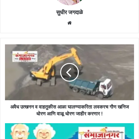
सुधीर जगदाळे
Website
अवैध
उत्खनन
व
वाहतुकीस
आळा
घालण्याकरिता
लवकरच
गौण
खनिज
धोरण
अवैध उत्खनन व वाहतुकीस आळा घालण्याकरिता लवकरच गौण खनिज
आणि
धोरण आणि वाळू धोरण जाहीर करणार !
वाळू
धोरण
कर्मचाऱ्यांच्या
जाहीर
सेवानिवृत्तीवेतनात
करणार