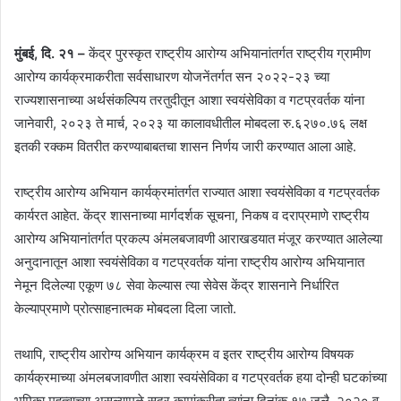
मुंबई, दि. २१ –
केंद्र पुरस्कृत राष्ट्रीय आरोग्य अभियानांतर्गत राष्ट्रीय ग्रामीण
आरोग्य कार्यक्रमाकरीता सर्वसाधारण योजनेंतर्गत सन २०२२-२३ च्या
राज्यशासनाच्या अर्थसंकल्पिय तरतुदीतून आशा स्वयंसेविका व गटप्रवर्तक यांना
जानेवारी, २०२३ ते मार्च, २०२३ या कालावधीतील मोबदला रु.६२७०.७६ लक्ष
इतकी रक्कम वितरीत करण्याबाबतचा शासन निर्णय जारी करण्यात आला आहे.
राष्ट्रीय आरोग्य अभियान कार्यक्रमांतर्गत राज्यात आशा स्वयंसेविका व गटप्रवर्तक
कार्यरत आहेत. केंद्र शासनाच्या मार्गदर्शक सूचना, निकष व दराप्रमाणे राष्ट्रीय
आरोग्य अभियानांतर्गत प्रकल्प अंमलबजावणी आराखडयात मंजूर करण्यात आलेल्या
अनुदानातून आशा स्वयंसेविका व गटप्रवर्तक यांना राष्ट्रीय आरोग्य अभियानात
नेमून दिलेल्या एकूण ७८ सेवा केल्यास त्या सेवेस केंद्र शासनाने निर्धारित
केल्याप्रमाणे प्रोत्साहनात्मक मोबदला दिला जातो.
तथापि, राष्ट्रीय आरोग्य अभियान कार्यक्रम व इतर राष्ट्रीय आरोग्य विषयक
कार्यक्रमाच्या अंमलबजावणीत आशा स्वयंसेविका व गटप्रवर्तक हया दोन्ही घटकांच्या
भूमिका महत्वाच्या असल्यामुळे सदर कामांकरीता त्यांना दिनांक १७ जुलै, २०२० व