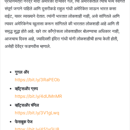
प्रधानमंत्री नरेंद्र मोदी अमेरिका दौऱ्यावर गेले, त्या अमेरिकेतील त्यांचे भव्य स्वागत
संपूर्ण जगाने पाहिले आणि दुसरीकडे राहुल गांधी अमेरिकेत जाऊन भारत कसा
वाईट, यावर व्याख्याने देतात. त्यांनी भारतात लोकशाही नाही, असे सांगितले आणि
त्यावर अमेरिकेनेच खुलासा करून सांगितले की भारतात लोकशाही आहे आणि ती
समृद्ध सुद्धा होते आहे. खरे तर काँग्रेसला लोकशाहीवर बोलण्याचा अधिकार नाही,
आजचाच दिवस आहे, ज्यादिवशी इंदिरा गांधी यांनी लोकशाहीची हत्या केली होती,
असेही देवेंद्र फडणवीस म्हणाले.
गुगल ॲप
https://bit.ly/3RaPEOb
व्हॉट्सॲप ग्रुप
https://bit.ly/4dUMnMR
व्हॉट्सॲप चॅनेल
https://bit.ly/3V1gLwq
फेसबुक पेज
https://bit.ly/451xGU8