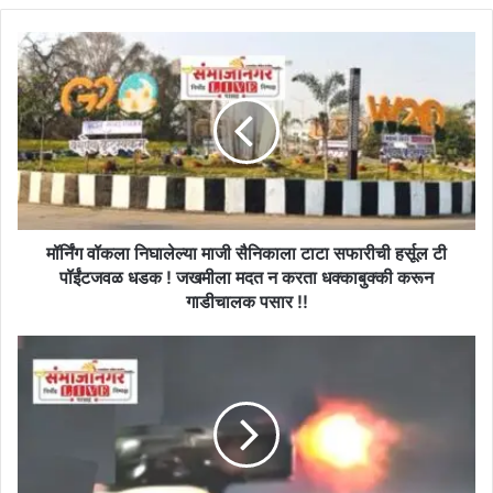
मॉर्निंग
वॉकला
निघालेल्या
माजी
सैनिकाला
टाटा
सफारीची
हर्सूल
टी
पॉईंटजवळ
मॉर्निंग वॉकला निघालेल्या माजी सैनिकाला टाटा सफारीची हर्सूल टी
धडक
पॉईंटजवळ धडक ! जखमीला मदत न करता धक्काबुक्की करून
!
गाडीचालक पसार !!
जखमीला
मदत
बीडच्या
न
दोन
करता
डॉक्टरांवर
धक्काबुक्की
छत्रपती
करून
संभाजीनगरात
गाडीचालक
हल्ला,
पसार
डोक्यावर