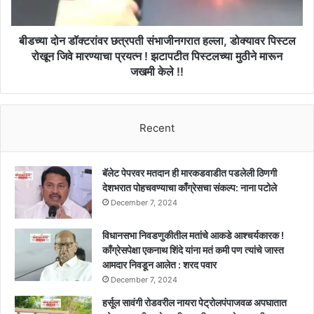
!!
पिस्टल
रोखून
जिवे
बीडच्या दोन डॉक्टरांवर छत्रपती संभाजीनगरात हल्ला, डोक्यावर पिस्टल
मारण्याचा
रोखून जिवे मारण्याचा प्रयत्न ! झटापटीत पिस्टलच्या मुठीने मारून
प्रयत्न
जखमी केले !!
!
झटापटीत
पिस्टलच्या
मुठीने
Recent
मारून
जखमी
केले
बॅलेट पेपरवर मतदान ही मारकडवाडीत पडलेली ठिणगी
!!
देशभरात पोहचवण्याचा काँग्रेसचा संकल्प: नाना पटोले
December 7, 2024
विधानसभा निवडणुकीतील मतांचे आकडे आश्चर्यकारक !
काँग्रेसपेक्षा एकनाथ शिंदे यांना मतं कमी पण त्यांचे जास्त
आमदार निवडून आलेत : शरद पवार
December 7, 2024
हर्सूल सावंगी रोडवरील नायरा पेट्रोलपंपाजवळ अपघातात