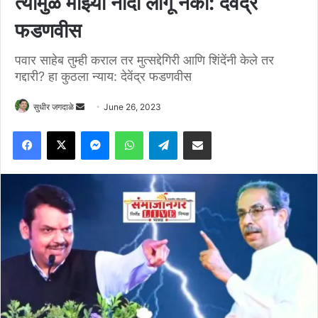
त्यामुळे माझ्या नादी लागू नका: देवेंद्र
फडणवीस
पवार साहेब तुम्ही कराल तर मुत्सद्देगिरी आणि शिंदेंनी केले तर
गद्दारी? हा कुठला न्याय: देवेंद्र फडणवीस
Send
सुधीर जगदाळे
June 26, 2023
an
Facebook
X
Messenger
WhatsApp
Telegram
Share via Email
email