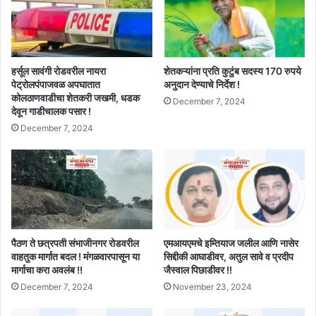
हर्सूल सावंगी रोडवरील नायरा
शेतकऱ्यांना प्रति कुटुंब सदस्य 170 रुपये
पेट्रोलपंपाजवळ अपघातात
अनुदान देण्याचे निर्देश !
कोलठाणवाडीचा शेतकरी जखमी, धडक
December 7, 2024
देवून गाडीचालक पसार !
December 7, 2024
पैठण ते छत्रपती संभाजीनगर रोडवरील
एमआयएमचे इम्तियाज जलील आणि नासेर
वाहतुक मार्गात बदल ! मंगळवारपासून या
सिद्दीकी आघाडीवर, अतुल सावे व प्रदीप
मार्गाचा करा अवलंब !!
जैस्वाल पिछाडीवर !!
December 7, 2024
November 23, 2024