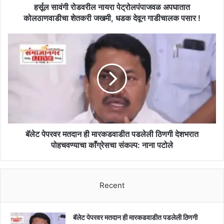
धडक
हर्सूल सावंगी रोडवरील नायरा पेट्रोलपंपाजवळ अपघातात
देवून
कोलठाणवाडीचा शेतकरी जखमी, धडक देवून गाडीचालक पसार !
गाडीचालक
पसार
बॅलेट
!
पेपरवर
मतदान
ही
मारकडवाडीत
पडलेली
ठिणगी
देशभरात
पोहचवण्याचा
काँग्रेसचा
बॅलेट पेपरवर मतदान ही मारकडवाडीत पडलेली ठिणगी देशभरात
संकल्प:
पोहचवण्याचा काँग्रेसचा संकल्प: नाना पटोले
नाना
पटोले
Recent
बॅलेट पेपरवर मतदान ही मारकडवाडीत पडलेली ठिणगी