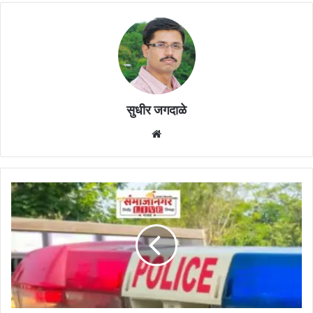
सुधीर जगदाळे
Website
हर्सूल
सावंगी
रोडवरील
नायरा
पेट्रोलपंपाजवळ
अपघातात
कोलठाणवाडीचा
शेतकरी
जखमी,