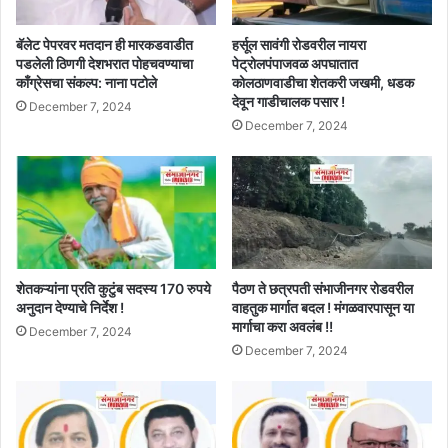
बॅलेट पेपरवर मतदान ही मारकडवाडीत
हर्सूल सावंगी रोडवरील नायरा
पडलेली ठिणगी देशभरात पोहचवण्याचा
पेट्रोलपंपाजवळ अपघातात
काँग्रेसचा संकल्प: नाना पटोले
कोलठाणवाडीचा शेतकरी जखमी, धडक
देवून गाडीचालक पसार !
December 7, 2024
December 7, 2024
शेतकऱ्यांना प्रति कुटुंब सदस्य 170 रुपये
पैठण ते छत्रपती संभाजीनगर रोडवरील
अनुदान देण्याचे निर्देश !
वाहतुक मार्गात बदल ! मंगळवारपासून या
मार्गाचा करा अवलंब !!
December 7, 2024
December 7, 2024