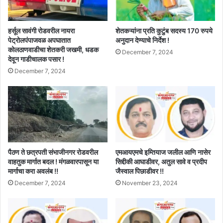
हर्सूल सावंगी रोडवरील नायरा
शेतकऱ्यांना प्रति कुटुंब सदस्य 170 रुपये
पेट्रोलपंपाजवळ अपघातात
अनुदान देण्याचे निर्देश !
कोलठाणवाडीचा शेतकरी जखमी, धडक
December 7, 2024
देवून गाडीचालक पसार !
December 7, 2024
पैठण ते छत्रपती संभाजीनगर रोडवरील
एमआयएमचे इम्तियाज जलील आणि नासेर
वाहतुक मार्गात बदल ! मंगळवारपासून या
सिद्दीकी आघाडीवर, अतुल सावे व प्रदीप
मार्गाचा करा अवलंब !!
जैस्वाल पिछाडीवर !!
December 7, 2024
November 23, 2024