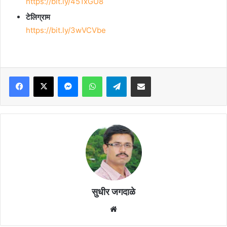
https://bit.ly/451xGU8
टेलिग्राम
https://bit.ly/3wVCVbe
Facebook
X
Messenger
WhatsApp
Telegram
Share via Email
सुधीर जगदाळे
Website