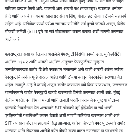
मनोज पिंगळे व अॅड. मनुजा पिंगळे यांच्या मार्फत मुंबई उच्च न्यायालयात जनहित
याचिका दाखल केली आहे. याकामी आम आदमी पक्ष (महाराष्ट्र) उपाध्यक्ष धनंजय
शिंदे आणि आपचे राज्यसभा खासदार संजय सिंग, गोपाल इटालिया व टीमचे सहकार्य
राहिले आहे. याचिकेत स्पर्धा परीक्षा समन्वय समितीने सर्व पुरावे जोडले असून, विशेष
चौकशी समिती (SIT) द्वारे या सर्व घोटाळ्याचा तपास करावा अशी मागणी करण्यात
आली आहे.
महाराष्ट्रात सद्या अस्तित्वात असलेले पेपरफुटी विरोधी कायदे उदा. युनिव्हर्सिटी
अॅक्ट १९८२ आणि आयटी अॅक्ट अनुसार पेपरफुटीच्या गुन्ह्यात
जन्मठेपेसारख्या कठोर शिक्षेचे प्रावधान नसल्याने असे काही आरोपी आहेत ज्यांच्य
पेपरफुटीचे अनेक गुन्हे दाखल आहेत आणि टोळ्या बनवून पेपरफोडी करण्यात येत
आहेत. त्यामुळे आहे ते कायदे अजून कठोर करण्यात यावे किंवा राजस्थान, उत्तराखंड
राज्यांप्रमाणे कठोर पेपरफुटी कायदे करण्याची विनंती करण्यात आली आहे. मुंबई
पोलीस भरती, वन विभाग भरती आणि तलाठी भरतीत प्राथमिक दृष्ट्या घोटाळा
झाल्याचे निदर्शनास येत असल्याने SIT चौकशी पूर्ण होईपर्यंत या सर्व भरती
प्रक्रियांची यथास्थिती कायम ठेवावी अशी मागणी याचिकेत करण्यात आली आहे.
SIT तपासात घोटाळा झाल्याचे सिद्ध झाल्यास, अनेक शिफ्टचे पेपर फुटल्याचे समोर
आल्यास आणि शेवटच्या आरोपी पर्यंत पोचणे शक्य वाटत नसल्यास या पदभरती रद्द