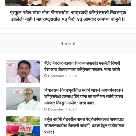
झालेली
नाही
प्रफुल पटेल यांचा मोठा गौप्यस्फोट: राष्ट्रवादी कॉंग्रेसमध्ये निवडणूक
!
झालेली नाही ! महाराष्ट्रातील ५३ पैकी ४३ आमदार आमच्या बाजुने !!
महाराष्ट्रातील
५३
पैकी
Recent
४३
आमदार
आमच्या
बाजुने
बॅलेट पेपरवर मतदान ही मारकडवाडीत पडलेली ठिणगी
!!
देशभरात पोहचवण्याचा काँग्रेसचा संकल्प: नाना पटोले
December 7, 2024
विधानसभा निवडणुकीतील मतांचे आकडे आश्चर्यकारक !
काँग्रेसपेक्षा एकनाथ शिंदे यांना मतं कमी पण त्यांचे जास्त
आमदार निवडून आलेत : शरद पवार
December 7, 2024
हर्सूल सावंगी रोडवरील नायरा पेट्रोलपंपाजवळ अपघातात
कोलठाणवाडीचा शेतकरी जखमी, धडक देवून गाडीचालक
पसार !