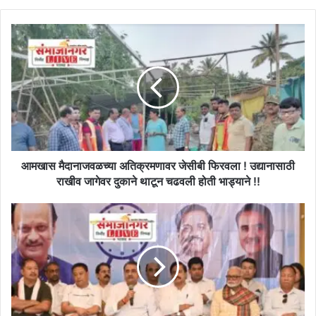
आमखास
मैदानाजवळच्या
अतिक्रमणावर
जेसीबी
फिरवला
!
उद्यानासाठी
राखीव
जागेवर
दुकाने
आमखास मैदानाजवळच्या अतिक्रमणावर जेसीबी फिरवला ! उद्यानासाठी
थाटून
राखीव जागेवर दुकाने थाटून चढवली होती भाड्याने !!
चढवली
होती
प्रफुल
भाड्याने
पटेल
!!
यांचा
मोठा
गौप्यस्फोट:
राष्ट्रवादी
कॉंग्रेसमध्ये
निवडणूक