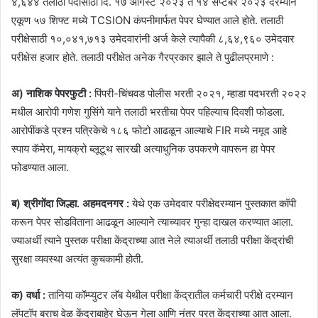
४,६४४ तलाठी पदांसाठी दि. १७ ऑगस्ट २०२३ ते १४ सप्टेंबर २०२३ दरम्यान
एकूण ५७ शिफ्ट मध्ये TCSION कंपनीमार्फत पेपर घेण्यात आले होते. तलाठी
परीक्षेसाठी १०,०४१,७१३ उमेदवारांनी अर्ज केले त्यापैकी ८,६४,९६० उमेदवार
परीक्षेस हजार होते. तलाठी परीक्षेत अनेक गैरप्रकार झाले ते पुढीलप्रमाणे :
अ) नाशिक पेपरफुटी :
पिंपरी-चिंचवड पोलीस भरती २०२१, म्हाडा पदभरती २०२२
मधील आरोपी गणेश गुसिंगे याने तलाठी भरतीचा पेपर पहिल्याच दिवशी फोडला.
आरोपींकडे प्रश्न पत्रिकेचे १८६ फोटो आढळून आल्याचे FIR मध्ये नमूद आहे
स्पाय कॅमेरा, मायक्रो ब्लूटूथ सारखी अत्याधुनिक उपकरणे वापरून हा पेपर
फोडण्यात आला.
ब) श्रीगोंदा जिल्हा. अहमदनगर :
येथे एक उमेदवार परीक्षेदरम्यान पुस्तकात कॉपी
करून पेपर सोडविताना आढळून आल्याने त्याच्यावर गुन्हा दाखल करण्यात आला.
ज्याअर्थी त्याने पुस्तक परीक्षा केंद्राच्या आत नेले त्याअर्थी तलाठी परीक्षा केंद्रांची
सुरक्षा व्यवस्था अत्यंत कुचकामी होती.
क) वर्धा :
तानिया कॉम्प्युटर लॅब येथील परीक्षा केंद्रातील कर्मचारी परीक्षे दरम्यान
लॅपटॉप बराच वेळ केंद्राबाहेर घेऊन गेला आणि नंतर परत केंद्राच्या आत आला.