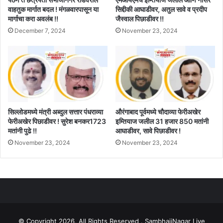
वाहतुक मार्गात बदल ! मंगळवारपासून या
सिद्दीकी आघाडीवर, अतुल सावे व प्रदीप
मार्गाचा करा अवलंब !!
जैस्वाल पिछाडीवर !!
December 7, 2024
November 23, 2024
सिल्लोडमध्ये मंत्री अब्दुल सत्तार पंधराव्या
औरंगाबाद पूर्वमध्ये चौदाव्या फेरीअखेर
फेरीअखेर पिछाडीवर ! सुरेश बनकर1723
इम्तियाज जलील 31 हजार 850 मतांनी
मतांनी पुढे !!
आघाडीवर, सावे पिछाडीवर !
November 23, 2024
November 23, 2024
© Copyright 2026, All Rights Reserved . SambhajiNagar Live