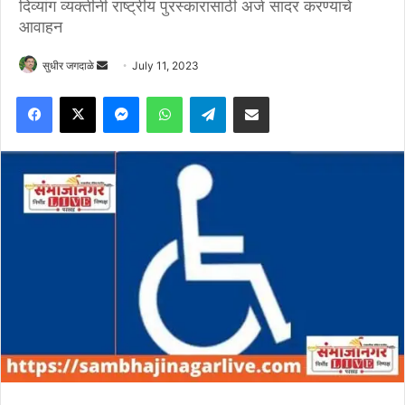
दिव्यांग व्यक्तीनी राष्ट्रीय पुरस्कारासाठी अर्ज सादर करण्याचे
आवाहन
Send
सुधीर जगदाळे
July 11, 2023
an
Facebook
X
Messenger
WhatsApp
Telegram
Share via Email
email