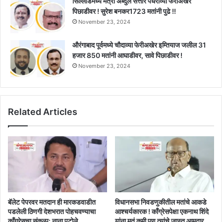
सिल्लोडमध्ये मंत्री अब्दुल सत्तार पंधराव्या फेरीअखेर
पिछाडीवर ! सुरेश बनकर1723 मतांनी पुढे !!
November 23, 2024
औरंगाबाद पूर्वमध्ये चौदाव्या फेरीअखेर इम्तियाज जलील 31
हजार 850 मतांनी आघाडीवर, सावे पिछाडीवर !
November 23, 2024
Related Articles
बॅलेट पेपरवर मतदान ही मारकडवाडीत
विधानसभा निवडणुकीतील मतांचे आकडे
पडलेली ठिणगी देशभरात पोहचवण्याचा
आश्चर्यकारक ! काँग्रेसपेक्षा एकनाथ शिंदे
काँग्रेसचा संकल्प: नाना पटोले
यांना मतं कमी पण त्यांचे जास्त आमदार