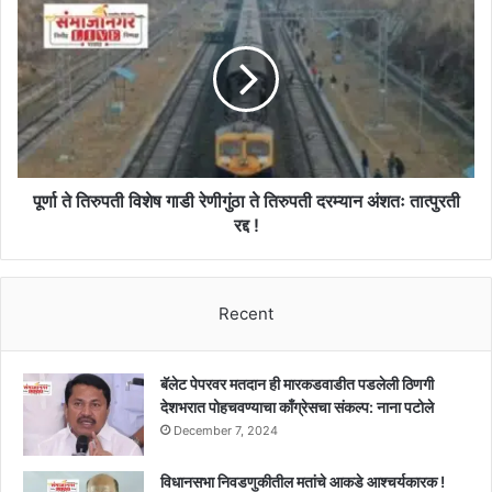
शुन्य
ते
पटसंख्येच्या
तिरुपती
शाळा
विशेष
बंद
गाडी
करा,
रेणीगुंठा
शिक्षकांची
ते
हजेरी
तिरुपती
घेऊनच
दरम्यान
पगार
अंशतः
पूर्णा ते तिरुपती विशेष गाडी रेणीगुंठा ते तिरुपती दरम्यान अंशतः तात्पुरती
करा,
तात्पुरती
रद्द !
गुंठेवारीचाही
रद्द
घेतला
!
आढावा
!!
Recent
बॅलेट पेपरवर मतदान ही मारकडवाडीत पडलेली ठिणगी
देशभरात पोहचवण्याचा काँग्रेसचा संकल्प: नाना पटोले
December 7, 2024
विधानसभा निवडणुकीतील मतांचे आकडे आश्चर्यकारक !