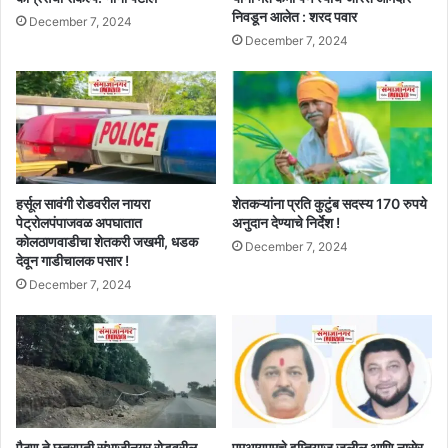
निवडून आलेत : शरद पवार
December 7, 2024
December 7, 2024
हर्सूल सावंगी रोडवरील नायरा
शेतकऱ्यांना प्रति कुटुंब सदस्य 170 रुपये
पेट्रोलपंपाजवळ अपघातात
अनुदान देण्याचे निर्देश !
कोलठाणवाडीचा शेतकरी जखमी, धडक
December 7, 2024
देवून गाडीचालक पसार !
December 7, 2024
पैठण ते छत्रपती संभाजीनगर रोडवरील
एमआयएमचे इम्तियाज जलील आणि नासेर