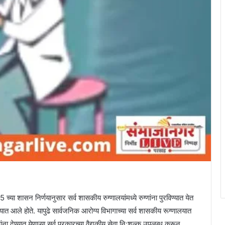
्या शासन निर्णयानुसार सर्व शासकीय रुग्णालयांमध्ये रुग्णांना पुरविण्यात येत
्यात आले होते. यापुढे सार्वजनिक आरोग्य विभागाच्या सर्व शासकीय रूग्णालयात
णांना देण्यात येणाऱ्या सर्व प्रकारच्या वैद्यकीय सेवा नि:शुल्क उपलब्ध करून