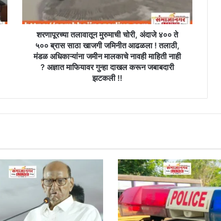
ते
५००
ब्रास
साठा
शरणापूरच्या तलावातून मुरुमाची चोरी, अंदाजे ४०० ते
खाजगी
५०० ब्रास साठा खाजगी जमिनीत आढळला ! तलाठी,
जमिनीत
मंडळ अधिकाऱ्यांना जमीन मालकाचे नावही माहिती नाही
आढळला
? अज्ञात माफियावर गुन्हा दाखल करून जबाबदारी
!
झटकली !!
तलाठी,
मंडळ
अधिकाऱ्यांना
जमीन
मालकाचे
नावही
माहिती
नाही
?
अज्ञात
माफियावर
गुन्हा
दाखल
करून