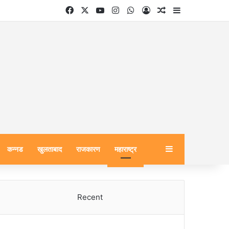
Facebook
X
YouTube
Instagram
WhatsApp
Log In
Random Article
Sidebar
Sidebar
कन्नड
खुलताबाद
राजकारण
महाराष्ट्र
Recent