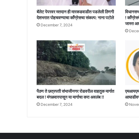
बॅलेट पेपरवर मतदान ही मारकडवाडीत पडलेली ठिणगी
विधानसभ
देशभरात पोहचवण्याचा काँग्रेसचा संकल्प: नाना पटोले
! काँग्रेस
जास्त आ
December 7, 2024
Decem
पैठण ते छत्रपती संभाजीनगर रोडवरील वाहतुक मार्गात
एमआयएमचे
बदल ! मंगळवारपासून या मार्गाचा करा अवलंब !!
आघाडीवर,
December 7, 2024
Nove