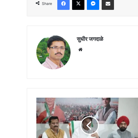
Share
सुधीर जगदाळे
Website
राज्यातील
भाजपा
प्रणित
शिंदे
सरकार
हे