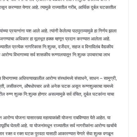
ासून करण्यात येणार आहे. त्यामुळे राज्यातील गरीब, आर्थिक दुर्बल घटकातील
ंच्या प्रयत्नांना यश आले आहे. त्यांनी केलेल्या पाठपुराव्यामुळे हा निर्णय झाला
जगण्याचा अधिकार हा मूलभूत हक्क म्हणून प्रदान करण्यात आलेला आहे.
्यातील प्रत्येक नागरिकास नि:शुल्क, दर्जेदार, सहज व विनाविलंब वैद्यकीय
क आरोग्य विभागाच्या सर्व शासकीय रूग्णालयातून नि:शुल्क उपचाराचा लाभ
य विभागाच्या अधिपत्याखालील आरोग्य संस्थांमध्ये संसाधने, साधन – सामुग्री,
ागृती, लसीकरण, औषधोपचार असे अनेक घटक असून रूग्णशुल्काचा यामध्ये
रुग्ण शुल्क नि:शुल्क होणार असल्यामुळे सर्व वंचित, दुर्बल घटकांना याचा
ोग्य योजना यासारख्या महत्वाकांक्षी योजना राबविण्यात येते आहेत. या
ापूर्वीच घेतली आहे. या योजनांमधून राज्यातील सर्व नागरीकांना आरोग्य खर्चाचे
र रक्त व रक्त घटक पुरवठा यासाठी आकारण्यात येणारे सेवा शुल्क वगळून