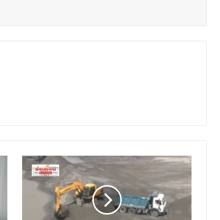
शरणापूरच्या
तलावातून
मुरुमाची
चोरी,
अंदाजे
४००