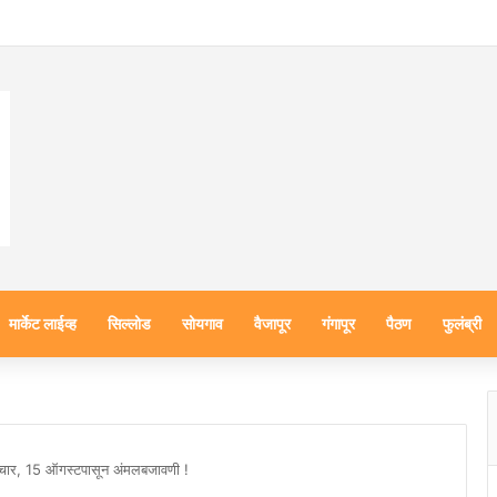
मार्केट लाईव्ह
सिल्लोड
सोयगाव
वैजापूर
गंगापूर
पैठण
फुलंब्री
उपचार, 15 ऑगस्टपासून अंमलबजावणी !