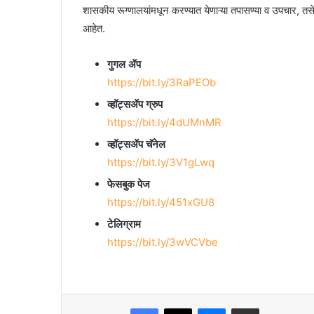
शासकीय रूग्णालयांमधून करण्यात येणाऱ्या तपासण्या व उपचार, तसेच
आहेत.
गुगल ॲप
https://bit.ly/3RaPEOb
व्हॉट्सॲप ग्रुप
https://bit.ly/4dUMnMR
व्हॉट्सॲप चॅनेल
https://bit.ly/3V1gLwq
फेसबुक पेज
https://bit.ly/451xGU8
टेलिग्राम
https://bit.ly/3wVCVbe
Facebook
X
Messenger
Share via Email