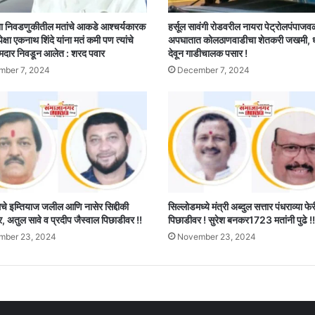
जबाबदारी
ा निवडणुकीतील मतांचे आकडे आश्चर्यकारक
हर्सूल सावंगी रोडवरील नायरा पेट्रोलपंपाजव
झटकली
पेक्षा एकनाथ शिंदे यांना मतं कमी पण त्यांचे
अपघातात कोलठाणवाडीचा शेतकरी जखमी,
!!
मदार निवडून आलेत : शरद पवार
देवून गाडीचालक पसार !
ber 7, 2024
December 7, 2024
 इम्तियाज जलील आणि नासेर सिद्दीकी
सिल्लोडमध्ये मंत्री अब्दुल सत्तार पंधराव्या फ
 अतुल सावे व प्रदीप जैस्वाल पिछाडीवर !!
पिछाडीवर ! सुरेश बनकर1723 मतांनी पुढे !!
mber 23, 2024
November 23, 2024