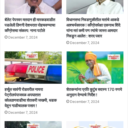
बॅलेट पेपरवर मतदान ही मारकडवाडीत
विधानसभा निवडणुकीतील मतांचे आकडे
पडलेली ठिणगी देशभरात पोहचवण्याचा
आश्चर्यकारक ! काँग्रेसपेक्षा एकनाथ शिंदे
काँग्रेसचा संकल्प: नाना पटोले
यांना मतं कमी पण त्यांचे जास्त आमदार
निवडून आलेत : शरद पवार
December 7, 2024
December 7, 2024
हर्सूल सावंगी रोडवरील नायरा
शेतकऱ्यांना प्रति कुटुंब सदस्य 170 रुपये
पेट्रोलपंपाजवळ अपघातात
अनुदान देण्याचे निर्देश !
कोलठाणवाडीचा शेतकरी जखमी, धडक
December 7, 2024
देवून गाडीचालक पसार !
December 7, 2024