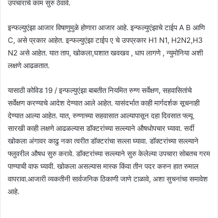
उपचाराचे काम सुरु ठेवावे.
इन्फल्युएंझा आजार विषाणुमुळे होणारा आजार आहे. इन्फल्युएंझाचे टाईप A B आणि
C, असे प्रकार आहेत. इन्फल्युएंझा टाईप ए चे उपप्रकार H1 N1, H2N2,H3
N2 असे आहेत. यात ताप, खोकला,घशात खवखव , धाप लागणे , न्युमोनिया अशी
लक्षणे आढळतात.
यासाठी कोविड 19 / इन्फल्युएंझा बाबतीत नियमित रुग्ण सर्वेक्षण, सहवासितांचे
सर्वेक्षण करण्याचे आदेश देण्यात आले आहेत. यासंदर्भात काही मार्गदर्शक सूचनाही
देण्यात आल्या आहेत. यात, रुग्णाच्या सहवासात आल्यापासून दहा दिवसात फ्ल्यू
सारखी काही लक्षणे आढळल्यास डॉक्टरांच्या सल्ल्याने औषधोपचार घ्यावा. सर्दी
खोकला अंगावर काढु नका त्वरीत डॉक्टरांचा सल्ला घ्यावा. डॉक्टरांच्या सल्ल्याने
फ्लुवरील औषध सुरु करावे. डॉक्टरांच्या सल्ल्याने सुरु केलेल्या उपचारा सोबतच गरम
पाण्याची वाफ घ्यावी. खोकला असल्यास मास्क किंवा तीन पदर करुन हात रुमाल
वापरावा.आजारी व्यकतीनी सार्वजनिक ठिकाणी जाणे टाळावे, अशा सुचनांचा समावेश
आहे.