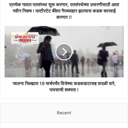
निकष
प्रत्येक गावात पतसंस्था सुरू करणार, पतसंस्थेच्या उभारणीसाठी आता
!
नवीन निकष ! मल्टीस्टेट बॅंकेत गैरव्यवहार झाल्यास कडक कारवाई
मल्टीस्टेट
करणार !!
बॅंकेत
गैरव्यवहार
जालना
झाल्यास
जिल्ह्यात
कडक
19
कारवाई
मार्चपर्यंत
करणार
विजेच्या
!!
कडकडाटासह
वादळी
वारे,
पावसाची
शक्यता
जालना जिल्ह्यात 19 मार्चपर्यंत विजेच्या कडकडाटासह वादळी वारे,
!
पावसाची शक्यता !
Recent