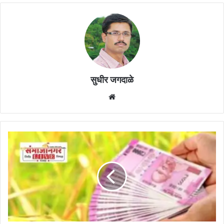
सुधीर जगदाळे
Website
प्रत्येक
गावात
पतसंस्था
सुरू
करणार,
पतसंस्थेच्या
उभारणीसाठी
आता
नवीन