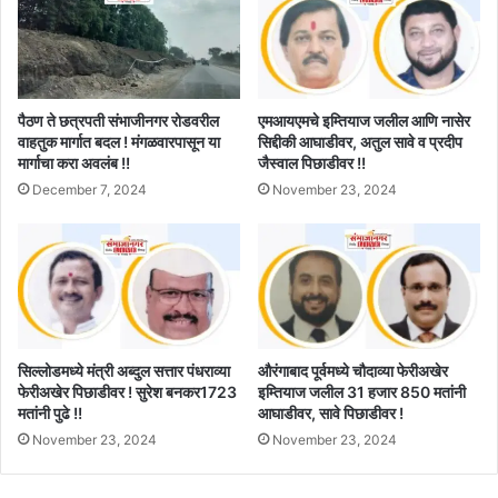
पैठण ते छत्रपती संभाजीनगर रोडवरील
एमआयएमचे इम्तियाज जलील आणि नासेर
वाहतुक मार्गात बदल ! मंगळवारपासून या
सिद्दीकी आघाडीवर, अतुल सावे व प्रदीप
मार्गाचा करा अवलंब !!
जैस्वाल पिछाडीवर !!
December 7, 2024
November 23, 2024
सिल्लोडमध्ये मंत्री अब्दुल सत्तार पंधराव्या
औरंगाबाद पूर्वमध्ये चौदाव्या फेरीअखेर
फेरीअखेर पिछाडीवर ! सुरेश बनकर1723
इम्तियाज जलील 31 हजार 850 मतांनी
मतांनी पुढे !!
आघाडीवर, सावे पिछाडीवर !
November 23, 2024
November 23, 2024