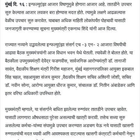
मुंबई दि. १६ :
इन्फल्युएंझा आजार विषाणुमुळे होणारा आजार आहे. तातडीने उपचार
सुरु केल्यास आजार लवकर बरा होण्यास मदत होते. त्यामुळे लक्षणे आढळल्यास
वेळीच उपचार सुरु करावेत. याबाबत अधिक माहिती लोकांपर्यंत पोहचावी यासाठी
जनजागृती करण्याच्या सूचना मुख्यमंत्री एकनाथ शिंदे यांनी आज दिल्या.
राज्यात नव्याने उद्भवलेल्या इन्फल्युएंझा संसर्ग एच -३ एन- २ आजारा विषयीची
आढावा बैठक मुख्यमंत्र्यांनी आज विधान भवन येथे घेतली. त्यावेळी ते बोलत होते. या
बैठकीला उपमुख्यमंत्री देवेंद्र फडणवीस, सार्वजनिक आरोग्यमंत्री डॉ. तानाजी
सावंत, वैद्यकीय शिक्षण मंत्री गिरीश महाजन, मुंबई महानगरपालिका आयुक्त इकबाल
सिंह चहल, सहआयुक्त संजय कुमार ,वैद्यकीय शिक्षण सचिव अश्विनी जोशी, सचिव
डॉ. नवीन सोना, आरोग्य आयुक्त धीरज कुमार, संचालक डॉ. नितीन अंबाडेकर आणि
इतर वरिष्ठ अधिकारी उपस्थित होते.
मुख्यमंत्री म्हणाले, या संसर्गाने बाधित झालेल्या रुग्णांवर तातडीने उपचार व्हावेत.
यासाठी लागणारा औषधसाठा पुरेसा असल्याची खात्री करावी. तसेच सध्या सुरु
असलेल्या कर्मचा-यांच्या संपामुळे उपचार करण्यात अडचण येऊ नये यासाठी खासगी
रुग्णालयांची मदत घ्यावी आणि आवश्यकता वाटल्यास खासगी कंत्राटी कर्मचारी नेमुन