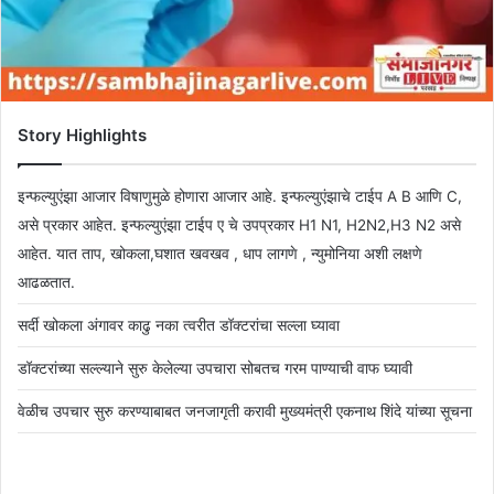
Story Highlights
इन्फल्युएंझा आजार विषाणुमुळे होणारा आजार आहे. इन्फल्युएंझाचे टाईप A B आणि C,
असे प्रकार आहेत. इन्फल्युएंझा टाईप ए चे उपप्रकार H1 N1, H2N2,H3 N2 असे
आहेत. यात ताप, खोकला,घशात खवखव , धाप लागणे , न्युमोनिया अशी लक्षणे
आढळतात.
सर्दी खोकला अंगावर काढु नका त्वरीत डॉक्टरांचा सल्ला घ्यावा
डॉक्टरांच्या सल्ल्याने सुरु केलेल्या उपचारा सोबतच गरम पाण्याची वाफ घ्यावी
वेळीच उपचार सुरु करण्याबाबत जनजागृती करावी मुख्यमंत्री एकनाथ शिंदे यांच्या सूचना