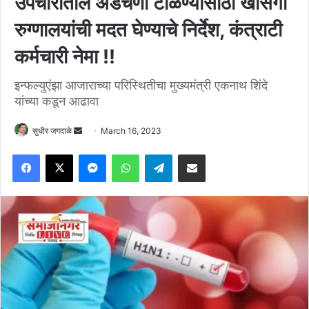
उपचारातील अडचणी टाळण्यासाठी खासगी
रुग्णालयांची मदत घेण्याचे निर्देश, कंत्राटी
कर्मचारी नेमा !!
इन्फल्युएंझा आजाराच्या परिस्थितीचा मुख्यमंत्री एकनाथ शिंदे
यांच्या कडून आढावा
Send
सुधीर जगदाळे
March 16, 2023
an
Facebook
X
Messenger
WhatsApp
Telegram
Share via Email
email