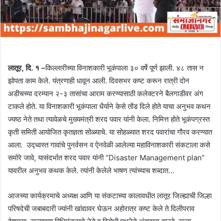
लातूर, दि. १ –
किल्लारीच्या विनाशकारी भूकंपाला ३० वर्षे पूर्ण झाली. ४८ तास न
झोपता काम केले. यंत्रणाही धावून आली. दिवसभर कष्ट करून रात्री दोन
अडीचच्या दरम्यान २-३ तासांचा आराम करण्यासाठी कलेक्टरने बैलगाडीवर अंग
टाकले होते. या विनाशकारी भूकंपाला धैर्याने केसे तोंड दिले होते याचा अनुभव कथन
ज्यष्ठ नेते तथा त्यावेळचे मुख्यमंत्री शरद पवार यांनी केला. निमित्त होते भूकंपग्रस्त
कृती समिती आयोजित कृतज्ञता सोळ्याचे. या सोहळ्यात शरद पवारांचा गौरव करण्यात
आला. उद्ध्वस्त गावांचे पुनर्वसन व ऐनवेळी आलेल्या महाविनाशकारी संकटाला कसे
समोरे जावे, यासंदर्भात शरद पवार यांनी “Disaster Management plan”
यावरील अनुभव कथक केले. त्यांनी केलेले भाषण त्यांच्याच शब्दात…
आजच्या कार्यक्रमाचे अध्यक्ष आणि या संकटाच्या कालावधीत लातूर जिल्ह्याची जिल्हा
परिषदेची जबाबदारी ज्यांनी खांद्यावर घेऊन अहोरात्र कष्ट केले ते दिलीपराव