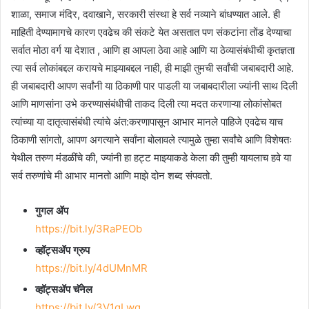
शाळा, समाज मंदिर, दवाखाने, सरकारी संस्था हे सर्व नव्याने बांधण्यात आले. ही
माहिती देण्यामागचे कारण एवढेच की संकटे येत असतात पण संकटांना तोंड देण्याचा
सर्वात मोठा वर्ग या देशात , आणि हा आपला ठेवा आहे आणि या ठेव्यासंबंधीची कृतज्ञता
त्या सर्व लोकांबद्दल करायचे माझ्याबद्दल नाही, ही माझी तुमची सर्वांची जबाबदारी आहे.
ही जबाबदारी आपण सर्वांनी या ठिकाणी पार पाडली या जबाबदारीला ज्यांनी साथ दिली
आणि माणसांना उभे करण्यासंबंधीची ताकद दिली त्या मदत करणाऱ्या लोकांसोबत
त्यांच्या या दातृत्वासंबंधी त्यांचे अंत:करणापासून आभार मानले पाहिजे एवढेच याच
ठिकाणी सांगतो, आपण अगत्याने सर्वांना बोलावले त्यामुळे तुम्हा सर्वांचे आणि विशेषतः
येथील तरुण मंडळींचे की, ज्यांनी हा हट्ट माझ्याकडे केला की तुम्ही यायलाच हवे या
सर्व तरुणांचे मी आभार मानतो आणि माझे दोन शब्द संपवतो.
गुगल ॲप
https://bit.ly/3RaPEOb
व्हॉट्सॲप ग्रुप
https://bit.ly/4dUMnMR
व्हॉट्सॲप चॅनेल
https://bit.ly/3V1gLwq