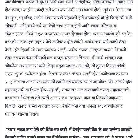
आत्मविश्वास धडाडीने दाखवण्याचे काम त्यांनी ऐतिहासिक रित्या दाखवले. संकट मोठे
होते त्यातून काही ना काही तरी काम करण्याची आवश्यकता होती. सुदैवानं विलासराव
देशमुख, पद्मसिंह पाटील यांच्यासारखे सहकारी होते दोघांवरही दोन्ही जिल्ह्यांची कामे
सोपवली आणि बाकी सर्व जनतेची साथ त्यांना होती आणि त्याचा परिणाम या
संकटग्रस्त लोकांना एक प्रकारचा आधार देण्याचा होता. मला आठवतंय की, प्रविण
परदेशी नावाचे एक गृहस्थ येथे कलेक्टर होते त्यांनी अखंड काम याठिकाणी तेव्हा
केले. एके दिवशी मी उमरग्यावरून रात्री अडीच वाजता लातूरला यायला निघालो
तेव्हा रस्त्यात बैलगाडी मध्ये एक माणूस झोपलेला दिसला, मी गाडी थांबवून त्या
झोपलेला माणसाला उठवले, तेव्हा माझ्या लक्षात आले की, तो दुसरा तिसरा कोणी
नसून तुमचा कलेक्टर होता. दिवसभर कष्ट करून रात्री दोन अडीचच्या दरम्यान
२-३ तासांचा आराम करण्यासाठी त्यांनी रस्त्यावरच त्या बैलगाडीवर अंग टाकले होते.
महाराष्ट्राची खासियत हीच आहे की, संकटावर मात करण्याची ताकद महाराष्ट्राचे
प्रशासन नियंत्रण देते त्याचे आज उत्तम उदाहरण आज या ठिकाणी पाहायला
मिळाले. संकटे हे येत असतात त्याला धैर्याने तोंड देता यायला हवे, आत्मविश्वास
घालवून द्यायचा नसतो.
“पवार साहब आप पैसे की चिंता मत करो, मैं देखूंगा वर्ल्ड बैंक से बात करूंगा आपको
जितनी चाहिए उतनी रकम का मैं बंदोबस्त करूंगा-
मला आठवतंय की, हे संकट आले