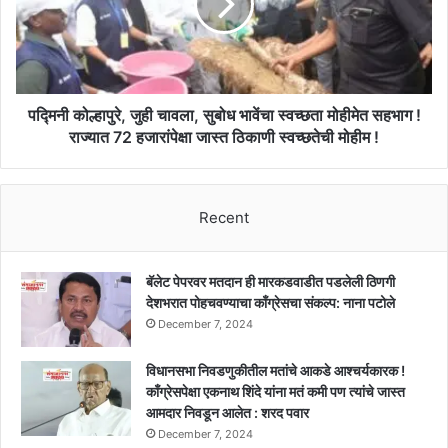
करून
सुबोध
संस्थेच्या
भावेंचा
पैशांचा
स्वच्छता
अपहार
मोहीमेत
!!
सहभाग
!
पद्मिनी कोल्हापुरे, जुही चावला, सुबोध भावेंचा स्वच्छता मोहीमेत सहभाग !
राज्यात
राज्यात 72 हजारांपेक्षा जास्त ठिकाणी स्वच्छतेची मोहीम !
72
हजारांपेक्षा
जास्त
Recent
ठिकाणी
स्वच्छतेची
मोहीम
!
बॅलेट पेपरवर मतदान ही मारकडवाडीत पडलेली ठिणगी
देशभरात पोहचवण्याचा काँग्रेसचा संकल्प: नाना पटोले
December 7, 2024
विधानसभा निवडणुकीतील मतांचे आकडे आश्चर्यकारक !
काँग्रेसपेक्षा एकनाथ शिंदे यांना मतं कमी पण त्यांचे जास्त
आमदार निवडून आलेत : शरद पवार
December 7, 2024