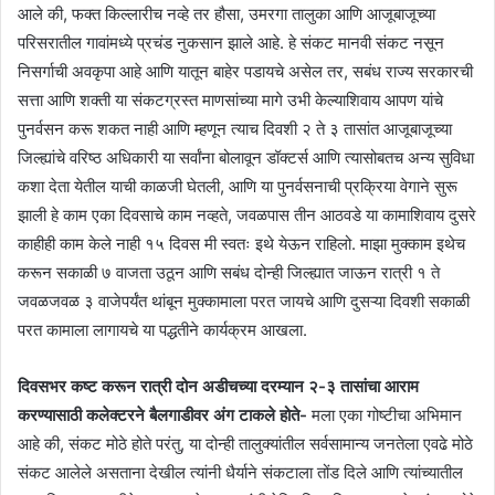
आले की, फक्त किल्लारीच नव्हे तर हौसा, उमरगा तालुका आणि आजूबाजूच्या
परिसरातील गावांमध्ये प्रचंड नुकसान झाले आहे. हे संकट मानवी संकट नसून
निसर्गाची अवकृपा आहे आणि यातून बाहेर पडायचे असेल तर, सबंध राज्य सरकारची
सत्ता आणि शक्ती या संकटग्रस्त माणसांच्या मागे उभी केल्याशिवाय आपण यांचे
पुनर्वसन करू शकत नाही आणि म्हणून त्याच दिवशी २ ते ३ तासांत आजूबाजूच्या
जिल्ह्यांचे वरिष्ठ अधिकारी या सर्वांना बोलावून डॉक्टर्स आणि त्यासोबतच अन्य सुविधा
कशा देता येतील याची काळजी घेतली, आणि या पुनर्वसनाची प्रक्रिया वेगाने सुरू
झाली हे काम एका दिवसाचे काम नव्हते, जवळपास तीन आठवडे या कामाशिवाय दुसरे
काहीही काम केले नाही १५ दिवस मी स्वतः इथे येऊन राहिलो. माझा मुक्काम इथेच
करून सकाळी ७ वाजता उठून आणि सबंध दोन्ही जिल्ह्यात जाऊन रात्री १ ते
जवळजवळ ३ वाजेपर्यंत थांबून मुक्कामाला परत जायचे आणि दुसऱ्या दिवशी सकाळी
परत कामाला लागायचे या पद्धतीने कार्यक्रम आखला.
दिवसभर कष्ट करून रात्री दोन अडीचच्या दरम्यान २-३ तासांचा आराम
करण्यासाठी कलेक्टरने बैलगाडीवर अंग टाकले होते-
मला एका गोष्टीचा अभिमान
आहे की, संकट मोठे होते परंतु, या दोन्ही तालुक्यांतील सर्वसामान्य जनतेला एवढे मोठे
संकट आलेले असताना देखील त्यांनी धैर्याने संकटाला तोंड दिले आणि त्यांच्यातील