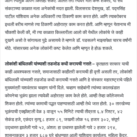
आणि त्यामुळे आपण कितीही संकटे आलेत तरी त्यावर मात करू शकतो, या सर्व
संकटाच्या काळात मला अनेकांची मदत झाली. विलासराव देशमुख, डॉ. पद्मसिंह
पाटील यांशिवाय अनेक अधिकारी त्या ठिकाणी काम करत होते. आणि त्याबरोबरच
इथली बरीच माणसे त्या ठिकाणी अहोरात्र काम करत होती. आणि म्हणून येतानाच मी
चौकशी केली की, मी त्या काळात किल्लारीला आलो की येथील लोकांचे जे काही
दुखणे असो ते सांगायला पुढे असायचे ते म्हणजे डॉ. पडसलगे माझ्यापेक्षा चारच वर्षांनी
मोठे. यांसारख्या अनेक लोकांनी कष्ट केलेत आणि म्हणून हे होऊ शकले.
लोकांशी बांधिलकी यांच्याशी तडजोड कधी करायची नसते –
कृतज्ञता सत्कार याची
काही आवश्यकता नसते, समाजासाठी काहीतरी करायची ही वृत्ती असली तर, लोकांशी
बांधिलकी यांच्याशी तडजोड कधी करायची नसते आणि हे संस्कार महाराष्ट्राचे पहिले
मुख्यमंत्री यशवंतराव चव्हाण यांनी दिले. चव्हाण साहेबांनी त्यांच्या कालखंडात
कोयनेचा भूकंप झाला त्यावेळी अहोरात्र काम केले होते. आम्ही तेव्हा कॉलेजमध्ये
शिकत होतो. त्यांच्या कामाची पद्धत पाहण्यासाठी आम्ही तेथे जात होतो. ३० तारखेच्या
भूकंपाची एक्झॅक्टली वेळ ३ वाजून ५५ मिनिटे त्याची तीव्रता ६.४ रिश्टर, ४२
सेकंड हजे, एकंदर मृत्यू ८ हजार ८९, जखमी लोक १६ हजार ३०२, संपूर्ण
उद्ध्वस्त झालेली गावे ५२, अंशत: हा उध्वस्त झालेली गावे २ हजार २९४,
शासनाकडून ३ हजार ६८७ घरे बांधण्यात आली याशिवाय कार्यालय, महिला केंद्र,