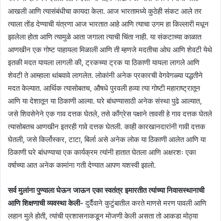
आखली आणि त्यासंबंधीचा कायदा केला. आज भारतामध्ये कुठेही संकट आले तर
त्याला तोंड देण्याची यंत्रणा आज भारतात आहे आणि त्याचा उगम हा किल्लारी मधून
झालेला होता आणि त्यामुळे आता जगाला त्याची चिंता नाही. या संकटाच्या काळात
आणखीन एक गोष्ट पाहायला मिळाली आणि ती म्हणजे मदतीचा ओघ आणि शेवटी येथे
इतकी मदत यायला लागली की, ट्रकच्या ट्रक या ठिकाणी यायला लागले आणि
शेवटी ते आम्हाला थांबवावे लागलेत. लोकांनी अनेक प्रकारची वेगवेगळ्या पद्धतीने
मदत केल्यात. आर्थिक त्यासोबतच, औषधे पुरवली हव्या त्या गोष्टी महाराष्ट्रातून
आणि या देशातून या ठिकाणी आल्या. घरे बांधण्यासाठी अनेक संस्था पुढे आल्यात,
जसे शिवसेनेने एक गाव दत्तक घेतले, तसे काँग्रेस पक्षाने तावसी हे गाव दत्तक घेतले
त्यासोबतच आणखीन इतरही गावे दत्तक घेतली. काही कारखानदारांनी गावी दत्तक
घेतली, जसे किर्लोस्कर, टाटा, बिर्ला असे अनेक लोक या ठिकाणी आलेत आणि या
ठिकाणी घरे बांधण्याचा एक कार्यक्रम त्यांनी हातात घेतला आणि अक्षरशः एका
वर्षाच्या आत अनेक कामांना गती देण्यात आपण यशस्वी झालो.
सर्व मुलांना पुण्याला घेऊन जाऊन एका स्वतंत्र इमारतीत त्यांच्या निवासस्थानाची
आणि शिक्षणाची व्यवस्था केली-
दुर्दैवाने कुटुंबातील करते माणसे मरण पावली आणि
लहान मुले होती, त्यांची प्रशासनाकडून मोजणी केली असता तो आकडा मोठ्या