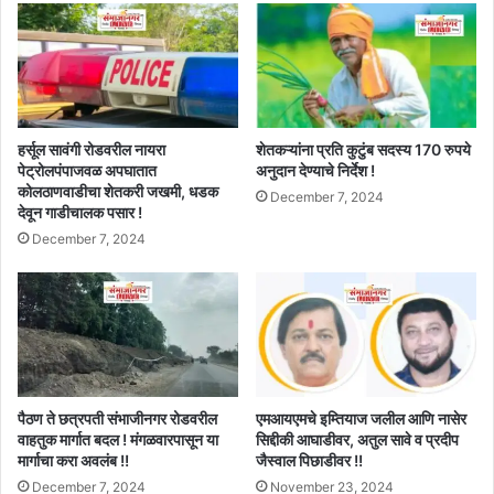
हर्सूल सावंगी रोडवरील नायरा
शेतकऱ्यांना प्रति कुटुंब सदस्य 170 रुपये
पेट्रोलपंपाजवळ अपघातात
अनुदान देण्याचे निर्देश !
कोलठाणवाडीचा शेतकरी जखमी, धडक
December 7, 2024
देवून गाडीचालक पसार !
December 7, 2024
पैठण ते छत्रपती संभाजीनगर रोडवरील
एमआयएमचे इम्तियाज जलील आणि नासेर
वाहतुक मार्गात बदल ! मंगळवारपासून या
सिद्दीकी आघाडीवर, अतुल सावे व प्रदीप
मार्गाचा करा अवलंब !!
जैस्वाल पिछाडीवर !!
December 7, 2024
November 23, 2024