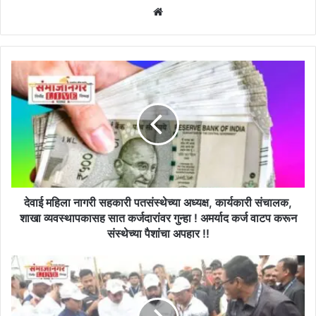
Website
देवाई
महिला
नागरी
सहकारी
पतसंस्थेच्या
अध्यक्ष,
कार्यकारी
संचालक,
शाखा
व्यवस्थापकासह
देवाई महिला नागरी सहकारी पतसंस्थेच्या अध्यक्ष, कार्यकारी संचालक,
सात
शाखा व्यवस्थापकासह सात कर्जदारांवर गुन्हा ! अमर्याद कर्ज वाटप करून
कर्जदारांवर
संस्थेच्या पैशांचा अपहार !!
गुन्हा
!
पद्मिनी
अमर्याद
कोल्हापुरे,
कर्ज
जुही
वाटप
चावला,