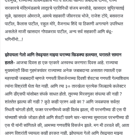
देशमुख, राज्याच्या विधिमंडळाचे नेते व विरोधी पक्षनेते अंबादास दानवे, राज्य
सरकारचे मंत्रिमंडळाचे लातूरचे प्रतिनिधी संजय बनसोडे, खासदार सुप्रियाताई
सुळे, खासदार ओमराजे, आमचे सहकारी जीवनराव भोजे, राजेश टोपे, बसवराज
पाटील, कैलास पाटील, राहुल मोरे, वैजनाथ शिंदे या ठिकाणी अगत्याने उपस्थित
असलेले माजी खासदार गोपाळराव पाटील, अन्य सर्व सहकारी आणि बंधू-
भगिनींनो…!
झोपायला गेलो आणि तेवढ्यात माझ्या घराच्या खिडक्या हल्ल्यात, घरातले सामान
हलले-
आजचा दिवस हा एक प्रकारे अस्वस्थ करणारा दिवस आहे. राज्याचा
मुख्यमंत्री किंवा गृहमंत्र्यांवर राज्याच्या अनेक जबाबदाऱ्या असतात त्यातली एक
महत्त्वाची जबाबदारी म्हणजे गणपती विसर्जनाच्या दिवशी शेवटचा गणपती गेल्याशिवाय
त्यांना विश्रांती घेता येत नाही. आणि त्या ३० तारखेला प्रत्येक जिल्ह्याचे कलेक्टर
आणि डीएसपी यांसोबत संपर्क साधत होतो. तुमच्या मिरवणुका संपल्या की नाही ?
शांततेत झाल्या की नाही ? कुठे काही प्रश्न आहे का ? आणि जवळपास सर्वत्र
स्थिती चांगली होती, फक्त परभणीमध्ये काही विलंब झाला, मी परभणीच्या डी एस पी
यांच्याशी संपर्क जोडत होतो आणि शेवटी पावणे चार-चारच्या सुमाराला परभणीच्या डी
एस पी यांनी सांगितले की, आमच्या गणपतींचे विसर्जन झाले. मग मी ठरवले की, आता
आपण विश्रांती घ्यायला काही हरकत नाही, झोपायला गेलो आणि तेवढ्यात माझ्या