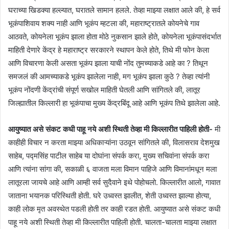
घराच्या खिडक्या हल्ल्यात, घरातले सामान हलले. तेव्हा माझ्या लक्षात आले की, हे सर्व
भूकंपाशिवाय शक्य नाही आणि भूकंप म्हटला की, महाराष्ट्रातले कोयनेचे गाव
आठवते, कोयनेला भूकंप झाला होता मोठे नुकसान झाले होते, कोयनेला भूकंपासंदर्भात
माहिती देणारे केंद्र हे महाराष्ट्र सरकारने स्थापन केले होते, तिथे मी फोन केला
आणि विचारणा केली असता भूकंप झाला याची नोंद तुमच्याकडे आहे का ? तिथून
समजलं की आमच्याकडे भूकंप झालेला नाही, मग भूकंप झाला कुठे ? तेव्हा त्यांनी
भूकंप नोंदणी केंद्रांची संपूर्ण सखोल माहिती घेतली आणि सांगितले की, लातूर
जिल्ह्यातील किल्लारी हा भूकंपाचा मुख्य केंद्रबिंदू आहे आणि भूकंप तिथे झालेला आहे.
आयुष्यात असे संकट कधी पाहू नये अशी स्थिती तेव्हा मी किल्लारीत पाहिली होती-
मी
काहीही विचार न करता माझ्या अधिकाऱ्यांना उठवून सांगितले की, विलासराव देशमुख
साहेब, पद्मसिंह पाटील साहेब या दोघांना संपर्क करा, मुख्य सचिवांना संपर्क करा
आणि त्यांना सांगा की, सकाळी ६ वाजता मला विमान पाहिजे आणि विमानांमधून मला
लातूरला जायचे आहे आणि आम्ही सर्व सुदैवाने इथे पोहोचलो. किल्लारीत आलो, गावात
जाताना भयानक परिस्थिती होती. घरे उध्वस्त झालीत, शेती उध्वस्त झाल्या होत्या,
काही लोक मृत अवस्थेत पडली होती तर काही रडत होती. आयुष्यात असे संकट कधी
पाहू नये अशी स्थिती तेव्हा मी किल्लारीत पाहिली होती. चालता-चालता माझ्या लक्षात