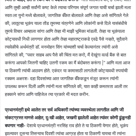
आणि तुम्ही आम्ही सर्वांनी कष्ट केले त्याचा परिणाम संपूर्ण जगात याची चर्चा झाली मला
स्वतःला युनो मध्ये बोलावले, जागतिक बँकेत बोलावले आणि तेव्हा असे सांगितले गेले
की, लातूरचा भूकंप याला तोंड तुमच्या यंत्रणेने आणि लोकांनी कसे दिले यासंबंधीचे
तुमचे विचार आम्हाला सांगा आणि तेव्हा मी माझी भूमिका मांडली. तेव्हा या भूकंपाला
कोट्यावधी निधी लागणार होता आणि तेव्हा महाराष्ट्राकडे एवढे पैसे नव्हते, सुदैवाने
त्यावेळीचे अर्थमंत्री डॉ. मनमोहन सिंग यांच्याशी चर्चा केल्यानंतर त्यांनी असे
सांगितले की, “पवार साहब आप पैसे की चिंता मत करो, मैं देखूंगा वर्ल्ड बैंक से बात
करूंगा आपको जितनी चाहिए उतनी रकम का मैं बंदोबस्त करूंगा |” आणि मला आज
या ठिकाणी त्यांची आठवण होते. एकंदर या कामासाठी लागलेली कोट्यावधी रुपयांची
रक्कम अक्षरशः दहा दिवसांच्या आत जागतिक बँकेकडून मंजूर करून त्यांनी
उपलब्ध करून दिली आणि त्यांनी मला सांगितले की, यात काही कमतरता आली तर
हक्काने सांगा आणि पाहिजेल त्या प्रकारे मी मदत करीन.
प्रधानमंत्री इथे आलेत तर सर्व अधिकारी त्यांच्या व्यवस्थेला लागतील आणि जी
संकटग्रस्त माणसे आहेत, दुःखी आहेत, जखमी झालेली आहेत त्यांवर कोणी ढुंकूनही
बघणार नाही-
देशाचे प्रधानमंत्री नरसिंह राव होते ते या ठिकाणी येणार होते, भूकंप
झाल्यावर दुसऱ्या तिसऱ्याच दिवशी त्यांचा आग्रह होता या ठिकाणी यायचा मी त्यांना