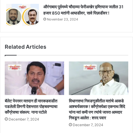
औरंगाबाद पूर्वमध्ये चौदाव्या फेरीअखेर इम्तियाज जलील 31
हजार 850 मतांनी आघाडीवर, सावे पिछाडीवर !
November 23, 2024
Related Articles
बॅलेट पेपरवर मतदान ही मारकडवाडीत
विधानसभा निवडणुकीतील मतांचे आकडे
पडलेली ठिणगी देशभरात पोहचवण्याचा
आश्चर्यकारक ! काँग्रेसपेक्षा एकनाथ शिंदे
काँग्रेसचा संकल्प: नाना पटोले
यांना मतं कमी पण त्यांचे जास्त आमदार
निवडून आलेत : शरद पवार
December 7, 2024
December 7, 2024