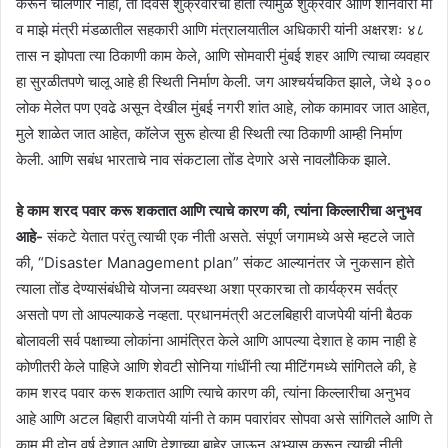
करून चालणार नाही, तो दिवस शुक्रवारचा होता त्यामुळे शुक्रवार आणि शनिवारी मी
व माझे मंत्री मंडळातील सहकारी आणि मंत्रालयातील अधिकारी यांनी अक्षरशः ४८
तास न झोपता त्या ठिकाणी काम केले, आणि सोमवारी मुंबई शहर आणि त्याचा व्यवहार
हा सुरळीतपणे चालू आहे ही स्थिती निर्माण केली. जग आश्चर्यचकित झाले, जेथे ३००
लोक मेलेत पण एवढे असून देखील मुंबई नगरी शांत आहे, लोक कामावर जात आहेत,
मुले शाळेत जात आहेत, कॉलेज सुरू होत्या ही स्थिती त्या ठिकाणी आम्ही निर्माण
केली. आणि सबंध भारताचे नाव संकटाला तोंड देणारे असे नावलौकिक झाले.
हे काम शरद पवार करू शकतात आणि त्याचे कारण की, त्यांना किल्लारीचा अनुभव
आहे-
संकटे येतात परंतु त्याची एक नीती असते. संपूर्ण जगामध्ये असे म्हटले जाते
की, “Disaster Management plan” संकट आल्यानंतर जे नुकसान होते
त्याला तोंड देण्यासंबंधीचे योजना व्यवस्था अशा प्रकारचा तो कार्यक्रम सर्वत्र
असतो पण तो आपल्याकडे नव्हता. प्रधानमंत्री अटलबिहारी वाजपेयी यांनी बैठक
बोलावली सर्व पक्षाच्या लोकांना आमंत्रित केले आणि आपल्या देशात हे काम नाही हे
कोणीतरी केले पाहिजे आणि शेवटी सोनिया गांधींनी त्या मीटिंगमध्ये सांगितले की, हे
काम शरद पवार करू शकतात आणि त्याचे कारण की, त्यांना किल्लारीचा अनुभव
आहे आणि अटल बिहारी वाजपेयी यांनी ते काम पवारांवर सोपवा असे सांगितले आणि ते
काम मी दोन वर्ष देशात आणि देशाच्या बाहेर जाऊन अभ्यास करून त्याची नीती