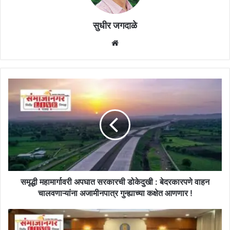
सुधीर जगदाळे
Website
समृद्धी
महामार्गावरी
अपघात
सरकारची
डोकेदुखी
:
बेदरकारपणे
वाहन
चालवणाऱ्यांना
अजामीनपात्र
समृद्धी महामार्गावरी अपघात सरकारची डोकेदुखी : बेदरकारपणे वाहन
गुन्ह्याच्या
चालवणाऱ्यांना अजामीनपात्र गुन्ह्याच्या कक्षेत आणणार !
कक्षेत
आणणार
विद्यापीठांना
!
राज्यपालांची