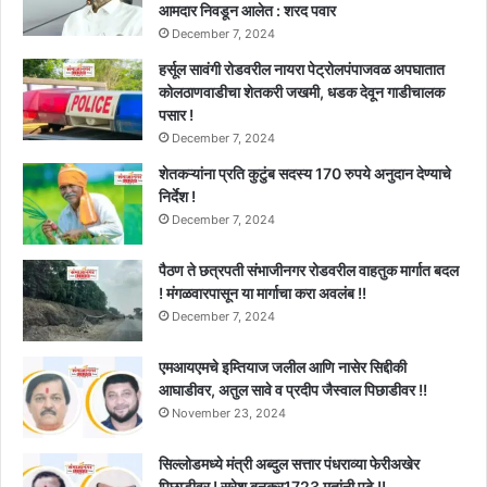
आमदार निवडून आलेत : शरद पवार
December 7, 2024
हर्सूल सावंगी रोडवरील नायरा पेट्रोलपंपाजवळ अपघातात
कोलठाणवाडीचा शेतकरी जखमी, धडक देवून गाडीचालक
पसार !
December 7, 2024
शेतकऱ्यांना प्रति कुटुंब सदस्य 170 रुपये अनुदान देण्याचे
निर्देश !
December 7, 2024
पैठण ते छत्रपती संभाजीनगर रोडवरील वाहतुक मार्गात बदल
! मंगळवारपासून या मार्गाचा करा अवलंब !!
December 7, 2024
एमआयएमचे इम्तियाज जलील आणि नासेर सिद्दीकी
आघाडीवर, अतुल सावे व प्रदीप जैस्वाल पिछाडीवर !!
November 23, 2024
सिल्लोडमध्ये मंत्री अब्दुल सत्तार पंधराव्या फेरीअखेर
पिछाडीवर ! सुरेश बनकर1723 मतांनी पुढे !!