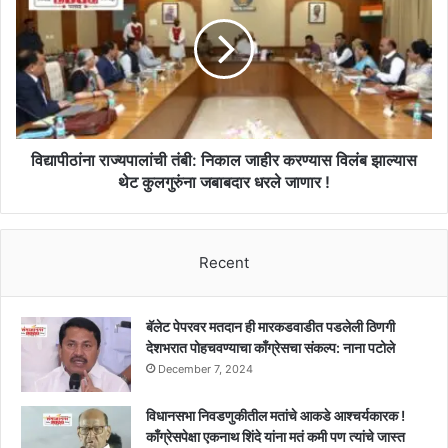
तंबी:
निकाल
जाहीर
करण्यास
विलंब
झाल्यास
थेट
कुलगुरुंना
विद्यापीठांना राज्यपालांची तंबी: निकाल जाहीर करण्यास विलंब झाल्यास
जबाबदार
थेट कुलगुरुंना जबाबदार धरले जाणार !
धरले
जाणार
!
Recent
बॅलेट पेपरवर मतदान ही मारकडवाडीत पडलेली ठिणगी
देशभरात पोहचवण्याचा काँग्रेसचा संकल्प: नाना पटोले
December 7, 2024
विधानसभा निवडणुकीतील मतांचे आकडे आश्चर्यकारक !
काँग्रेसपेक्षा एकनाथ शिंदे यांना मतं कमी पण त्यांचे जास्त