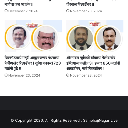
मार्गाचा करा अवलंब !!
जैस्वाल पिछाडीवर !!
December 7, 2024
November 23, 2024
सिल्लोडमध्ये मंत्री अब्दुल सत्तार पंधराव्या
औरंगाबाद पूर्वमध्ये चौदाव्या फेरीअखेर
फेरीअखेर पिछाडीवर ! सुरेश बनकर1723
इम्तियाज जलील 31 हजार 850 मतांनी
मतांनी पुढे !!
आघाडीवर, सावे पिछाडीवर !
November 23, 2024
November 23, 2024
© Copyright 2026, All Rights Reserved . SambhajiNagar Live