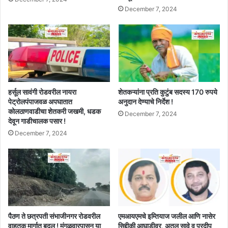
December 7, 2024
हर्सूल सावंगी रोडवरील नायरा
शेतकऱ्यांना प्रति कुटुंब सदस्य 170 रुपये
पेट्रोलपंपाजवळ अपघातात
अनुदान देण्याचे निर्देश !
कोलठाणवाडीचा शेतकरी जखमी, धडक
December 7, 2024
देवून गाडीचालक पसार !
December 7, 2024
पैठण ते छत्रपती संभाजीनगर रोडवरील
एमआयएमचे इम्तियाज जलील आणि नासेर
वाहतुक मार्गात बदल ! मंगळवारपासून या
सिद्दीकी आघाडीवर, अतुल सावे व प्रदीप