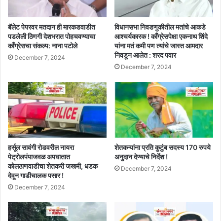
बॅलेट पेपरवर मतदान ही मारकडवाडीत
विधानसभा निवडणुकीतील मतांचे आकडे
पडलेली ठिणगी देशभरात पोहचवण्याचा
आश्चर्यकारक ! काँग्रेसपेक्षा एकनाथ शिंदे
काँग्रेसचा संकल्प: नाना पटोले
यांना मतं कमी पण त्यांचे जास्त आमदार
निवडून आलेत : शरद पवार
December 7, 2024
December 7, 2024
हर्सूल सावंगी रोडवरील नायरा
शेतकऱ्यांना प्रति कुटुंब सदस्य 170 रुपये
पेट्रोलपंपाजवळ अपघातात
अनुदान देण्याचे निर्देश !
कोलठाणवाडीचा शेतकरी जखमी, धडक
December 7, 2024
देवून गाडीचालक पसार !
December 7, 2024