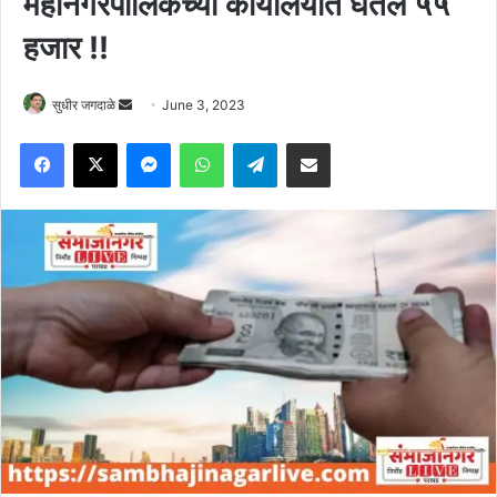
महानगरपालिकेच्या कार्यालयात घेतले ५५
हजार !!
Send
सुधीर जगदाळे
June 3, 2023
an
Facebook
X
Messenger
WhatsApp
Telegram
Share via Email
email