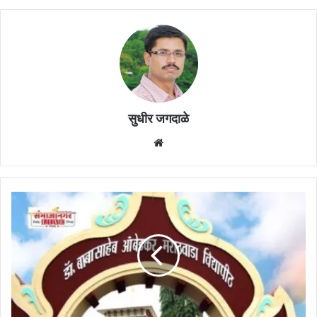
सुधीर जगदाळे
Website
विद्यापीठात
तासिका
तत्त्वावरील
२४५
पदांना
मान्यता,
४४
कंत्राटी