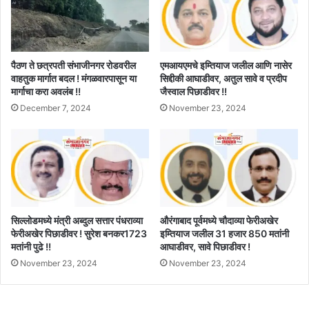
पैठण ते छत्रपती संभाजीनगर रोडवरील
एमआयएमचे इम्तियाज जलील आणि नासेर
वाहतुक मार्गात बदल ! मंगळवारपासून या
सिद्दीकी आघाडीवर, अतुल सावे व प्रदीप
मार्गाचा करा अवलंब !!
जैस्वाल पिछाडीवर !!
December 7, 2024
November 23, 2024
सिल्लोडमध्ये मंत्री अब्दुल सत्तार पंधराव्या
औरंगाबाद पूर्वमध्ये चौदाव्या फेरीअखेर
फेरीअखेर पिछाडीवर ! सुरेश बनकर1723
इम्तियाज जलील 31 हजार 850 मतांनी
मतांनी पुढे !!
आघाडीवर, सावे पिछाडीवर !
November 23, 2024
November 23, 2024