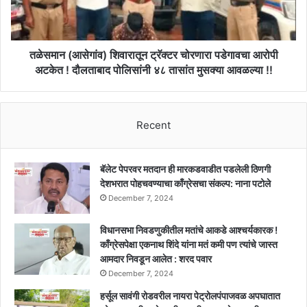
!!
आरोपी
अटकेत
!
दौलताबाद
तळेसमान (आसेगांव) शिवारातून ट्रॅक्टर चोरणारा पडेगावचा आरोपी
पोलिसांनी
अटकेत ! दौलताबाद पोलिसांनी ४८ तासांत मुसक्या आवळल्या !!
४८
तासांत
मुसक्या
Recent
आवळल्या
!!
बॅलेट पेपरवर मतदान ही मारकडवाडीत पडलेली ठिणगी
देशभरात पोहचवण्याचा काँग्रेसचा संकल्प: नाना पटोले
December 7, 2024
विधानसभा निवडणुकीतील मतांचे आकडे आश्चर्यकारक !
काँग्रेसपेक्षा एकनाथ शिंदे यांना मतं कमी पण त्यांचे जास्त
आमदार निवडून आलेत : शरद पवार
December 7, 2024
हर्सूल सावंगी रोडवरील नायरा पेट्रोलपंपाजवळ अपघातात