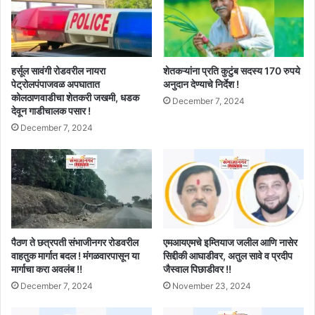
हर्सूल सावंगी रोडवरील नायरा
शेतकऱ्यांना प्रति कुटुंब सदस्य 170 रुपये
पेट्रोलपंपाजवळ अपघातात
अनुदान देण्याचे निर्देश !
कोलठाणवाडीचा शेतकरी जखमी, धडक
December 7, 2024
देवून गाडीचालक पसार !
December 7, 2024
पैठण ते छत्रपती संभाजीनगर रोडवरील
एमआयएमचे इम्तियाज जलील आणि नासेर
वाहतुक मार्गात बदल ! मंगळवारपासून या
सिद्दीकी आघाडीवर, अतुल सावे व प्रदीप
मार्गाचा करा अवलंब !!
जैस्वाल पिछाडीवर !!
December 7, 2024
November 23, 2024