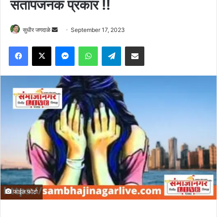
संतापजनक प्रकार !!
Send
सुधीर जगदाळे
September 17, 2023
an
Facebook
X
Messenger
WhatsApp
Telegram
Share via Email
email
फाईल फोटो