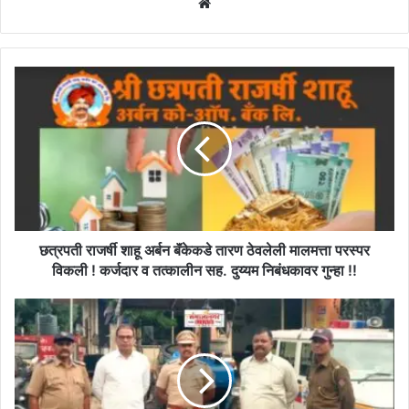
Website
छत्रपती
राजर्षी
शाहू
अर्बन
बॅंकेकडे
तारण
ठेवलेली
मालमत्ता
परस्पर
विकली
छत्रपती राजर्षी शाहू अर्बन बॅंकेकडे तारण ठेवलेली मालमत्ता परस्पर
!
विकली ! कर्जदार व तत्कालीन सह. दुय्यम निबंधकावर गुन्हा !!
कर्जदार
व
तळेसमान
तत्कालीन
(आसेगांव)
सह.
शिवारातून
दुय्यम
ट्रॅक्टर
निबंधकावर
चोरणारा
गुन्हा
पडेगावचा