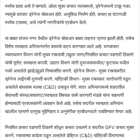
मध्येच द्यावा असे ते म्हणाले. ओला सुका कचरा नाल्यामध्ये, ड्रेनेजमध्ये टाकू नका.
त्यामुळे वारंवार ड्रेनेज चोकअप होते. असुविधा निर्माण होते. कचरा हा घंटागाडी
मध्येच टाकावा, असे त्यांनी नागरिकांचे प्रबोधन केले.
या बाबत संजय नगर येथील ड्रेनेज चोकअप बाबत तक्रार प्राप्त झाली होती. तसेच
विशेष स्वच्छता अभियानंतर्गत कामाचे वाटप करण्यात आले आहे. घनकचरा
व्यवस्थापन विभाग यांनी मुख्य रस्त्याची /खुला जागा/नियमित कचरा पडणारी ठिकाणे
यांची पूर्णत: स्वच्छता करावी. उद्यान विभाग यांनी दुभाजकामधील/ फुटपाथ मधील
नको असलेले झाडे/झुडपे निष्काशीत करणे. ड्रेनेज विभाग- मुख्य रस्त्यावरील
ड्रेनेज लाईनची दुरुस्ती करणे. यांत्रिकी विभाग- मुख्य रस्त्यावर जागोजागी पडून
असलेले बांधकाम मलबा (C&D) उचलून घेणे. सदर अभियानामध्ये शहरातील
सेवाभावी संस्था/बचतगट/स्वच्छता विषयक कामे करणारी मंडळे यांना सहभागी
होण्यासाठी प्रशासकांनी आवाहन केले आहे. तसेच सदरील स्वच्छता अभियान
खालील प्रमाणे प्रमुख मुद्देनिहाय व अनुषंगीक प्रबोधनव्दारे राबविण्यात येणार आहे.
नियमित कचरा पडणारी ठिकाणे शोधून कचरा उचलणे व सदरील GPV कचरा मुक्त
करणे. रस्त्याच्या कडेला पडून असलेले डेब्रिज (C&D) यांत्रिकी विभागाच्या