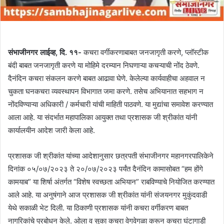
संभाजीनगर लाईव्ह, दि. ११-
कचरा वर्गीकरणाबाबत जनजागृती करणे, प्लॉस्टीक
बंदी बाबत जनजागृती करणे या मोहिमे दरम्यान निघणाऱ्या कचऱ्याची नोंद ठेवणे.
दैनंदिन कचरा संकलन करणे बाबत आढावा घेणे. केलेल्या कार्यवाहीचा अहवाल न
चुकता घनकचरा व्यवस्थापन विभागात जमा करणे. तसेच अभियानात सहभाग न
नोंदविण्याऱ्या अधिकारी / कर्मचारी यांची माहिती पाठवणे. या मुद्यांचा समावेश करण्यात
आला आहे. या संदर्भात महापालिका आयुक्त तथा प्रशासक जी श्रीकांत यांनी
कार्यालयीन आदेश जारी केला आहे.
प्रशासक जी श्रीकांत यांच्या आदेशानुसार छत्रपती संभाजीनगर महानगरपालिकेने
दिनांक ०५/०७/२०२३ ते २०/०७/२०२३ पर्यंत दैनंदिन कामासोबत “हम होंगे
कामयाब” या शिर्षा अंतर्गत “विशेष स्वच्छता अभियान” राबविण्याचे नियोजित करण्यात
आले आहे. या अनुषंगाने आज प्रशासक जी श्रीकांत यांनी संजयनगर मुकुंदवाडी
येथे सकाळी भेट दिली. या ठिकाणी प्रशासक यांनी कचरा वर्गीकरण बाबत
नागरिकांचे प्रबोधन केले. ओला व सुका कचरा वेगवेगळा करून कचरा घंटागाडी