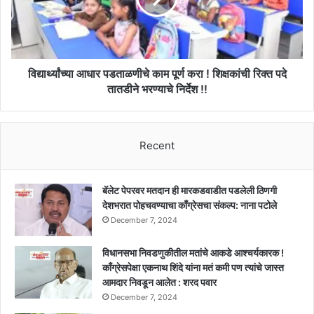
ठपका,
करा
अध्यक्ष
!
अंबादास
शिक्षकांची
मानकापेंसह
रिक्त
संचालक
पदे
विद्यार्थ्यांच्या आधार पडताळणीचे काम पूर्ण करा ! शिक्षकांची रिक्त पदे
मंडळावर
तातडीने
तातडीने भरण्याचे निर्देश !!
गुन्हा
भरण्याचे
दाखल
निर्देश
!!
!!
Recent
बॅलेट पेपरवर मतदान ही मारकडवाडीत पडलेली ठिणगी
देशभरात पोहचवण्याचा काँग्रेसचा संकल्प: नाना पटोले
December 7, 2024
विधानसभा निवडणुकीतील मतांचे आकडे आश्चर्यकारक !
काँग्रेसपेक्षा एकनाथ शिंदे यांना मतं कमी पण त्यांचे जास्त
आमदार निवडून आलेत : शरद पवार
December 7, 2024