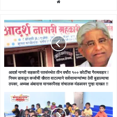
Website
आदर्श
नागरी
सहकारी
पतसंस्थेत
तीन
वर्षांत
१००
कोटींचा
गैरव्यवहार
!
आदर्श नागरी सहकारी पतसंस्थेत तीन वर्षांत १०० कोटींचा गैरव्यवहार !
नियम
नियम डावलून कर्जाची खैरात वाटल्याने सर्वसामान्यांच्या ठेवी बुडाल्याचा
डावलून
ठपका, अध्यक्ष अंबादास मानकापेंसह संचालक मंडळावर गुन्हा दाखल !!
कर्जाची
खैरात
विद्यार्थ्यांच्या
वाटल्याने
आधार
सर्वसामान्यांच्या
पडताळणीचे
ठेवी
काम
बुडाल्याचा
पूर्ण