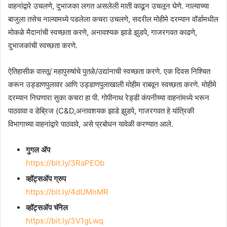
वाहनांद्वारे उचलणे, दुभाजका लगत असलेली माती काढून उचलून घेणे. नाल्याच्या
बाजुला तसेच नाल्यामध्ये पडलेला कचरा उचलणे, सदरील मोहीमे दरम्यान वॉर्डामधील
मोकळे मैदानांची स्वच्छता करणे, अनावश्यक झाडे झुडपे, गाजरगवत काढणे,
दुभाजकांची स्वच्छता करणे.
ऐतिहासीक वास्तू/ महापुरुषांचे पुतळे/उद्यांनाची स्वच्छता करणे. एक दिवस निश्चित
करून उड्डाणपुलावर आणि उड्डाणपुलाखाली मोहीम राबवून स्वच्छता करणे. मोहीमे
दरम्यान निघणारा सुका कचरा हा पी. गोपीनाथ रेड्डी कंपनीच्या वाहनांमध्ये भरून
पाठवावा व डेब्रिज (C&D,अनावशयक झाडे झुडपे, गाजरगवत हे यांत्रिकी
विभागाच्या वाहनांद्वारे पाठवावे, असे प्रबोधन यावेळी करण्यात आले.
गुगल ॲप
https://bit.ly/3RaPEOb
व्हॉट्सॲप ग्रुप
https://bit.ly/4dUMnMR
व्हॉट्सॲप चॅनेल
https://bit.ly/3V1gLwq