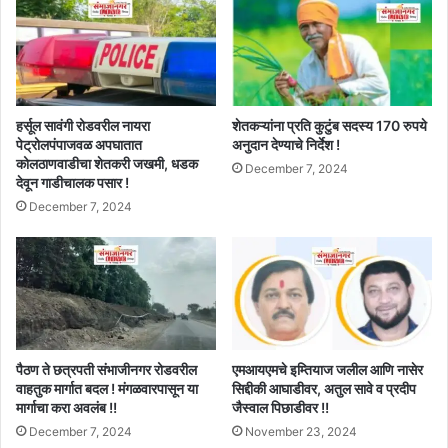
हर्सूल सावंगी रोडवरील नायरा
शेतकऱ्यांना प्रति कुटुंब सदस्य 170 रुपये
पेट्रोलपंपाजवळ अपघातात
अनुदान देण्याचे निर्देश !
कोलठाणवाडीचा शेतकरी जखमी, धडक
December 7, 2024
देवून गाडीचालक पसार !
December 7, 2024
पैठण ते छत्रपती संभाजीनगर रोडवरील
एमआयएमचे इम्तियाज जलील आणि नासेर
वाहतुक मार्गात बदल ! मंगळवारपासून या
सिद्दीकी आघाडीवर, अतुल सावे व प्रदीप
मार्गाचा करा अवलंब !!
जैस्वाल पिछाडीवर !!
December 7, 2024
November 23, 2024