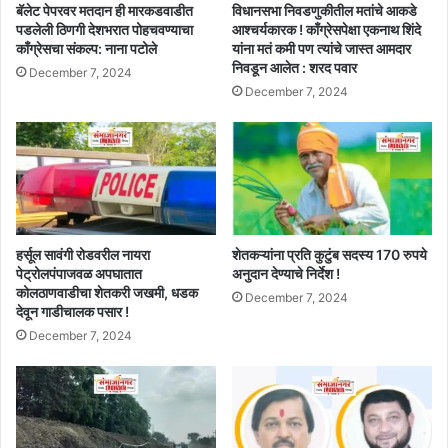
बॅलेट पेपरवर मतदान ही मारकडवाडीत
विधानसभा निवडणुकीतील मतांचे आकडे
पडलेली ठिणगी देशभरात पोहचवण्याचा
आश्चर्यकारक ! काँग्रेसपेक्षा एकनाथ शिंदे
काँग्रेसचा संकल्प: नाना पटोले
यांना मतं कमी पण त्यांचे जास्त आमदार
निवडून आलेत : शरद पवार
December 7, 2024
December 7, 2024
हर्सूल सावंगी रोडवरील नायरा
शेतकऱ्यांना प्रति कुटुंब सदस्य 170 रुपये
पेट्रोलपंपाजवळ अपघातात
अनुदान देण्याचे निर्देश !
कोलठाणवाडीचा शेतकरी जखमी, धडक
December 7, 2024
देवून गाडीचालक पसार !
December 7, 2024