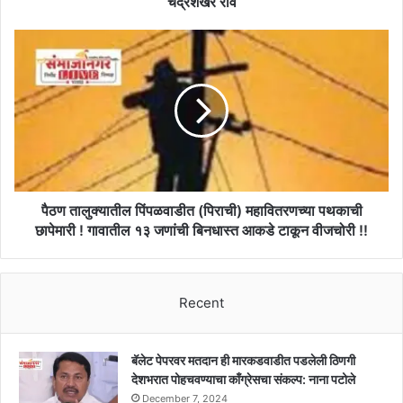
चंद्रशेखर राव
टीम
नाही
पैठण
तर
तालुक्यातील
शेतकऱ्यांची
पिंपळवाडीत
ए
(पिराची)
टीम:
महावितरणच्या
मुख्यमंत्री
पथकाची
के
छापेमारी
चंद्रशेखर
!
राव
गावातील
१३
पैठण तालुक्यातील पिंपळवाडीत (पिराची) महावितरणच्या पथकाची
जणांची
छापेमारी ! गावातील १३ जणांची बिनधास्त आकडे टाकून वीजचोरी !!
बिनधास्त
आकडे
टाकून
Recent
वीजचोरी
!!
बॅलेट पेपरवर मतदान ही मारकडवाडीत पडलेली ठिणगी
देशभरात पोहचवण्याचा काँग्रेसचा संकल्प: नाना पटोले
December 7, 2024