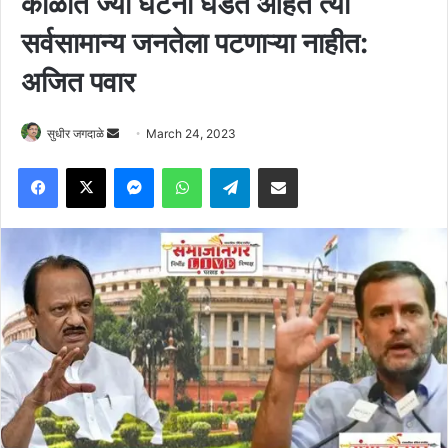
काळात ज्या घटना घडत आहेत त्या
सर्वसामान्य जनतेला पटणाऱ्या नाहीत:
अजित पवार
Send
सुधीर जगदाळे
March 24, 2023
an
Facebook
X
Messenger
WhatsApp
Telegram
Share via Email
email