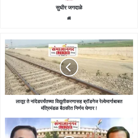
सुधीर जगदाळे
Website
लातूर
ते
नांदेडपर्यंतच्या
विद्युतीकरणासह
ब्रॉडगेज
रेल्वेमार्गाबाबत
मंत्रिमंडळ
बैठकीत
निर्णय
घेणार
लातूर ते नांदेडपर्यंतच्या विद्युतीकरणासह ब्रॉडगेज रेल्वेमार्गाबाबत
!
मंत्रिमंडळ बैठकीत निर्णय घेणार !
विरोधी
पक्षाच्या
नेत्याची