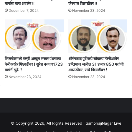
मार्गाचा करा अवलंब !!
जैस्वाल पिछाडीवर !!
December 7, 2024
November 23, 2024
सिल्लोडमध्ये मंत्री अब्दुल सत्तार पंधराव्या
औरंगाबाद पूर्वमध्ये चौदाव्या फेरीअखेर
फेरीअखेर पिछाडीवर ! सुरेश बनकर1723
इम्तियाज जलील 31 हजार 850 मतांनी
मतांनी पुढे !!
आघाडीवर, सावे पिछाडीवर !
November 23, 2024
November 23, 2024
© Copyright 2026, All Rights Reserved . SambhajiNagar Live