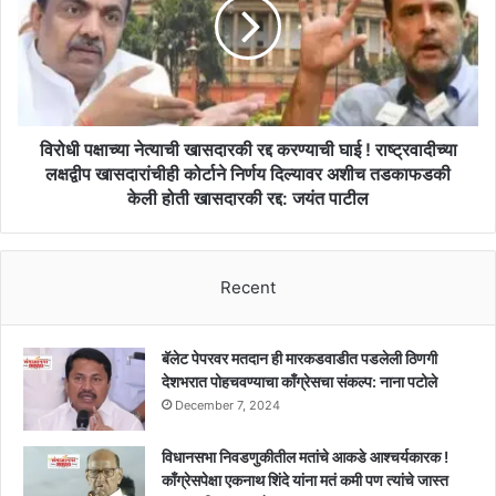
खासदारकी
रद्द
करण्याची
घाई
!
राष्ट्रवादीच्या
लक्षद्वीप
विरोधी पक्षाच्या नेत्याची खासदारकी रद्द करण्याची घाई ! राष्ट्रवादीच्या
खासदारांचीही
लक्षद्वीप खासदारांचीही कोर्टाने निर्णय दिल्यावर अशीच तडकाफडकी
कोर्टाने
केली होती खासदारकी रद्द: जयंत पाटील
निर्णय
दिल्यावर
अशीच
तडकाफडकी
Recent
केली
होती
खासदारकी
बॅलेट पेपरवर मतदान ही मारकडवाडीत पडलेली ठिणगी
रद्द:
देशभरात पोहचवण्याचा काँग्रेसचा संकल्प: नाना पटोले
जयंत
December 7, 2024
पाटील
विधानसभा निवडणुकीतील मतांचे आकडे आश्चर्यकारक !
काँग्रेसपेक्षा एकनाथ शिंदे यांना मतं कमी पण त्यांचे जास्त