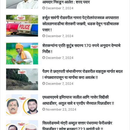
आमदार निवडून आलेत : शरद पवार
December 7, 2024
हर्सूल सावंगी रोडवरील नायरा पेट्रोलपंपाजवळ अपघातात
कोलठाणवाडीचा शेतकरी जखमी, धडक देवून गाडीचालक
पसार !
December 7, 2024
शेतकऱ्यांना प्रति कुटुंब सदस्य 170 रुपये अनुदान देण्याचे
निर्देश !
December 7, 2024
पैठण ते छत्रपती संभाजीनगर रोडवरील वाहतुक मार्गात बदल
! मंगळवारपासून या मार्गाचा करा अवलंब !!
December 7, 2024
एमआयएमचे इम्तियाज जलील आणि नासेर सिद्दीकी
आघाडीवर, अतुल सावे व प्रदीप जैस्वाल पिछाडीवर !!
November 23, 2024
सिल्लोडमध्ये मंत्री अब्दुल सत्तार पंधराव्या फेरीअखेर
पिछाडीवर ! सुरेश बनकर1723 मतांनी पुढे !!