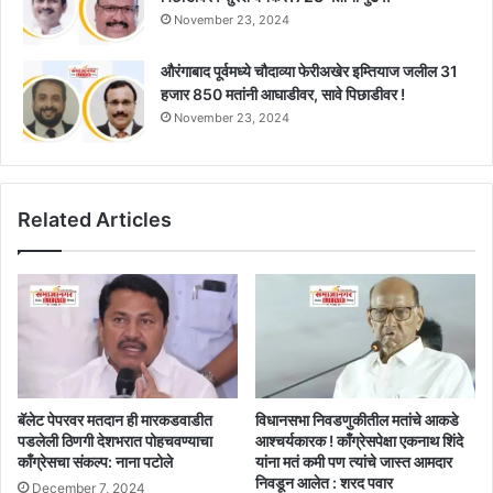
November 23, 2024
औरंगाबाद पूर्वमध्ये चौदाव्या फेरीअखेर इम्तियाज जलील 31
हजार 850 मतांनी आघाडीवर, सावे पिछाडीवर !
November 23, 2024
Related Articles
बॅलेट पेपरवर मतदान ही मारकडवाडीत
विधानसभा निवडणुकीतील मतांचे आकडे
पडलेली ठिणगी देशभरात पोहचवण्याचा
आश्चर्यकारक ! काँग्रेसपेक्षा एकनाथ शिंदे
काँग्रेसचा संकल्प: नाना पटोले
यांना मतं कमी पण त्यांचे जास्त आमदार
निवडून आलेत : शरद पवार
December 7, 2024