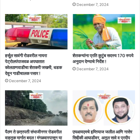
December 7, 2024
हर्सूल सावंगी रोडवरील नायरा
शेतकऱ्यांना प्रति कुटुंब सदस्य 170 रुपये
पेट्रोलपंपाजवळ अपघातात
अनुदान देण्याचे निर्देश !
कोलठाणवाडीचा शेतकरी जखमी, धडक
December 7, 2024
देवून गाडीचालक पसार !
December 7, 2024
पैठण ते छत्रपती संभाजीनगर रोडवरील
एमआयएमचे इम्तियाज जलील आणि नासेर
वाहतुक मार्गात बदल ! मंगळवारपासून या
सिद्दीकी आघाडीवर, अतुल सावे व प्रदीप