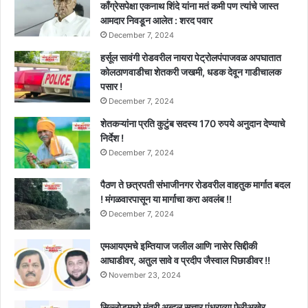
काँग्रेसपेक्षा एकनाथ शिंदे यांना मतं कमी पण त्यांचे जास्त
आमदार निवडून आलेत : शरद पवार
December 7, 2024
हर्सूल सावंगी रोडवरील नायरा पेट्रोलपंपाजवळ अपघातात
कोलठाणवाडीचा शेतकरी जखमी, धडक देवून गाडीचालक
पसार !
December 7, 2024
शेतकऱ्यांना प्रति कुटुंब सदस्य 170 रुपये अनुदान देण्याचे
निर्देश !
December 7, 2024
पैठण ते छत्रपती संभाजीनगर रोडवरील वाहतुक मार्गात बदल
! मंगळवारपासून या मार्गाचा करा अवलंब !!
December 7, 2024
एमआयएमचे इम्तियाज जलील आणि नासेर सिद्दीकी
आघाडीवर, अतुल सावे व प्रदीप जैस्वाल पिछाडीवर !!
November 23, 2024
सिल्लोडमध्ये मंत्री अब्दुल सत्तार पंधराव्या फेरीअखेर