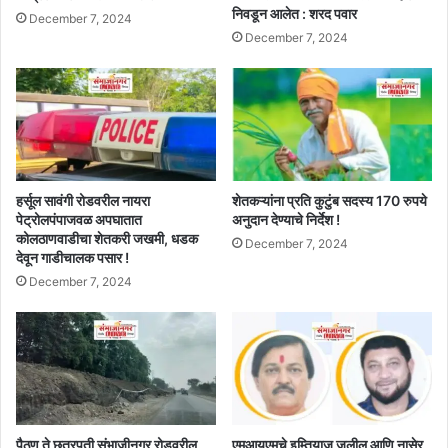
निवडून आलेत : शरद पवार
December 7, 2024
December 7, 2024
हर्सूल सावंगी रोडवरील नायरा
शेतकऱ्यांना प्रति कुटुंब सदस्य 170 रुपये
पेट्रोलपंपाजवळ अपघातात
अनुदान देण्याचे निर्देश !
कोलठाणवाडीचा शेतकरी जखमी, धडक
December 7, 2024
देवून गाडीचालक पसार !
December 7, 2024
पैठण ते छत्रपती संभाजीनगर रोडवरील
एमआयएमचे इम्तियाज जलील आणि नासेर