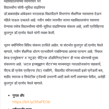
महाविद्यालयांच्या स्वायत्तेवर भर
विद्यार्थ्यांना सोयी-सुविधा वाढविणार
डॉ.बाबासाहेब आंबेडकर मराठवाडा विद्यापीठाने विभागांना शैक्षणिक स्वायतत्ता देऊन
पहिले पाऊल उचलले आहे. नवीन वर्षात जास्तीत जास्त महाविद्यालयांना स्वायत्ता
देण्याचा तसेच विद्यार्थ्यांच्या सोयी-सुविधा वाढविण्याचा संकल्प आहे, अशी प्रतिक्रिया
कुलगुरु डॉ.प्रमोद येवले यांनी व्यक्त केली.
नूतन वर्षानिमित्त विविध संकल्प ठरविले आहेत. या संदर्भात कुलगुरु डॉ.प्रमोद येवले
म्हणाले, नवीन शैक्षणिक धोरण प्रभावीपणे राबविण्याचा आमचा प्रयत्न आहे. ’स्किल
बेस्ड एज्युकेशन’ व ’स्टूडंट सेंट्रिक अ‍ॅडमिनिस्ट्रेशन’ ही नव्या धोरणाची मुख्य
संकल्पना आहे. ’अटल इन्क्यूबूशन सेंटर’च्या माध्यमातून नवउद्योजकांना सहकार्य,
पीएच.डी प्रवेश प्रक्रिया (पेट) राबविणे, विद्यापीठ परिसरासाठी इको फ्रेंडली बस,
शहीद स्मारक व सिंथेटीक ट्रॅकची उभारणी आदी कामे मार्गी लावण्यात येतील, असेही
कुलगुरु डॉ.प्रमोद येवले म्हणाले.
गुगल ॲप
https://bit.ly/3RaPEOb