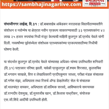
संभाजीनगर लाईव्ह, दि.३१ :
डॉ.बाबासाहेब आंबेडकर मराठवाडा विद्यापीठाच्यावतीने
संशोधन व नवोन्मेष या क्षेत्रात नवीन प्रकल्प साकारण्यासाठी ३३ प्राध्यापकांना ४२
लाख २५ हजार रुपयांचा निधी मंजूर केल्याची माहिती कुलगुरु डॉ.प्रमोद येवले यांनी
दिली. नववर्षांच्या पूर्वसंध्येला संशोधक प्राध्यापकांच्या प्रकल्पासाठीच्या निधीची
घोषणा केली.
या संदर्भात कुलगुरु डॉ.प्रमोद येवले यांच्यासह अधिका-यांच्या उपस्थितीत शनिवारी
(दि.३१) पत्रकार परिषद झाली. यावेळी प्रकुलगुरु डॉ.श्याम शिरसाठ, कुलसचिव
डॉ.भगवान साखळे, वित्त व लेखाधिकारी प्रदीपकुमार जाधव, परीक्षा मंडळ संचालक
डॉ.गणेश मंझा, अधिष्ठाता तथा रिसर्च अ‍ॅण्ड डेव्हलेपमेंट सेल चे संचालक
डॉ.भालचंद्र वायकर, अधिष्ठाता डॉ.वाल्मिक सरवदे, आविष्कारचे समन्वयक
डॉ.रत्नदीप देशमुख, डॉ.मुस्तजीब खान, डॉ.कैलास पाथ्रीकर, संयोजक
एस.जी.शिंदे आदींची उपस्थिती होती.