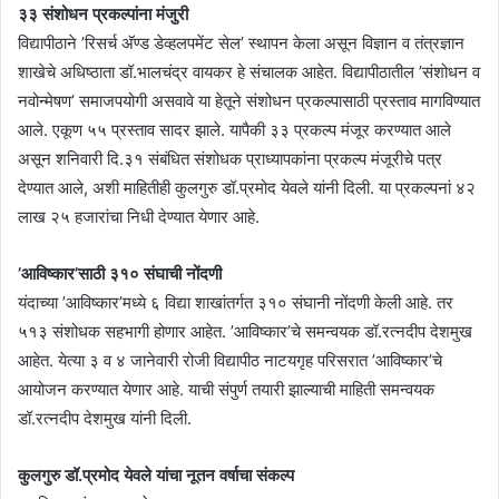
३३ संशोधन प्रकल्पांना मंजुरी
विद्यापीठाने ’रिसर्च अ‍ॅण्ड डेव्हलपमेंट सेल’ स्थापन केला असून विज्ञान व तंत्रज्ञान
शाखेचे अधिष्ठाता डॉ.भालचंद्र वायकर हे संचालक आहेत. विद्यापीठातील ’संशोधन व
नवोन्मेषण’ समाजपयोगी असवावे या हेतूने संशोधन प्रकल्पासाठी प्रस्ताव मागविण्यात
आले. एकूण ५५ प्रस्ताव सादर झाले. यापैकी ३३ प्रकल्प मंजूर करण्यात आले
असून शनिवारी दि.३१ संबंधित संशोधक प्राध्यापकांना प्रकल्प मंजूरीचे पत्र
देण्यात आले, अशी माहितीही कुलगुरु डॉ.प्रमोद येवले यांनी दिली. या प्रकल्पनां ४२
लाख २५ हजारांचा निधी देण्यात येणार आहे.
’आविष्कार’साठी ३१० संघाची नोंदणी
यंदाच्या ’आविष्कार’मध्ये ६ विद्या शाखांतर्गत ३१० संघानी नोंदणी केली आहे. तर
५१३ संशोधक सहभागी होणार आहेत. ’आविष्कार’चे समन्वयक डॉ.रत्नदीप देशमुख
आहेत. येत्या ३ व ४ जानेवारी रोजी विद्यापीठ नाटयगृह परिसरात ’आविष्कार’चे
आयोजन करण्यात येणार आहे. याची संपुर्ण तयारी झाल्याची माहिती समन्वयक
डॉ.रत्नदीप देशमुख यांनी दिली.
कुलगुरु डॉ.प्रमोद येवले यांचा नूतन वर्षाचा संकल्प