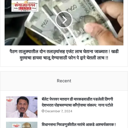
!
तालुक्यातील
दोन
तलाठ्यांसह
एजंट
लाच
घेताना
जाळ्यात
!
खडी
पैठण तालुक्यातील दोन तलाठ्यांसह एजंट लाच घेताना जाळ्यात ! खडी
मुरमाचा
मुरमाचा हायवा चालू देण्यासाठी फोन पे द्वारे घेतली लाच !!
हायवा
चालू
देण्यासाठी
Recent
फोन
पे
द्वारे
घेतली
बॅलेट पेपरवर मतदान ही मारकडवाडीत पडलेली ठिणगी
लाच
देशभरात पोहचवण्याचा काँग्रेसचा संकल्प: नाना पटोले
!!
December 7, 2024
विधानसभा निवडणुकीतील मतांचे आकडे आश्चर्यकारक !