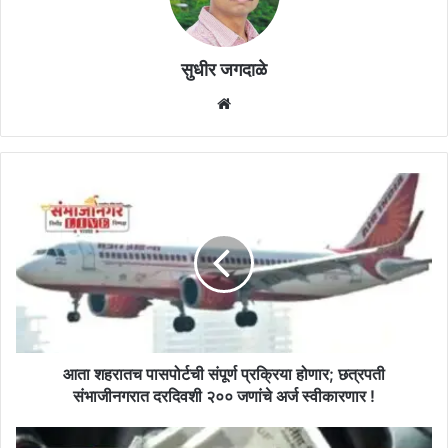
सुधीर जगदाळे
Website
आता
शहरातच
पासपोर्टची
संपूर्ण
प्रक्रिया
होणार;
छत्रपती
संभाजीनगरात
दरदिवशी
२००
आता शहरातच पासपोर्टची संपूर्ण प्रक्रिया होणार; छत्रपती
जणांचे
संभाजीनगरात दरदिवशी २०० जणांचे अर्ज स्वीकारणार !
अर्ज
स्वीकारणार
पैठण