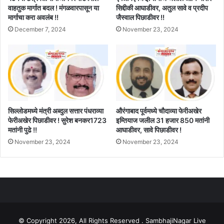
वाहतुक मार्गात बदल ! मंगळवारपासून या
सिद्दीकी आघाडीवर, अतुल सावे व प्रदीप
मार्गाचा करा अवलंब !!
जैस्वाल पिछाडीवर !!
December 7, 2024
November 23, 2024
सिल्लोडमध्ये मंत्री अब्दुल सत्तार पंधराव्या
औरंगाबाद पूर्वमध्ये चौदाव्या फेरीअखेर
फेरीअखेर पिछाडीवर ! सुरेश बनकर1723
इम्तियाज जलील 31 हजार 850 मतांनी
मतांनी पुढे !!
आघाडीवर, सावे पिछाडीवर !
November 23, 2024
November 23, 2024
© Copyright 2026, All Rights Reserved . SambhajiNagar Live