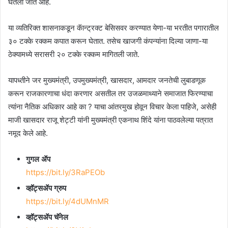
घेतली जात आहे.
या व्यतिरिक्त शासनाकडून कॅान्ट्रक्ट बेसिसवर करण्यात येणा-या भरतीत पगारातील
३० टक्के रक्कम कपात करून घेतात. तसेच खाजगी कंपन्यांना दिल्या जाणा-या
ठेक्यामध्ये सरासरी २० टक्के रक्कम मागितली जाते.
यापध्तीने जर मुख्यमंत्री, उपमुख्यमंत्री, खासदार, आमदार जनतेची लुबाडणूक
करून राजकारणाचा धंदा करणार असतील तर उजळमाथ्याने समाजात फिरण्याचा
त्यांना नैतिक अधिकार आहे का ? याचा आंतरमुख होवून विचार केला पाहिजे, असेही
माजी खासदार राजू शेट्टी यांनी मुख्यमंत्री एकनाथ शिंंदे यांना पाठवलेल्या पत्रात
नमूद केले आहे.
गुगल ॲप
https://bit.ly/3RaPEOb
व्हॉट्सॲप ग्रुप
https://bit.ly/4dUMnMR
व्हॉट्सॲप चॅनेल