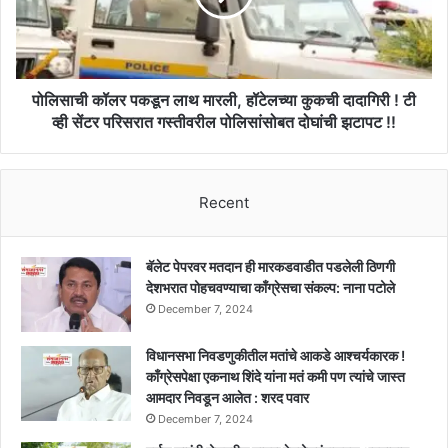
हॉटेलच्या
कुकची
दादागिरी
!
टी
पोलिसाची कॉलर पकडून लाथ मारली, हॉटेलच्या कुकची दादागिरी ! टी
व्ही
व्ही सेंटर परिसरात गस्तीवरील पोलिसांसोबत दोघांची झटापट !!
सेंटर
परिसरात
गस्तीवरील
Recent
पोलिसांसोबत
दोघांची
झटापट
!!
बॅलेट पेपरवर मतदान ही मारकडवाडीत पडलेली ठिणगी
देशभरात पोहचवण्याचा काँग्रेसचा संकल्प: नाना पटोले
December 7, 2024
विधानसभा निवडणुकीतील मतांचे आकडे आश्चर्यकारक !
काँग्रेसपेक्षा एकनाथ शिंदे यांना मतं कमी पण त्यांचे जास्त
आमदार निवडून आलेत : शरद पवार
December 7, 2024