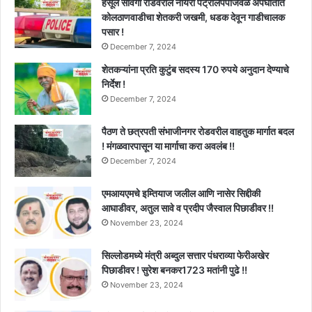
हर्सूल सावंगी रोडवरील नायरा पेट्रोलपंपाजवळ अपघातात
कोलठाणवाडीचा शेतकरी जखमी, धडक देवून गाडीचालक
पसार !
December 7, 2024
शेतकऱ्यांना प्रति कुटुंब सदस्य 170 रुपये अनुदान देण्याचे
निर्देश !
December 7, 2024
पैठण ते छत्रपती संभाजीनगर रोडवरील वाहतुक मार्गात बदल
! मंगळवारपासून या मार्गाचा करा अवलंब !!
December 7, 2024
एमआयएमचे इम्तियाज जलील आणि नासेर सिद्दीकी
आघाडीवर, अतुल सावे व प्रदीप जैस्वाल पिछाडीवर !!
November 23, 2024
सिल्लोडमध्ये मंत्री अब्दुल सत्तार पंधराव्या फेरीअखेर
पिछाडीवर ! सुरेश बनकर1723 मतांनी पुढे !!
November 23, 2024