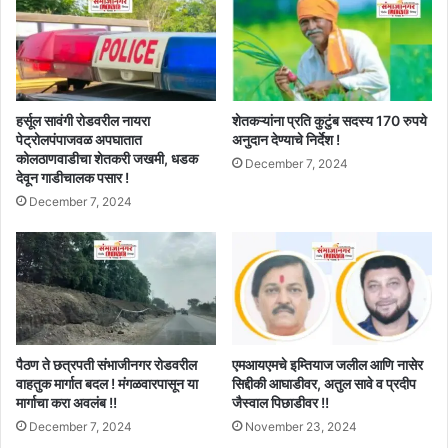
हर्सूल सावंगी रोडवरील नायरा
शेतकऱ्यांना प्रति कुटुंब सदस्य 170 रुपये
पेट्रोलपंपाजवळ अपघातात
अनुदान देण्याचे निर्देश !
कोलठाणवाडीचा शेतकरी जखमी, धडक
December 7, 2024
देवून गाडीचालक पसार !
December 7, 2024
पैठण ते छत्रपती संभाजीनगर रोडवरील
एमआयएमचे इम्तियाज जलील आणि नासेर
वाहतुक मार्गात बदल ! मंगळवारपासून या
सिद्दीकी आघाडीवर, अतुल सावे व प्रदीप
मार्गाचा करा अवलंब !!
जैस्वाल पिछाडीवर !!
December 7, 2024
November 23, 2024