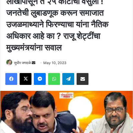
लाखांपासून ते २५ कोटींची वसुली !
जनतेची लुबाडणूक करून समाजात
उजळमाथ्याने फिरण्याचा यांना नैतिक
अधिकार आहे का ? राजू शेट्टींचा
मुख्यमंत्र्यांना सवाल
Send
सुधीर जगदाळे
May 10, 2023
an
Facebook
X
Messenger
WhatsApp
Telegram
Share via Email
email