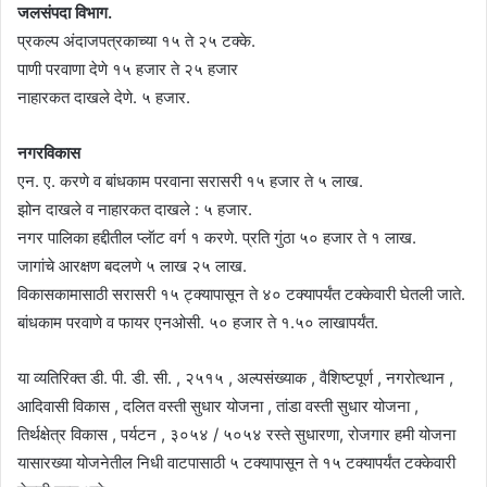
जलसंपदा विभाग.
प्रकल्प अंदाजपत्रकाच्या १५ ते २५ टक्के.
पाणी परवाणा देणे १५ हजार ते २५ हजार
नाहारकत दाखले देणे. ५ हजार.
नगरविकास
एन. ए. करणे व बांधकाम परवाना सरासरी १५ हजार ते ५ लाख.
झोन दाखले व नाहारकत दाखले : ५ हजार.
नगर पालिका हद्दीतील प्लॅाट वर्ग १ करणे. प्रति गुंठा ५० हजार ते १ लाख.
जागांचे आरक्षण बदलणे ५ लाख २५ लाख.
विकासकामासाठी सरासरी १५ ट्क्यापासून ते ४० टक्यापर्यंत टक्केवारी घेतली जाते.
बांधकाम परवाणे व फायर एनओसी. ५० हजार ते १.५० लाखापर्यंत.
या व्यतिरिक्त डी. पी. डी. सी. , २५१५ , अल्पसंख्याक , वैशिष्टपूर्ण , नगरोत्थान ,
आदिवासी विकास , दलित वस्ती सुधार योजना , तांडा वस्ती सुधार योजना ,
तिर्थक्षेत्र विकास , पर्यटन , ३०५४ / ५०५४ रस्ते सुधारणा, रोजगार हमी योजना
यासारख्या योजनेतील निधी वाटपासाठी ५ टक्यापासून ते १५ टक्यापर्यंत टक्केवारी