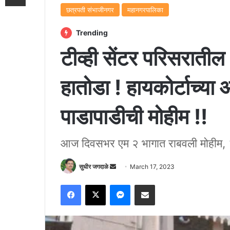
छत्रपती संभाजीनगर
महानगरपालिका
Trending
टीव्ही सेंटर परिसराती
हातोडा ! हायकोर्टाच्य
पाडापाडीची मोहीम !!
आज दिवसभर एम २ भागात राबवली मोहीम, ३
Send
सुधीर जगदाळे
March 17, 2023
an
Facebook
X
Messenger
Share via Email
email