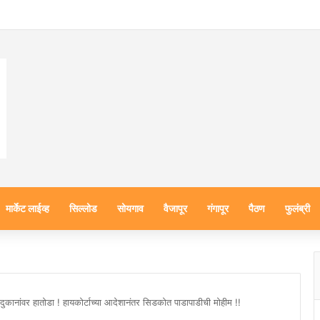
मार्केट लाईव्ह
सिल्लोड
सोयगाव
वैजापूर
गंगापूर
पैठण
फुलंब्री
दुकानांवर हातोडा ! हायकोर्टाच्या आदेशानंतर सिडकोत पाडापाडीची मोहीम !!