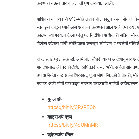
करण्यात येऊन चार वाजता ती पूर्ण करण्यात आली.
याशिवाय या पथकाने छोटे-मोठे लहान बोर्ड काढून रस्ता मोकळा 
स्वतःहून काढून घ्यावे असे आवाहन करण्यात आले आहे. एन ०९, ए
काढण्याच्या प्रयत्न केला परंतु पद निर्देशित अधिकारी सविता स
पोलीस स्टेशन यांनी संबंधिताला समजून सांगितले व प्रसंगी पोलिस
ही कारवाई प्रशासक डॉ. अभिजीत चौधरी यांच्या आदेशानुसार अतिर
मार्गदर्शनाखाली पद निर्देशित अधिकारी वसंत भोये, सविता सो
उप अभियंता बाळासाहेब शिरसाट, पूजा भोगे, सिडकोचे चौधरी, मोरे
मजहर अली यांनी कारवाईत सहभाग घेतल्याची माहिती अतिक्रमण वि
गुगल ॲप
https://bit.ly/3RaPEOb
व्हॉट्सॲप ग्रुप
https://bit.ly/4dUMnMR
व्हॉट्सॲप चॅनेल