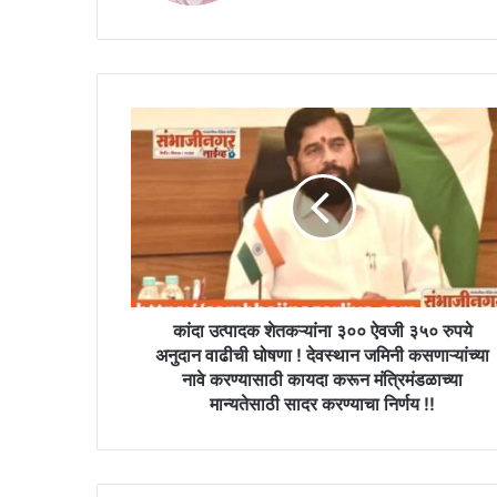
कांदा
उत्पादक
शेतकऱ्यांना
३००
ऐवजी
३५०
रुपये
अनुदान
वाढीची
घोषणा
कांदा उत्पादक शेतकऱ्यांना ३०० ऐवजी ३५० रुपये
!
अनुदान वाढीची घोषणा ! देवस्थान जमिनी कसणाऱ्यांच्या
देवस्थान
नावे करण्यासाठी कायदा करून मंत्रिमंडळाच्या
जमिनी
मान्यतेसाठी सादर करण्याचा निर्णय !!
कसणाऱ्यांच्या
नावे
करण्यासाठी
कायदा