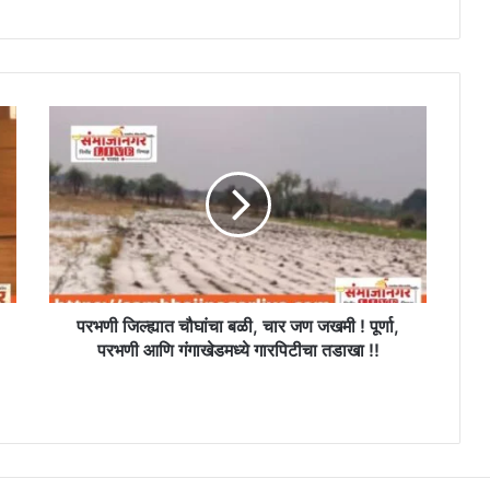
परभणी
जिल्ह्यात
चौघांचा
बळी,
चार
जण
जखमी
!
पूर्णा,
परभणी
परभणी जिल्ह्यात चौघांचा बळी, चार जण जखमी ! पूर्णा,
आणि
परभणी आणि गंगाखेडमध्ये गारपिटीचा तडाखा !!
गंगाखेडमध्ये
गारपिटीचा
तडाखा
!!