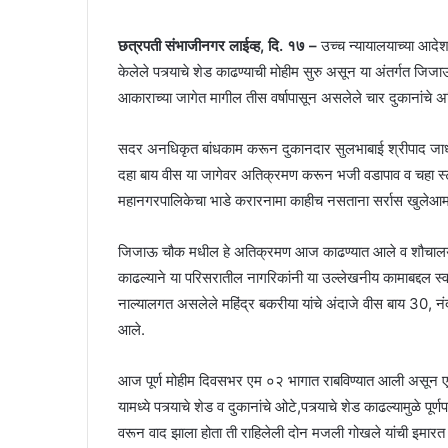
छत्रपती संभाजीनगर लाईव्ह, दि. १७ –
उच्च न्यायालयाच्या आदेशा
केलेले पत्र्याचे शेड काढण्याची मोहीम सुरु असून या अंतर्गत जि
आकाराच्या जागेत मागील तीस वर्षापासून असलेले चार दुकानांच
सदर अनधिकृत बांधकाम करून दुकानदार सुलभाबाई श्रीपाद जाधव 
दहा बाय वीस या जागेवर अतिक्रमण करून भजी वडापाव व चहा स्ट
महानगरपालिकेचा भाडे करारनामा काहीच नसताना सर्रास खुलेआम मा
जिजाऊ चौक मधील हे अतिक्रमण आज काढण्यात आले व शौचालय ज
काढल्याने या परिसरातील नागरिकांनी या उल्लेखनीय कामाबद्दल 
नाल्यालगत असलेले महिंद्र बकरीया यांचे अंदाजे वीस बाय 30, न
आले.
आज पूर्ण मोहीम दिवसभर एम ०२ भागात राबविण्यात आली असून ए
यामध्ये पत्र्याचे शेड व दुकानांचे ओटे,पत्र्याचे शेड काढल्यामुळे
वरून वाद झाला होता ती राहिलेली दोन मजली गोखले यांची इमारत 