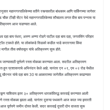
नुसार महानगरपालिकेच्या वतीने रस्त्यावरील बांधकाम आणि पार्किंगच्या जागेवर
जाऊ चौक टीव्ही सेंटर येथे महानगरपालिकेच्या शौचालय लगत वीस बाय पन्नास या
े अतिक्रमण आज पाडण्यात आले.
दहा बाय पंधरा, अरुण अण्णा रोडगे पाटील दहा बाय दहा, जगतसिंग परिहार
ॉल टाकले होते. या लोकांकडे सिडको कडील भाडे करारनामा किंवा
गील तीस वर्षापासून यांचे अतिक्रमण सुरू होते.
ाण्यासाठी पूर्णपणे रस्ता मोकळा करण्यात आला. सदरील अतिक्रमण
स्वतःहून प्रशासनाचे अभिनंदन केले आहे. यानंतर एन ०९, एम ०२ रोड येथील
ंदू खैरनार यांचे दहा बाय 30 या आकाराच्या जागेतील अतिक्रमण काढण्यात
कूण याशिवाय इतर ३० अतिक्रमण धारकांविरुद्ध कारवाई करण्यात आली
 पूर्णपणे रस्ता मोकळा झाला आहे. यानंतर दुसऱ्या पथकाने आज काल ज्या इमारती
आज पूर्णपणे जमीन दोस्त केली. सदर कारवाई दुपारी दोन वाजता सुरू