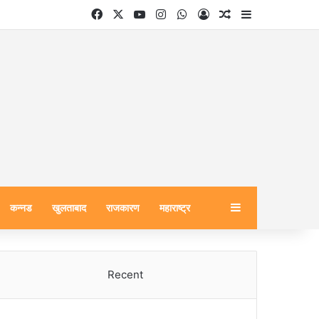
Facebook
X
YouTube
Instagram
WhatsApp
Log In
Random Article
Sidebar
Sidebar
कन्नड
खुलताबाद
राजकारण
महाराष्ट्र
Recent