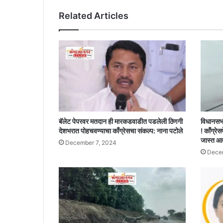
करून
Related Articles
मंत्रिमंडळाच्या
मान्यतेसाठी
सादर
करण्याचा
निर्णय
!!
बॅलेट पेपरवर मतदान ही मारकडवाडीत पडलेली ठिणगी
विधानसभ
देशभरात पोहचवण्याचा काँग्रेसचा संकल्प: नाना पटोले
! काँग्रेस
जास्त आ
December 7, 2024
Decem