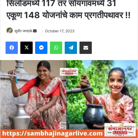
सिलोडमध्ये 117 तर सोयगावमध्ये 31
एकूण 148 योजनांचे काम प्रगतीपथावर !!
Send
सुधीर जगदाळे
October 17, 2023
an
Facebook
X
Messenger
WhatsApp
Telegram
Share via Email
email