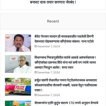
वसुली
तयार
बनावट दारू तयार करणारा जेरबंद !
करण्याचे
करणारा
निर्देश
जेरबंद
!!
!
Recent
बॅलेट पेपरवर मतदान ही मारकडवाडीत पडलेली ठिणगी
देशभरात पोहचवण्याचा काँग्रेसचा संकल्प: नाना पटोले
December 7, 2024
विधानसभा निवडणुकीतील मतांचे आकडे आश्चर्यकारक !
काँग्रेसपेक्षा एकनाथ शिंदे यांना मतं कमी पण त्यांचे जास्त
आमदार निवडून आलेत : शरद पवार
December 7, 2024
हर्सूल सावंगी रोडवरील नायरा पेट्रोलपंपाजवळ अपघातात
कोलठाणवाडीचा शेतकरी जखमी, धडक देवून गाडीचालक
पसार !
December 7, 2024
शेतकऱ्यांना प्रति कुटुंब सदस्य 170 रुपये अनुदान देण्याचे