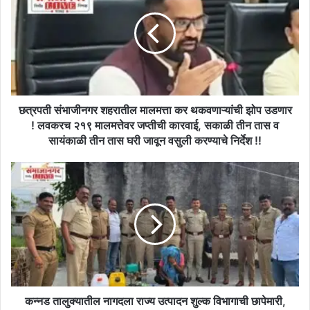
शहरातील
मालमत्ता
कर
थकवणाऱ्यांची
झोप
उडणार
!
लवकरच
छत्रपती संभाजीनगर शहरातील मालमत्ता कर थकवणाऱ्यांची झोप उडणार
२१९
! लवकरच २१९ मालमत्तेवर जप्तीची कारवाई, सकाळी तीन तास व
मालमत्तेवर
सायंकाळी तीन तास घरी जावून वसुली करण्याचे निर्देश !!
जप्तीची
कारवाई,
कन्नड
सकाळी
तालुक्यातील
तीन
नागदला
तास
राज्य
व
उत्पादन
सायंकाळी
शुल्क
तीन
विभागाची
तास
छापेमारी,
घरी
बनावट
जावून
दारू
कन्नड तालुक्यातील नागदला राज्य उत्पादन शुल्क विभागाची छापेमारी,