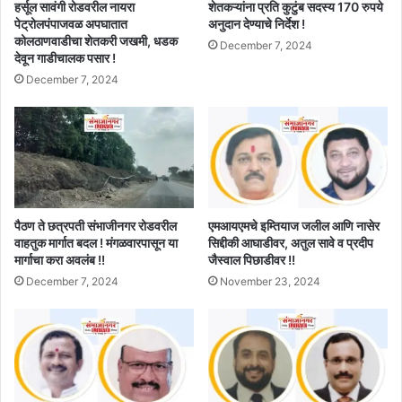
हर्सूल सावंगी रोडवरील नायरा
शेतकऱ्यांना प्रति कुटुंब सदस्य 170 रुपये
पेट्रोलपंपाजवळ अपघातात
अनुदान देण्याचे निर्देश !
कोलठाणवाडीचा शेतकरी जखमी, धडक
December 7, 2024
देवून गाडीचालक पसार !
December 7, 2024
पैठण ते छत्रपती संभाजीनगर रोडवरील
एमआयएमचे इम्तियाज जलील आणि नासेर
वाहतुक मार्गात बदल ! मंगळवारपासून या
सिद्दीकी आघाडीवर, अतुल सावे व प्रदीप
मार्गाचा करा अवलंब !!
जैस्वाल पिछाडीवर !!
December 7, 2024
November 23, 2024