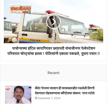
म्हणाले,
पाचोऱ्याच्या
साहेबांच्या
हॉटेल
वय
कारागिरावर
आणि
छत्रपती
प्रकृतीची
संभाजीनगर
काळजी
रेल्वेस्टेशन
घेऊन
परिसरात
येणाऱ्या
चोरट्यांचा
काळात
हल्ला
सर्वांनी
!
पाचोऱ्याच्या हॉटेल कारागिरावर छत्रपती संभाजीनगर रेल्वेस्टेशन
अधिक
पोलिसांनी
परिसरात चोरट्यांचा हल्ला ! पोलिसांनी एकाला पकडले, दुसरा पसार !!
जबाबदारी
एकाला
उचलावी
पकडले,
!
दुसरा
Recent
पसार
!!
बॅलेट पेपरवर मतदान ही मारकडवाडीत पडलेली ठिणगी
देशभरात पोहचवण्याचा काँग्रेसचा संकल्प: नाना पटोले
December 7, 2024