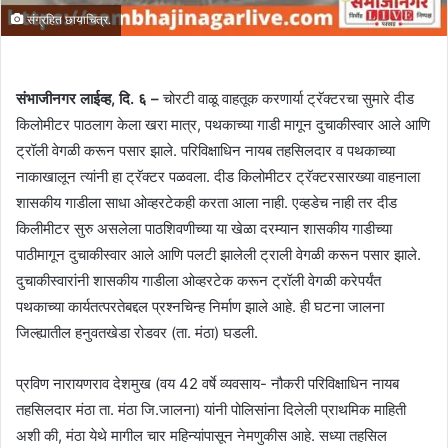
संग्रहित छायाचित्र.
संभाजीनगर लाईव्ह, दि. ६ –
चोरटी वाळू वाहतूक करणार्या ट्रॅक्टरचा सुमारे दीड
किलोमीटर पाठलाग केला खरा मात्र, पथकाच्या गाडी मागून दुचाकीस्वार आले आणि
ट्रॉली वेगळी करून पसार झाले. परिविक्षाधिन नायब तहसिलदार व पथकाच्या
नाकाखालून त्यांनी हा ट्रॅक्टर पळवला. दीड किलोमीटर ट्रॅक्टरसारख्या वाहनाला
शासकीय गाडीला साधा ओव्हरटेकही करता आला नाही. एव्हडेच नाही तर दीड
किलीमीटर सुरु असलेला पाठशिवणीच्या या खेळा दरम्यान शासकीय गाडीच्या
पाठीमागून दुचाकीस्वार आले आणि पलटी झालेली ट्राली वेगळी करून पसार झाले.
दुचाकीस्वारांनी शासकीय गाडीला ओव्हरटेक करून ट्रॉली वेगळी करेपर्यंत
पथकाच्या कार्यतत्परतेबद्दल प्रश्नचिन्ह निर्माण झाले आहे. ही घटना जालना
जिल्ह्यातील हनुवतखेडा रोडवर (ता. मंठा) घडली.
प्रविण नारायणराव देशमुख (वय 42 वर्षे व्यवसाय- नौकरी परिविक्षाधिन नायब
तहसिलदार मंठा ता. मंठा जि.जालना) यांनी पोलिसांना दिलेली प्राथमिक माहिती
अशी की, मंठा येथे मागील चार महिन्यांपासून नेमणुकीस आहे. सध्या तहसिल