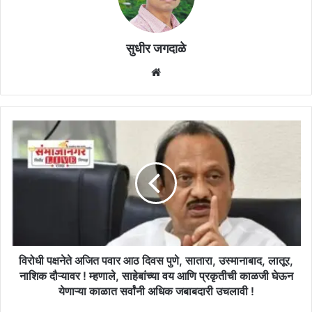
सुधीर जगदाळे
Website
विरोधी
पक्षनेते
अजित
पवार
आठ
दिवस
पुणे,
सातारा,
उस्मानाबाद,
लातूर,
विरोधी पक्षनेते अजित पवार आठ दिवस पुणे, सातारा, उस्मानाबाद, लातूर,
नाशिक
नाशिक दौऱ्यावर ! म्हणाले, साहेबांच्या वय आणि प्रकृतीची काळजी घेऊन
दौऱ्यावर
येणाऱ्या काळात सर्वांनी अधिक जबाबदारी उचलावी !
!