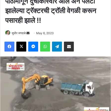
पाठीमागून दुचाकीस्वार आले अन पलटी
झालेल्या ट्रॅक्टरची ट्रॉली वेगळी करून
पसारही झाले !!
Send
सुधीर जगदाळे
May 6, 2023
an
Facebook
X
Messenger
WhatsApp
Telegram
Share via Email
email