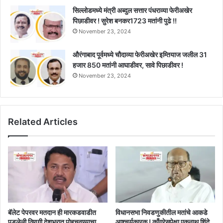
सिल्लोडमध्ये मंत्री अब्दुल सत्तार पंधराव्या फेरीअखेर
पिछाडीवर ! सुरेश बनकर1723 मतांनी पुढे !!
November 23, 2024
औरंगाबाद पूर्वमध्ये चौदाव्या फेरीअखेर इम्तियाज जलील 31
हजार 850 मतांनी आघाडीवर, सावे पिछाडीवर !
November 23, 2024
Related Articles
बॅलेट पेपरवर मतदान ही मारकडवाडीत
विधानसभा निवडणुकीतील मतांचे आकडे
पडलेली ठिणगी देशभरात पोहचवण्याचा
आश्चर्यकारक ! काँग्रेसपेक्षा एकनाथ शिंदे