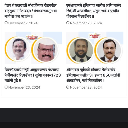
पैठण ते छत्रपती संभाजीनगर रोडवरील
एमआयएमचे इम्तियाज जलील आणि नासेर
वाहतुक मार्गात बदल ! मंगळवारपासून या
सिद्दीकी आघाडीवर, अतुल सावे व प्रदीप
मार्गाचा करा अवलंब !!
जैस्वाल पिछाडीवर !!
December 7, 2024
November 23, 2024
सिल्लोडमध्ये मंत्री अब्दुल सत्तार पंधराव्या
औरंगाबाद पूर्वमध्ये चौदाव्या फेरीअखेर
फेरीअखेर पिछाडीवर ! सुरेश बनकर1723
इम्तियाज जलील 31 हजार 850 मतांनी
मतांनी पुढे !!
आघाडीवर, सावे पिछाडीवर !
November 23, 2024
November 23, 2024