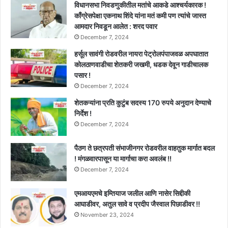
विधानसभा निवडणुकीतील मतांचे आकडे आश्चर्यकारक !
काँग्रेसपेक्षा एकनाथ शिंदे यांना मतं कमी पण त्यांचे जास्त
आमदार निवडून आलेत : शरद पवार
December 7, 2024
हर्सूल सावंगी रोडवरील नायरा पेट्रोलपंपाजवळ अपघातात
कोलठाणवाडीचा शेतकरी जखमी, धडक देवून गाडीचालक
पसार !
December 7, 2024
शेतकऱ्यांना प्रति कुटुंब सदस्य 170 रुपये अनुदान देण्याचे
निर्देश !
December 7, 2024
पैठण ते छत्रपती संभाजीनगर रोडवरील वाहतुक मार्गात बदल
! मंगळवारपासून या मार्गाचा करा अवलंब !!
December 7, 2024
एमआयएमचे इम्तियाज जलील आणि नासेर सिद्दीकी
आघाडीवर, अतुल सावे व प्रदीप जैस्वाल पिछाडीवर !!
November 23, 2024