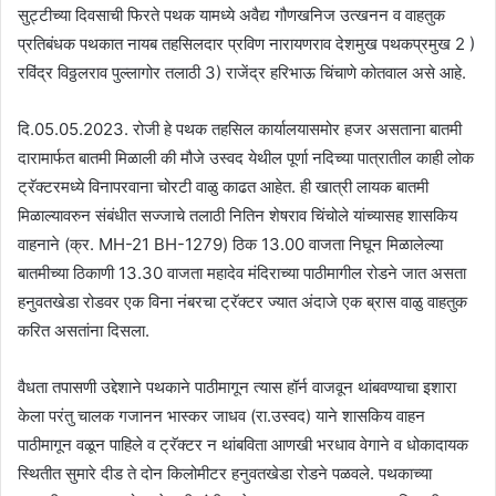
सुट्टीच्या दिवसाची फिरते पथक यामध्ये अवैद्य गौणखनिज उत्खनन व वाहतुक
प्रतिबंधक पथकात नायब तहसिलदार प्रविण नारायणराव देशमुख पथकप्रमुख 2 )
रविंद्र विठ्ठलराव पुल्लागोर तलाठी 3) राजेंद्र हरिभाऊ चिंचाणे कोतवाल असे आहे.
दि.05.05.2023. रोजी हे पथक तहसिल कार्यालयासमोर हजर असताना बातमी
दारामार्फत बातमी मिळाली की मौजे उस्वद येथील पूर्णा नदिच्या पात्रातील काही लोक
ट्रॅक्टरमध्ये विनापरवाना चोरटी वाळु काढत आहेत. ही खात्री लायक बातमी
मिळाल्यावरुन संबंधीत सज्जाचे तलाठी नितिन शेषराव चिंचोले यांच्यासह शासकिय
वाहनाने (क्र. MH-21 BH-1279) ठिक 13.00 वाजता निघून मिळालेल्या
बातमीच्या ठिकाणी 13.30 वाजता महादेव मंदिराच्या पाठीमागील रोडने जात असता
हनुवतखेडा रोडवर एक विना नंबरचा ट्रॅक्टर ज्यात अंदाजे एक ब्रास वाळु वाहतुक
करित असतांना दिसला.
वैधता तपासणी उद्देशाने पथकाने पाठीमागून त्यास हॉर्न वाजवून थांबवण्याचा इशारा
केला परंतु चालक गजानन भास्कर जाधव (रा.उस्वद) याने शासकिय वाहन
पाठीमागून वळून पाहिले व ट्रॅक्टर न थांबविता आणखी भरधाव वेगाने व धोकादायक
स्थितीत सुमारे दीड ते दोन किलोमीटर हनुवतखेडा रोडने पळवले. पथकाच्या