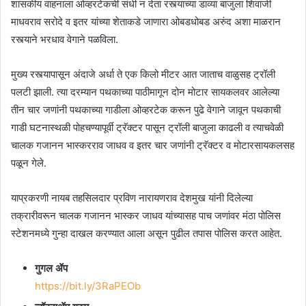
शासकीय वाहनाला ओव्हरटेकची संधी न देता रस्त्याच्या डाव्या बाजुला शिवाजी
माधवराव सरोदे व इतर यांच्या शेताकडे जाणारा ओबडधोबड अरुंद अशा माळरान
रस्त्याने भरधाव वेगाने पळविला.
मुख्य रस्त्यापासून अंदाजे अर्धा ते एक किलो मीटर आत जाताच वाळुसह ट्रॉली
पलटी झाली. त्या दरम्यान पथकाच्या पाठीमागून दोन मोटार सायकलवर आलेल्या
तीन चार जणांनी पथकाच्या गाडीला ओव्हरटेक करून पुढे वेगाने जावून पथकाची
गाडी घटनास्थळी पोहचण्यापूर्वी ट्रॅक्टर पासून ट्रॉली बाजुला काढली व त्याचवेळी
चालक गजानन भास्करराव जाधव व इतर चार जणांनी ट्रॅक्टर व मोटारसायकलसह
पळून गेले.
याप्रकरणी नायब तहसिलदार प्रविण नारायणराव देशमुख यांनी दिलेल्या
तक्रारीवरून चालक गजानन भास्कर जाधव यांच्यासह पाच जणांवर मंठा पोलिस
स्टेशनमध्ये गुन्हा दाखल करण्यात आला असून पुढील तपास पोलिस करत आहेत.
गुगल ॲप
https://bit.ly/3RaPEOb