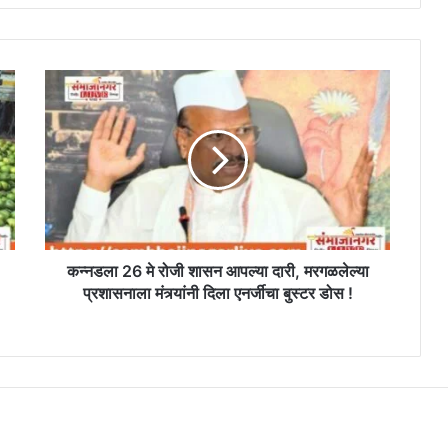
कन्नडला
26
मे
रोजी
शासन
आपल्या
दारी,
मरगळलेल्या
प्रशासनाला
मंत्र्यांनी
कन्नडला 26 मे रोजी शासन आपल्या दारी, मरगळलेल्या
दिला
प्रशासनाला मंत्र्यांनी दिला एनर्जीचा बुस्टर डोस !
एनर्जीचा
बुस्टर
डोस
!