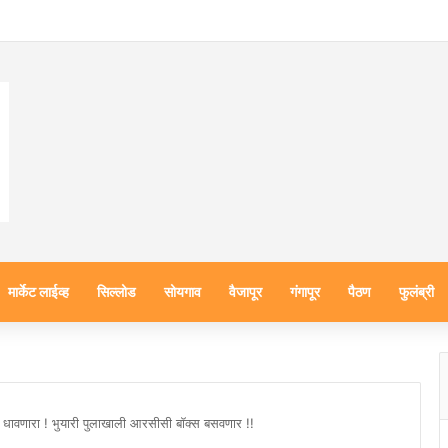
मार्केट लाईव्ह
सिल्लोड
सोयगाव
वैजापूर
गंगापूर
पैठण
फुलंब्री
ा धावणारा ! भुयारी पुलाखाली आरसीसी बॉक्स बसवणार !!