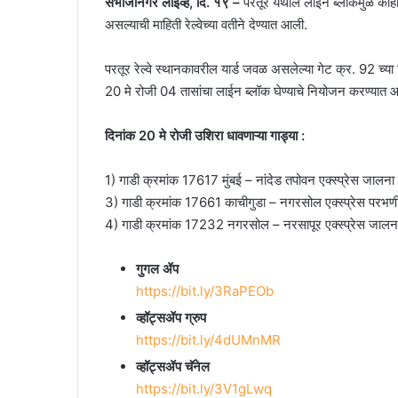
संभाजीनगर लाईव्ह, दि. १९ –
परतूर येथील लाईन ब्लॉकमुळे काही
असल्याची माहिती रेल्वेच्या वतीने देण्यात आली.
परतूर रेल्वे स्थानकावरील यार्ड जवळ असलेल्या गेट क्र. 92 च्या
20 मे रोजी 04 तासांचा लाईन ब्लॉक घेण्याचे नियोजन करण्यात आल
दिनांक 20 मे रोजी उशिरा धावणाऱ्या गाड्या :
1) गाडी क्रमांक 17617 मुंबई – नांदेड तपोवन एक्स्प्रेस जालना
3) गाडी क्रमांक 17661 काचीगुडा – नगरसोल एक्स्प्रेस परभणी त
4) गाडी क्रमांक 17232 नगरसोल – नरसापूर एक्स्प्रेस जालना 
गुगल ॲप
https://bit.ly/3RaPEOb
व्हॉट्सॲप ग्रुप
https://bit.ly/4dUMnMR
व्हॉट्सॲप चॅनेल
https://bit.ly/3V1gLwq