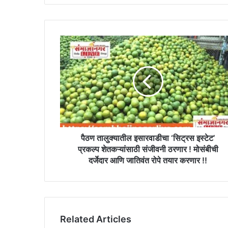
पैठण
तालुक्यातील
इसारवाडीचा
‘सिट्रस
इस्टेट’
प्रकल्प
शेतकऱ्यांसाठी
संजीवनी
ठरणार
!
पैठण तालुक्यातील इसारवाडीचा ‘सिट्रस इस्टेट’
मोसंबीची
प्रकल्प शेतकऱ्यांसाठी संजीवनी ठरणार ! मोसंबीची
दर्जेदार
दर्जेदार आणि जातिवंत रोपे तयार करणार !!
आणि
जातिवंत
रोपे
तयार
करणार
Related Articles
!!