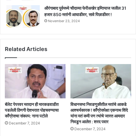
औरंगाबाद पूर्वमध्ये चौदाव्या फेरीअखेर इम्तियाज जलील 31
हजार 850 मतांनी आघाडीवर, सावे पिछाडीवर !
November 23, 2024
Related Articles
बॅलेट पेपरवर मतदान ही मारकडवाडीत
विधानसभा निवडणुकीतील मतांचे आकडे
पडलेली ठिणगी देशभरात पोहचवण्याचा
आश्चर्यकारक ! काँग्रेसपेक्षा एकनाथ शिंदे
काँग्रेसचा संकल्प: नाना पटोले
यांना मतं कमी पण त्यांचे जास्त आमदार
निवडून आलेत : शरद पवार
December 7, 2024
December 7, 2024