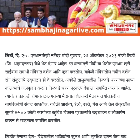
शिर्डी, दि. २५ :
प्रधानमंत्री नरेंद्र मोदी गुरुवार, २६ ऑक्टोबर २०२३ रोजी शिर्डी
(जि. अहमदनगर) येथे भेट देणार आहेत. प्रधानमंत्री मोदी या भेटीत प्रथम श्री
साईबाबा समाधी मंदिरात दर्शन आणि पूजा करतील. यावेळी मंदिरातील नवीन दर्शन
रांग संकुलाचे उद्घाटन ही ते करतील. अकोले तालुक्यातील निळवंडे धरणाच्या डाव्या
कालव्याचे जलपूजन करून निळवंडे धरण प्रकल्प देशाला समर्पित करणार आहेत.
त्यानंतर काकडी विमानतळालगतच्या मैदानात शेतकरी मेळाव्यात शेतकरी व
नागरिकांशी संवाद साधतील. यावेळी आरोग्य, रेल्वे, रस्ते, गॅस आणि तेल क्षेत्रातील
सुमारे ७५०० कोटी रुपयांच्या बहुविध विकास प्रकल्पांचे उद्घाटन व लोकार्पण
करून ते राष्ट्राला समर्पित करतील.
शिर्डीत येणाऱ्या देश- विदेशातील भाविकांना सुलभ आणि सुरक्षित दर्शन घेता यावे.