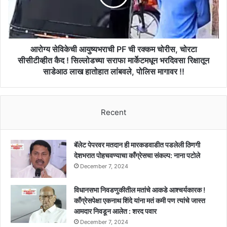
रक्कम
चोरीस,
चोरटा
सीसीटीव्हीत
कैद
आरोग्य सेविकेची आयुष्यभराची PF ची रक्कम चोरीस, चोरटा
!
सीसीटीव्हीत कैद ! सिल्लोडच्या सराफा मार्केटमधून भरदिवसा रिक्षातून
सिल्लोडच्या
साडेआठ लाख हातोहात लांबवले, पोलिस मागावर !!
सराफा
मार्केटमधून
भरदिवसा
रिक्षातून
Recent
साडेआठ
लाख
हातोहात
बॅलेट पेपरवर मतदान ही मारकडवाडीत पडलेली ठिणगी
लांबवले,
देशभरात पोहचवण्याचा काँग्रेसचा संकल्प: नाना पटोले
पोलिस
December 7, 2024
मागावर
!!
विधानसभा निवडणुकीतील मतांचे आकडे आश्चर्यकारक !
काँग्रेसपेक्षा एकनाथ शिंदे यांना मतं कमी पण त्यांचे जास्त
आमदार निवडून आलेत : शरद पवार
December 7, 2024