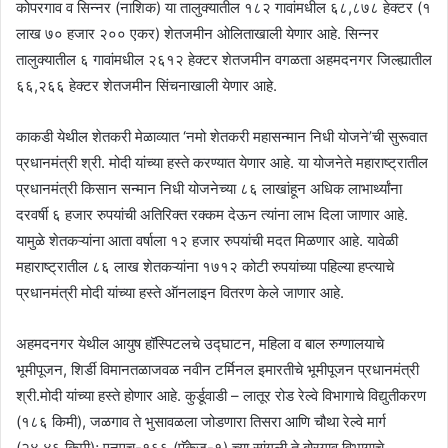
कोपरगाव व सिन्नर (नाशिक) या तालुक्यातील १८२ गावांमधील ६८,८७८ हेक्टर (१
लाख ७० हजार २०० एकर) शेतजमीन ओलिताखाली येणार आहे. सिन्नर
तालुक्यातील ६ गावांमधील २६१२ हेक्टर शेतजमीन वगळता अहमदनगर जिल्ह्यातील
६६,२६६ हेक्टर शेतजमीन सिंचनाखाली येणार आहे.
काकडी येथील शेतकरी मेळाव्यात ‘नमो शेतकरी महासन्मान निधी योजने’ची सुरूवात
प्रधानमंत्री श्री. मोदी यांच्या हस्ते करण्यात येणार आहे. या योजनेते महाराष्ट्रातील
प्रधानमंत्री किसान सन्मान निधी योजनेच्या ८६ लाखांहून अधिक लाभार्थ्यांना
दरवर्षी ६ हजार रुपयांची अतिरिक्त रक्कम देऊन त्यांना लाभ दिला जाणार आहे.
यामुळे शेतकऱ्यांना आता वर्षाला १२ हजार रुपयांची मदत मिळणार आहे. यावेळी
महाराष्ट्रातील ८६ लाख शेतकऱ्यांना १७१२ कोटी रुपयांच्या पहिल्या हप्त्याचे
प्रधानमंत्री मोदी यांच्या हस्ते ऑनलाइन वितरण केले जाणार आहे.
अहमदनगर येथील आयुष हॉस्पिटलचे उद्घाटन, महिला व बाल रुग्णालयाचे
भूमीपूजन, शिर्डी विमानतळाजवळ नवीन टर्मिनल इमारतीचे भूमीपूजन प्रधानमंत्री
श्री.मोदी यांच्या हस्ते होणार आहे. कुर्डूवाडी – लातूर रोड रेल्वे विभागाचे विद्युतीकरण
(१८६ किमी), जळगाव ते भुसावळला जोडणारा तिसरा आणि चौथा रेल्वे मार्ग
(२४.४६ किमी); एनएच-१६६ (पॅकेज-१) च्या सांगली ते बोरगाव विभागाचे