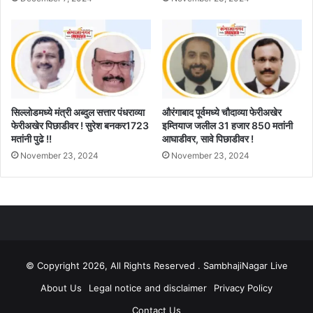
सिल्लोडमध्ये मंत्री अब्दुल सत्तार पंधराव्या
औरंगाबाद पूर्वमध्ये चौदाव्या फेरीअखेर
फेरीअखेर पिछाडीवर ! सुरेश बनकर1723
इम्तियाज जलील 31 हजार 850 मतांनी
मतांनी पुढे !!
आघाडीवर, सावे पिछाडीवर !
November 23, 2024
November 23, 2024
© Copyright 2026, All Rights Reserved . SambhajiNagar Live
About Us
Legal notice and disclaimer
Privacy Policy
Contact Us