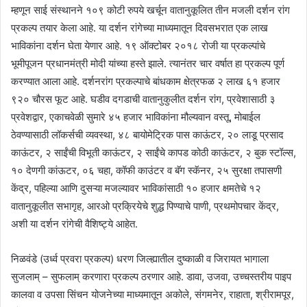
म्हणून साई संस्थानने १०९ कोटी रुपये खर्चून वातानुकूलित तीन मजली दर्शन रांग
प्रकल्प तयार केला आहे. या दर्शन रांगेच्या माध्यमातून दिवसभरात एक लाख
भाविकांना दर्शन घेता येणार आहे. १९ ऑक्टोबर २०१८ रोजी या प्रकल्पांचे
भूमीपूजन प्रधानमंत्री मोदी यांच्या हस्ते झाले. त्यानंतर चार वर्षात हा प्रकल्प पूर्ण
करण्यात आला आहे. दर्शनरांग प्रकल्पाचे बांधकाम क्षेत्रफळ २ लाख ६१ हजार
९२० चौरस फूट आहे. घडीव दगडाची वातानुकुलीत दर्शन रांग, प्रवेशासाठी ३
प्रवेशद्वार, एकाचवेळी सुमारे ४५ हजार भाविकांना मौल्यवान वस्तू, मोबाईल
ठेवण्यासाठी लॉकर्सची व्यवस्था, ४८ बायोमेट्रिक पास काऊंटर, २० लाडू प्रसाद
काऊंटर, २ साईंची विभूती काऊंटर, २ साईंचे कापड कोठी काऊंटर, २ बुक स्टॉल्स,
१० देणगी कांऊटर, ०६ चहा, कॉफी काउंटर व बॅग स्कॅनर, २५ सुरक्षा तपासणी
केंद्र, पहिल्या आणि दुसऱ्या मजल्यावर भाविकांसाठी १० हजार क्षमतेचे १२
वातानुकूलीत सभागृह, आरओ प्रक्रियेचे शुद्ध पिण्याचे पाणी, प्रथमोपचार केंद्र,
अशी या दर्शन रांगेची वैशिष्ट्ये आहेत.
निळवंडे (उर्ध्व प्रवरा प्रकल्प) धरण जिल्ह्यातील दुष्काळी व जिरायत भागाला
सुजलाम् – सुफलाम् करणारा प्रकल्प ठरणार आहे. डावा, उजवा, उच्चस्तरीय पाइप
कालवा व उपसा सिंचन योजनेच्या माध्यमातून अकोले, संगमनेर, राहाता, श्रीरामपूर,