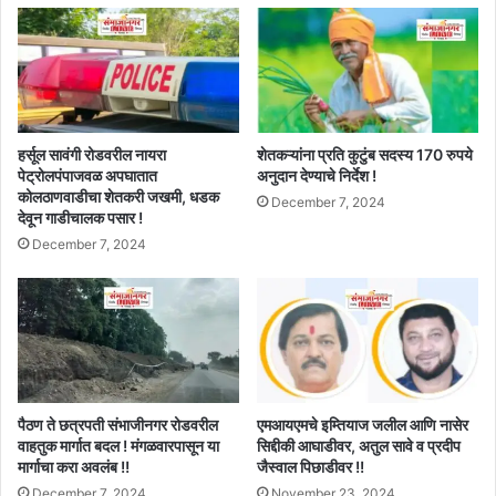
हर्सूल सावंगी रोडवरील नायरा
शेतकऱ्यांना प्रति कुटुंब सदस्य 170 रुपये
पेट्रोलपंपाजवळ अपघातात
अनुदान देण्याचे निर्देश !
कोलठाणवाडीचा शेतकरी जखमी, धडक
December 7, 2024
देवून गाडीचालक पसार !
December 7, 2024
पैठण ते छत्रपती संभाजीनगर रोडवरील
एमआयएमचे इम्तियाज जलील आणि नासेर
वाहतुक मार्गात बदल ! मंगळवारपासून या
सिद्दीकी आघाडीवर, अतुल सावे व प्रदीप
मार्गाचा करा अवलंब !!
जैस्वाल पिछाडीवर !!
December 7, 2024
November 23, 2024