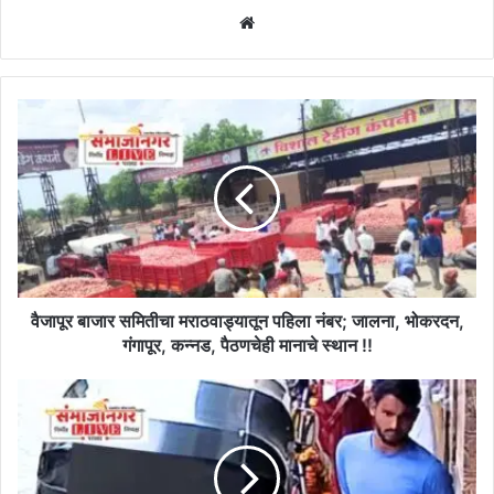
Website
वैजापूर
बाजार
समितीचा
मराठवाड्यातून
पहिला
नंबर;
जालना,
भोकरदन,
गंगापूर,
कन्नड,
वैजापूर बाजार समितीचा मराठवाड्यातून पहिला नंबर; जालना, भोकरदन,
पैठणचेही
गंगापूर, कन्नड, पैठणचेही मानाचे स्थान !!
मानाचे
स्थान
आरोग्य
!!
सेविकेची
आयुष्यभराची
PF
ची