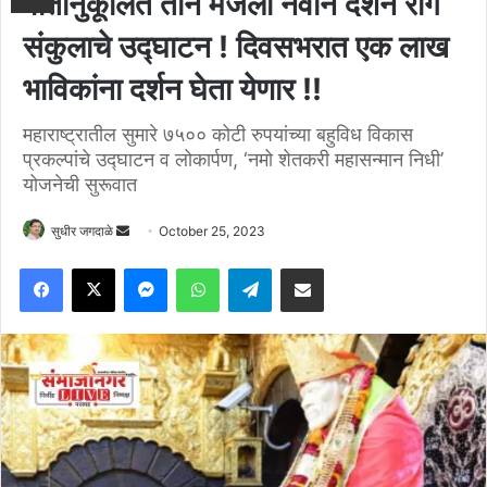
वातानुकूलित तीन मजली नवीन दर्शन रांग
संकुलाचे उद्घाटन ! दिवसभरात एक लाख
भाविकांना दर्शन घेता येणार !!
महाराष्ट्रातील सुमारे ७५०० कोटी रुपयांच्या बहुविध विकास
प्रकल्पांचे उद्घाटन व लोकार्पण, ‘नमो शेतकरी महासन्मान निधी’
योजनेची सुरूवात
Send
सुधीर जगदाळे
October 25, 2023
an
Facebook
X
Messenger
WhatsApp
Telegram
Share via Email
email