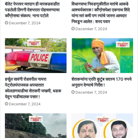
बॅलेट पेपरवर मतदान ही मारकडवाडीत
विधानसभा निवडणुकीतील मतांचे आकडे
पडलेली ठिणगी देशभरात पोहचवण्याचा
आश्चर्यकारक ! काँग्रेसपेक्षा एकनाथ शिंदे
काँग्रेसचा संकल्प: नाना पटोले
यांना मतं कमी पण त्यांचे जास्त आमदार
निवडून आलेत : शरद पवार
December 7, 2024
December 7, 2024
हर्सूल सावंगी रोडवरील नायरा
शेतकऱ्यांना प्रति कुटुंब सदस्य 170 रुपये
पेट्रोलपंपाजवळ अपघातात
अनुदान देण्याचे निर्देश !
कोलठाणवाडीचा शेतकरी जखमी, धडक
December 7, 2024
देवून गाडीचालक पसार !
December 7, 2024