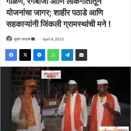
गौळण, रंगबाजी आणि लोकगीतांतून
योजनांचा जागर; शाहीर पठाडे आणि
सहकाऱ्यांनी जिंकली ग्रामस्थांची मने !
Send
सुधीर जगदाळे
April 4, 2023
an
Facebook
X
Messenger
WhatsApp
Telegram
Share via Email
email