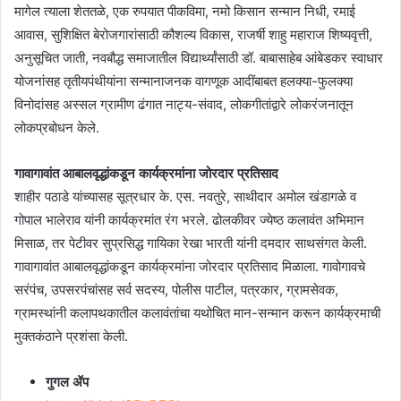
मागेल त्याला शेततळे, एक रुपयात पीकविमा, नमो किसान सन्मान निधी, रमाई
आवास, सुशिक्षित बेरोजगारांसाठी कौशल्य विकास, राजर्षी शाहु महाराज शिष्यवृत्ती,
अनुसूचित जाती, नवबौद्ध समाजातील विद्यार्थ्यांसाठी डॉ. बाबासाहेब आंबेडकर स्वाधार
योजनांसह तृतीयपंथीयांना सन्मानाजनक वागणूक आदींबाबत हलक्या-फुलक्या
विनोदांसह अस्सल ग्रामीण ढंगात नाट्य-संवाद, लोकगीतांद्वारे लोकरंजनातून
लोकप्रबोधन केले.
गावागावांत आबालवृद्धांकडून कार्यक्रमांना जोरदार प्रतिसाद
शाहीर पठाडे यांच्यासह सूत्रधार के. एस. नवतुरे, साथीदार अमोल खंडागळे व
गोपाल भालेराव यांनी कार्यक्रमांत रंग भरले. ढोलकीवर ज्येष्ठ कलावंत अभिमान
मिसाळ, तर पेटीवर सुप्रसिद्ध गायिका रेखा भारती यांनी दमदार साथसंगत केली.
गावागावांत आबालवृद्धांकडून कार्यक्रमांना जोरदार प्रतिसाद मिळाला. गावोगावचे
सरंपंच, उपसरपंचांसह सर्व सदस्य, पोलीस पाटील, पत्रकार, ग्रामसेवक,
ग्रामस्थांनी कलापथकातील कलावंतांचा यथोचित मान-सन्मान करून कार्यक्रमाची
मुक्तकंठाने प्रशंसा केली.
गुगल ॲप