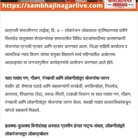
छत्रपती संभाजीनगर लाईव्ह, दि. ४ – लोकरंजन लोककला प्रतिष्ठानच्या वतीने
सिल्लोड तालुक्यात शेतकऱ्यांसह समाजातील विविध घटकांसाठीच्या कल्याणकारी
योजनांचा प्रभावी प्रचार आणि प्रसार करण्यात आला. जिल्हा माहिती कार्यालय व
सामाजिक न्याय विभाग यांच्या संयुक्त विद्यमाने मार्च महिन्यातील अखेरच्या
आठवड्यात या जनजागृतीपर कार्यक्रमांचे आयोजन करण्यात आले होते.
सात गावांत गण, गौळण, रंगबाजी आणि लोकगीतांतून योजनांचा जागर
शाहीर डॉ. शेषराव पठाडे आणि सहकाऱ्यांनी वरखेडी, बनकिन्होळा, निल्लोड,
कायगाव, पिंपळगाव (पेठ), वरूड-पिंपरी, टाकळी जिवरग या सात गावांत गण, गौळण,
रंगबाजी आणि लोकगीतांतून योजनांचा जागर केला. सातही गावांत कलारसिकांकडून
चांगले सहकार्य मिळाले.
हलक्या-फुलक्या विनोदांसह अस्सल ग्रामीण ढंगात नाट्य-संवाद, लोकगीतांद्वारे
लोकरंजनातून लोकप्रबोधन