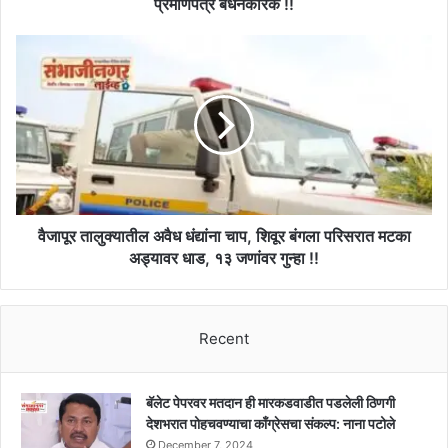
प्रमाणपत्र बंधनकारक !!
!
फी
वैजापूर
माफीचा
तालुक्यातील
लाभ
अवैध
घेण्यासाठी
धंद्यांना
जात
चाप,
वैधता
शिवूर
प्रमाणपत्र
बंगला
बंधनकारक
परिसरात
!!
मटका
अड्यावर
वैजापूर तालुक्यातील अवैध धंद्यांना चाप, शिवूर बंगला परिसरात मटका
धाड,
अड्यावर धाड, १३ जणांवर गुन्हा !!
१३
जणांवर
गुन्हा
Recent
!!
बॅलेट पेपरवर मतदान ही मारकडवाडीत पडलेली ठिणगी
देशभरात पोहचवण्याचा काँग्रेसचा संकल्प: नाना पटोले
December 7, 2024