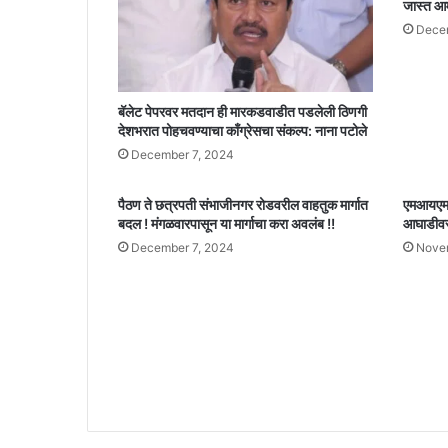
जास्त आ
Decem
बॅलेट पेपरवर मतदान ही मारकडवाडीत पडलेली ठिणगी
देशभरात पोहचवण्याचा काँग्रेसचा संकल्प: नाना पटोले
December 7, 2024
पैठण ते छत्रपती संभाजीनगर रोडवरील वाहतुक मार्गात
एमआयएमचे
बदल ! मंगळवारपासून या मार्गाचा करा अवलंब !!
आघाडीवर,
December 7, 2024
Nove