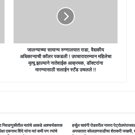
रुग्णालयात
राडा,
वैद्यकीय
अधिकाऱ्याची
कॉलर
पकडली
!
उपचारादरम्यान
जालन्याच्या सामान्य रुग्णालयात राडा, वैद्यकीय
महिलेचा
अधिकाऱ्याची कॉलर पकडली ! उपचारादरम्यान महिलेचा
मृत्यू
मृत्यू झाल्याने नातेवाईक आक्रमक, डॉक्टरांना
झाल्याने
मारण्यासाठी सलाईन स्टॅंड उचलले !!
नातेवाईक
आक्रमक,
डॉक्टरांना
मारण्यासाठी
सलाईन
स्टॅंड
उचलले
!!
ा निवडणुकीतील मतांचे आकडे आश्चर्यकारक
हर्सूल सावंगी रोडवरील नायरा पेट्रोलपंपाजव
पेक्षा एकनाथ शिंदे यांना मतं कमी पण त्यांचे
अपघातात कोलठाणवाडीचा शेतकरी जखमी,