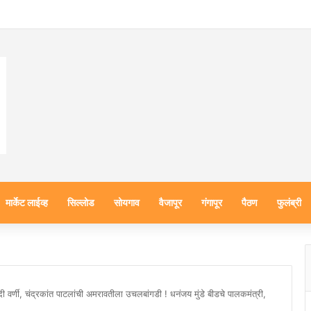
मार्केट लाईव्ह
सिल्लोड
सोयगाव
वैजापूर
गंगापूर
पैठण
फुलंब्री
पदी वर्णी, चंद्रकांत पाटलांची अमरावतीला उचलबांगडी ! धनंजय मुंडे बीडचे पालकमंत्री,