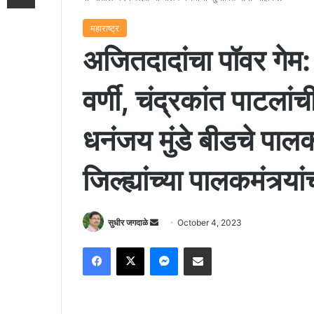
महाराष्ट्र
अजितदादांचा पॉवर गेम: 
वर्णी, चंद्रकांत पाटला
धनंजय मुंडे बीडचे पालक
जिल्ह्यांच्या पालकमंत्र्
Send
सुधीर जगदाळे
October 4, 2023
an
Facebook
X
Messenger
Share via Email
email