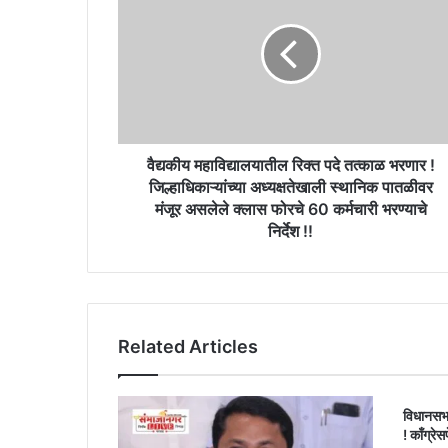
रिक्त
पदे
तत्काळ
भरणार
!
जिल्हाधिकाऱ्यांच्या
अध्यक्षतेखाली
स्थानिक
वैद्यकीय महाविद्यालयातील रिक्त पदे तत्काळ भरणार !
पातळीवर
जिल्हाधिकाऱ्यांच्या अध्यक्षतेखाली स्थानिक पातळीवर
मंजूर
मंजूर असलेले क्लास फोरचे 60 कर्मचारी भरण्याचे
असलेले
निर्देश !!
क्लास
फोरचे
60
कर्मचारी
भरण्याचे
Related Articles
निर्देश
!!
विधानसभ
! काँग्रेस