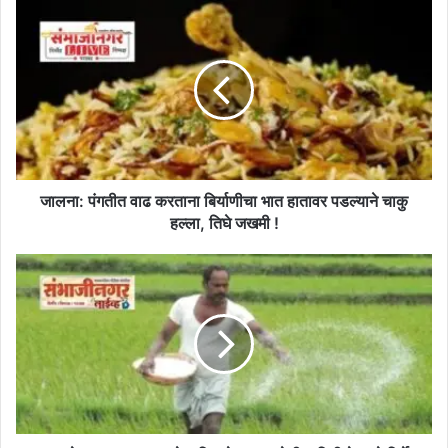
जालना:
पंगतीत
वाढ
करताना
बिर्याणीचा
भात
हातावर
पडल्याने
चाकु
हल्ला,
जालना: पंगतीत वाढ करताना बिर्याणीचा भात हातावर पडल्याने चाकु
तिघे
हल्ला, तिघे जखमी !
जखमी
!
ग्रामसभेच्या
माध्यमातून
खते
व
बियाणे
उपलब्धतेची
माहिती
देण्याचे
निर्देश