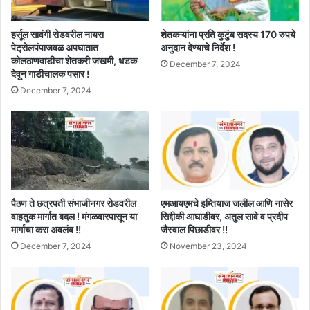
हर्सूल सावंगी रोडवरील नायरा
शेतकऱ्यांना प्रति कुटुंब सदस्य 170 रुपये
पेट्रोलपंपाजवळ अपघातात
अनुदान देण्याचे निर्देश !
कोलठाणवाडीचा शेतकरी जखमी, धडक
December 7, 2024
देवून गाडीचालक पसार !
December 7, 2024
पैठण ते छत्रपती संभाजीनगर रोडवरील
एमआयएमचे इम्तियाज जलील आणि नासेर
वाहतुक मार्गात बदल ! मंगळवारपासून या
सिद्दीकी आघाडीवर, अतुल सावे व प्रदीप
मार्गाचा करा अवलंब !!
जैस्वाल पिछाडीवर !!
December 7, 2024
November 23, 2024