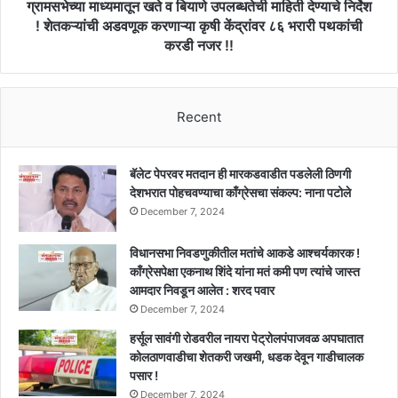
!
ग्रामसभेच्या माध्यमातून खते व बियाणे उपलब्धतेची माहिती देण्याचे निर्देश
शेतकऱ्यांची
! शेतकऱ्यांची अडवणूक करणाऱ्या कृषी केंद्रांवर ८६ भरारी पथकांची
अडवणूक
करडी नजर !!
करणाऱ्या
कृषी
केंद्रांवर
८६
Recent
भरारी
पथकांची
करडी
बॅलेट पेपरवर मतदान ही मारकडवाडीत पडलेली ठिणगी
नजर
देशभरात पोहचवण्याचा काँग्रेसचा संकल्प: नाना पटोले
!!
December 7, 2024
विधानसभा निवडणुकीतील मतांचे आकडे आश्चर्यकारक !
काँग्रेसपेक्षा एकनाथ शिंदे यांना मतं कमी पण त्यांचे जास्त
आमदार निवडून आलेत : शरद पवार
December 7, 2024
हर्सूल सावंगी रोडवरील नायरा पेट्रोलपंपाजवळ अपघातात
कोलठाणवाडीचा शेतकरी जखमी, धडक देवून गाडीचालक
पसार !
December 7, 2024