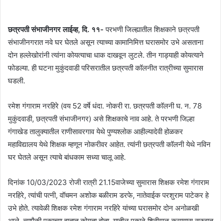
छत्रपती संभाजीनगर लाईव्ह, दि. ११-
परभणी जिल्ह्यातील शिक्षकाने छत्रपती
संभाजीनगरात नवे घर घेतले असून त्याच्या कामानिमित्त घरासमोर उभे असताना
दोन हल्लेखोरांनी त्यांना कोयत्याचा धाक दाखवून लुटले. तीन गाड्याही कोयत्याने
फोडल्या. ही घटना मुकुंदवाडी परिसरातील छत्रपती कॉलनीत रात्रीच्या सुमारास
घडली.
रमेश गंगाराम नरहिरे (वय 52 वर्षे धंदा. नोकरी रा. छत्रपती कॉलनी घ. न. 78
मुकुंदवाडी, छत्रपती संभाजीनगर) असे शिक्षकाचे नाव आहे. ते परभणी जिल्हा
गंगाखेड तालुक्यातील राणीसावरगाव येथे पुण्यश्लोक आहील्यादेवी होळकर
महाविद्यालय येथे शिक्षक म्हणून नोकरीवर आहेत. त्यांनी छत्रपती कॉलनी येथे नविन
घर घेतले असून त्याचे बांधकाम सध्या चालू आहे.
दिनांक 10/03/2023 रोजी रात्री 21.15वाजेच्या सुमारास शिक्षक रमेश गंगाराम
नरहिरे, त्यांची पत्नी, वॉचमन अशोक बळीराम डरफे, नातेवाईक परशुराम पाटेकर हे
उभे होते. त्यावेळी शिक्षक रमेश गंगाराम नरहिरे यांच्या घरासमोर दोन अनोळखी
आले. त्यापैकी एकाच्या हातात कोयता होता. यातील एकाने शिवीगाळ करण्यास सुरुवात