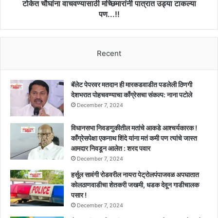
चौघांना
टोकेत चौघांना वाचवण्यासाठी मच्छिमारांनी पात्रात उड्या टाकल्या
वाचवण्यासाठी
पण...!!
मच्छिमारांनी
पात्रात
उड्या
टाकल्या
Recent
पण...!!
बॅलेट पेपरवर मतदान ही मारकडवाडीत पडलेली ठिणगी
देशभरात पोहचवण्याचा काँग्रेसचा संकल्प: नाना पटोले
December 7, 2024
विधानसभा निवडणुकीतील मतांचे आकडे आश्चर्यकारक !
काँग्रेसपेक्षा एकनाथ शिंदे यांना मतं कमी पण त्यांचे जास्त
आमदार निवडून आलेत : शरद पवार
December 7, 2024
हर्सूल सावंगी रोडवरील नायरा पेट्रोलपंपाजवळ अपघातात
कोलठाणवाडीचा शेतकरी जखमी, धडक देवून गाडीचालक
पसार !
December 7, 2024