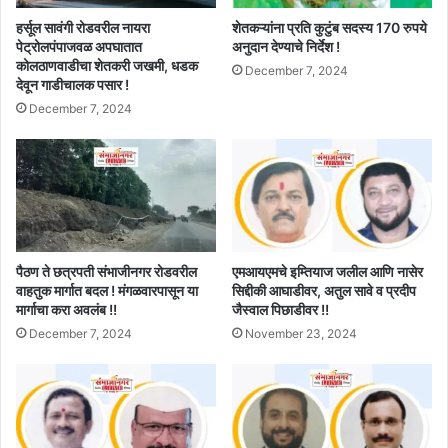
हर्सूल सावंगी रोडवरील नायरा
शेतकऱ्यांना प्रति कुटुंब सदस्य 170 रुपये
पेट्रोलपंपाजवळ अपघातात
अनुदान देण्याचे निर्देश !
कोलठाणवाडीचा शेतकरी जखमी, धडक
December 7, 2024
देवून गाडीचालक पसार !
December 7, 2024
पैठण ते छत्रपती संभाजीनगर रोडवरील
एमआयएमचे इम्तियाज जलील आणि नासेर
वाहतुक मार्गात बदल ! मंगळवारपासून या
सिद्दीकी आघाडीवर, अतुल सावे व प्रदीप
मार्गाचा करा अवलंब !!
जैस्वाल पिछाडीवर !!
December 7, 2024
November 23, 2024