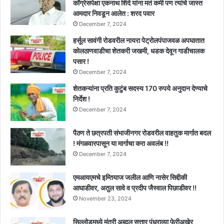
काँग्रेसपेक्षा एकनाथ शिंदे यांना मतं कमी पण त्यांचे जास्त
आमदार निवडून आलेत : शरद पवार
December 7, 2024
हर्सूल सावंगी रोडवरील नायरा पेट्रोलपंपाजवळ अपघातात
कोलठाणवाडीचा शेतकरी जखमी, धडक देवून गाडीचालक
पसार !
December 7, 2024
शेतकऱ्यांना प्रति कुटुंब सदस्य 170 रुपये अनुदान देण्याचे
निर्देश !
December 7, 2024
पैठण ते छत्रपती संभाजीनगर रोडवरील वाहतुक मार्गात बदल
! मंगळवारपासून या मार्गाचा करा अवलंब !!
December 7, 2024
एमआयएमचे इम्तियाज जलील आणि नासेर सिद्दीकी
आघाडीवर, अतुल सावे व प्रदीप जैस्वाल पिछाडीवर !!
November 23, 2024
सिल्लोडमध्ये मंत्री अब्दुल सत्तार पंधराव्या फेरीअखेर