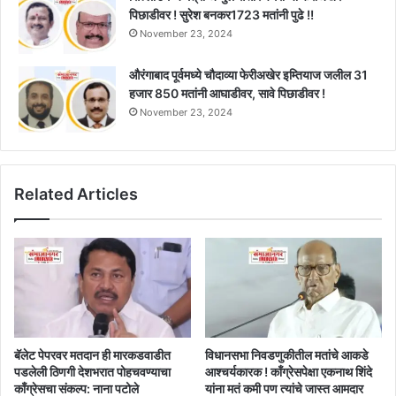
पिछाडीवर ! सुरेश बनकर1723 मतांनी पुढे !!
November 23, 2024
औरंगाबाद पूर्वमध्ये चौदाव्या फेरीअखेर इम्तियाज जलील 31
हजार 850 मतांनी आघाडीवर, सावे पिछाडीवर !
November 23, 2024
Related Articles
बॅलेट पेपरवर मतदान ही मारकडवाडीत
विधानसभा निवडणुकीतील मतांचे आकडे
पडलेली ठिणगी देशभरात पोहचवण्याचा
आश्चर्यकारक ! काँग्रेसपेक्षा एकनाथ शिंदे
काँग्रेसचा संकल्प: नाना पटोले
यांना मतं कमी पण त्यांचे जास्त आमदार