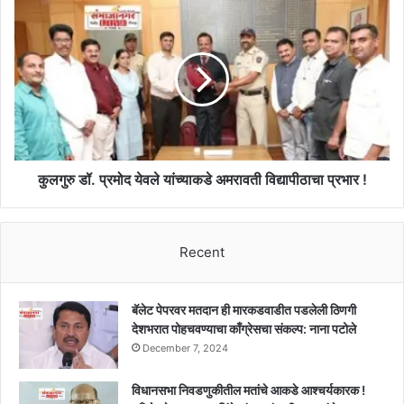
कार्यवाहीबाबत
कुलगुरु
आढावा
डॉ.
!!
प्रमोद
येवले
यांच्याकडे
अमरावती
विद्यापीठाचा
प्रभार
!
कुलगुरु डॉ. प्रमोद येवले यांच्याकडे अमरावती विद्यापीठाचा प्रभार !
Recent
बॅलेट पेपरवर मतदान ही मारकडवाडीत पडलेली ठिणगी
देशभरात पोहचवण्याचा काँग्रेसचा संकल्प: नाना पटोले
December 7, 2024
विधानसभा निवडणुकीतील मतांचे आकडे आश्चर्यकारक !