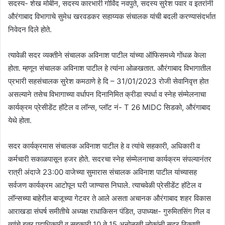
सदस्य- शेख मोबीन, सदस्य कारभारी गोविंद नवपुते, सदस्य सुरेश पवार व इतरांनी
औरंगाबाद विभागाचे सुमेध खरवडकर सहाय्यक संचालक यांची बदली करण्यासंदर्भात
निवेदन दिले होते.
त्यावेळी सदर व्यक्तीने संचालक अविनाश पाटील यांच्या ऑफिसमध्ये गोंधळ केला
होता. म्हणून संचालक अविनाश पाटील हे त्यांना ओळखतात. औरंगाबाद विभागातील
प्रभारी सहसंचालक सुरेश कमठाणे हे दि – 31/01/2023 रोजी सेवानिवृत्त होत
असल्याने तसेच विभागाच्या वर्धापन दिनानिमित क्रीडा स्पर्धा व स्नेह संम्मेलनाचा
कार्यक्रम प्रेसीडेंट हॉटेल व लॉन्स, प्लॉट नं- T 26 MIDC सिडको, औरंगाबाद
येथे होता.
सदर कार्यक्रमास संचालक अविनाश पाटील हे व त्यांचे सहकारी, अधिकारी व
कर्मचारी सकाळपासून हजर होते. सदरचा स्नेह संम्मेलनाचा कार्यक्रम संपल्यानंतर
रात्री अंदाजे 23:00 वाजेच्या सुमारास संचालक अविनाश पाटील यांच्यासह
सर्वजण कार्यक्रम आटोपून घरी जाण्यास निघाले. त्याचवेळी प्रेसीडेंट हॉटेल व
लॉन्सच्या बाहेरील बाजूच्या गेटवर ते आले असता अचानक औरंगाबाद शहर विकास
आराखडा संघर्ष समीतीचे अध्यक्ष राधाकिसन पंडित, उपाध्यक्ष- गुरुमितसिंग गिल व
त्यांचे इतर पदाधिकारी व सहकारी 10 ते 15 अनोळखी लोकांनी सदर ठिकाणी