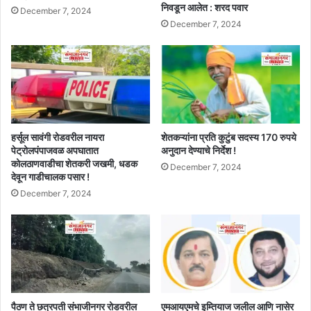
निवडून आलेत : शरद पवार
December 7, 2024
December 7, 2024
हर्सूल सावंगी रोडवरील नायरा
शेतकऱ्यांना प्रति कुटुंब सदस्य 170 रुपये
पेट्रोलपंपाजवळ अपघातात
अनुदान देण्याचे निर्देश !
कोलठाणवाडीचा शेतकरी जखमी, धडक
December 7, 2024
देवून गाडीचालक पसार !
December 7, 2024
पैठण ते छत्रपती संभाजीनगर रोडवरील
एमआयएमचे इम्तियाज जलील आणि नासेर