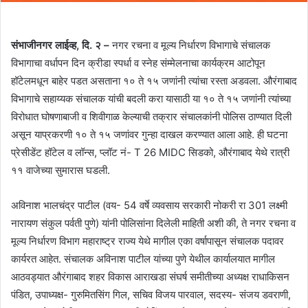
संभाजीनगर लाईव्ह, दि. २ –
नगर रचना व मूल्य निर्धारण विभागाचे संचालक
विभागाचा वर्धापन दिन क्रीडा स्पर्धा व स्नेह संम्मेलनाचा कार्यक्रम आटोपून
हॉटेलमधून बाहेर पडत असताना १० ते १५ जणांनी त्यांचा रस्ता अडवला. औरंगाबाद
विभागाचे सहाय्यक संचालक यांची बदली करा यासाठी या १० ते १५ जणांनी त्यांच्या
विरोधात घोषणाबाजी व शिवीगाळ केल्याची तक्रार संचालकांनी पोलिस ठाण्यात दिली
असून याप्रकरणी १० ते १५ जणांवर गुन्हा दाखल करण्यात आला आहे. ही घटना
प्रेसीडेंट हॉटेल व लॉन्स, प्लॉट नं- T 26 MIDC सिडको, औरंगाबाद येथे रात्री
११ वाजेच्या सुमारास घडली.
अविनाश भालचंद्र पाटील (वय- 54 वर्षे व्यवसाय सरकारी नोकरी रा 301 लक्ष्मी
नारायण संकुल पर्वती पुणे) यांनी पोलिसांना दिलेली माहिती अशी की, ते नगर रचना व
मूल्य निर्धारण विभाग महाराष्ट्र राज्य येथे मागील एका वर्षापासून संचालक पदावर
कार्यरत आहेत. संचालक अविनाश पाटील यांच्या पुणे येथील कार्यालयात मागील
आठवड्यात औरंगाबाद शहर विकास आराखडा संघर्ष समीतीच्या अध्यक्ष राधाकिसन
पंडित, उपाध्यक्ष- गुरुमितसिंग गिल, सचिव विजय पारवाल, सदस्य- संजय डवराणी,