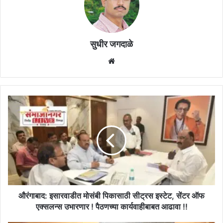
सुधीर जगदाळे
Website
औरंगाबाद:
इसारवाडीत
मोसंबी
पिकासाठी
सीट्रस
इस्टेट,
सेंटर
ऑफ
एक्सलन्स
उभारणार
औरंगाबाद: इसारवाडीत मोसंबी पिकासाठी सीट्रस इस्टेट, सेंटर ऑफ
!
एक्सलन्स उभारणार ! पैठणच्या कार्यवाहीबाबत आढावा !!
पैठणच्या