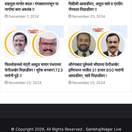
वाहतुक मार्गात बदल ! मंगळवारपासून या
सिद्दीकी आघाडीवर, अतुल सावे व प्रदीप
मार्गाचा करा अवलंब !!
जैस्वाल पिछाडीवर !!
December 7, 2024
November 23, 2024
सिल्लोडमध्ये मंत्री अब्दुल सत्तार पंधराव्या
औरंगाबाद पूर्वमध्ये चौदाव्या फेरीअखेर
फेरीअखेर पिछाडीवर ! सुरेश बनकर1723
इम्तियाज जलील 31 हजार 850 मतांनी
मतांनी पुढे !!
आघाडीवर, सावे पिछाडीवर !
November 23, 2024
November 23, 2024
© Copyright 2026, All Rights Reserved . SambhajiNagar Live