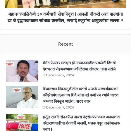
अशा
पाल्यांना
द्या
महानगरपालिकेचे ३० कर्मचारी सेवानिवृत्त ! आपली नौकरी अशा पाल्यांना
जे
द्या जे वृद्धापकाळात सांभाळ करतील, सफाई मजुरांना आयुक्तांचा सल्ला !!
वृद्धापकाळात
सांभाळ
करतील,
Recent
सफाई
मजुरांना
आयुक्तांचा
सल्ला
बॅलेट पेपरवर मतदान ही मारकडवाडीत पडलेली ठिणगी
!!
देशभरात पोहचवण्याचा काँग्रेसचा संकल्प: नाना पटोले
December 7, 2024
विधानसभा निवडणुकीतील मतांचे आकडे आश्चर्यकारक !
काँग्रेसपेक्षा एकनाथ शिंदे यांना मतं कमी पण त्यांचे जास्त
आमदार निवडून आलेत : शरद पवार
December 7, 2024
हर्सूल सावंगी रोडवरील नायरा पेट्रोलपंपाजवळ अपघातात
कोलठाणवाडीचा शेतकरी जखमी, धडक देवून गाडीचालक
पसार !