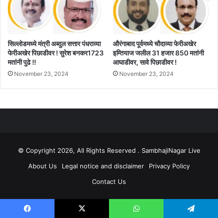
सिल्लोडमध्ये मंत्री अब्दुल सत्तार पंधराव्या
औरंगाबाद पूर्वमध्ये चौदाव्या फेरीअखेर
फेरीअखेर पिछाडीवर ! सुरेश बनकर1723
इम्तियाज जलील 31 हजार 850 मतांनी
मतांनी पुढे !!
आघाडीवर, सावे पिछाडीवर !
November 23, 2024
November 23, 2024
© Copyright 2026, All Rights Reserved . SambhajiNagar Live
About Us
Legal notice and disclaimer
Privacy Policy
Contact Us