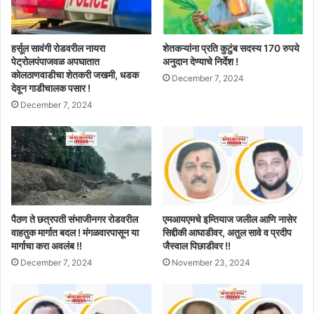
हर्सूल सावंगी रोडवरील नायरा
शेतकऱ्यांना प्रति कुटुंब सदस्य 170 रुपये
पेट्रोलपंपाजवळ अपघातात
अनुदान देण्याचे निर्देश !
कोलठाणवाडीचा शेतकरी जखमी, धडक
December 7, 2024
देवून गाडीचालक पसार !
December 7, 2024
पैठण ते छत्रपती संभाजीनगर रोडवरील
एमआयएमचे इम्तियाज जलील आणि नासेर
वाहतुक मार्गात बदल ! मंगळवारपासून या
सिद्दीकी आघाडीवर, अतुल सावे व प्रदीप
मार्गाचा करा अवलंब !!
जैस्वाल पिछाडीवर !!
December 7, 2024
November 23, 2024