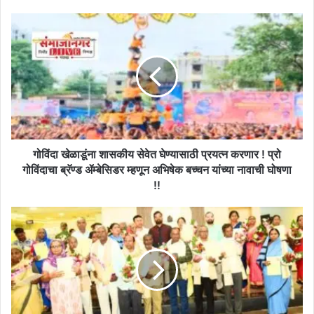
गोविंदा
खेळाडूंना
शासकीय
सेवेत
घेण्यासाठी
प्रयत्न
करणार
!
प्रो
गोविंदाचा
गोविंदा खेळाडूंना शासकीय सेवेत घेण्यासाठी प्रयत्न करणार ! प्रो
ब्रॅण्ड
गोविंदाचा ब्रॅण्ड ॲम्बेसिडर म्हणून अभिषेक बच्चन यांच्या नावाची घोषणा
ॲम्बेसिडर
!!
म्हणून
अभिषेक
महानगरपालिकेचे
बच्चन
३०
यांच्या
कर्मचारी
नावाची
सेवानिवृत्त
घोषणा
!
!!
आपली
नौकरी