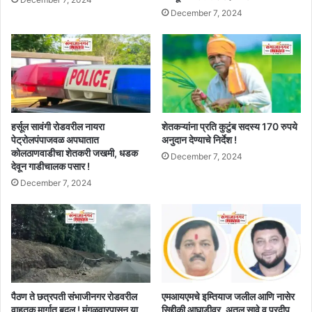
December 7, 2024
हर्सूल सावंगी रोडवरील नायरा
शेतकऱ्यांना प्रति कुटुंब सदस्य 170 रुपये
पेट्रोलपंपाजवळ अपघातात
अनुदान देण्याचे निर्देश !
कोलठाणवाडीचा शेतकरी जखमी, धडक
December 7, 2024
देवून गाडीचालक पसार !
December 7, 2024
पैठण ते छत्रपती संभाजीनगर रोडवरील
एमआयएमचे इम्तियाज जलील आणि नासेर
वाहतुक मार्गात बदल ! मंगळवारपासून या
सिद्दीकी आघाडीवर, अतुल सावे व प्रदीप