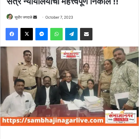
सत्र न्यायालयाचा महत्त्वपूर्ण निकाल !!
Send
सुधीर जगदाळे
October 7, 2023
an
Facebook
X
Messenger
WhatsApp
Telegram
Share via Email
email