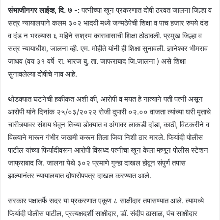
संभाजीनगर लाईव्ह, दि. ७ -:
पत्नीच्या खून प्रकरणात दोषी ठरवत जालना जिल्हा व
सत्र न्यायालयाने कलम ३०२ भादवी मध्ये जन्मठेपेची शिक्षा व पाच हजार रुपये दंड
व दंड न भरल्यास ६ महिने सश्रम कारावासाची शिक्षा ठोठावली. प्रमुख जिल्हा व
सत्र न्यायाधीश, जालना व्ही. एम. मोहीते यांनी ही शिक्षा सुनावली. ज्ञानेश्वर भीमराव
जाधव (वय ३१ वर्षे रा. भारज बु. ता. जाफराबाद जि.जालना ) असे शिक्षा
सुनावलेल्या दोषीचे नाव आहे.
थोडक्यात घटनेची हकीकत अशी की, आरोपी व मयत हे नात्याने पती पत्नी असून
आरोपी यांने दिनांक २५/०३/२०२२ रोजी दुपारी ०२.०० वाजता त्यांच्या घरी मृताचे
चारीत्र्यावर संशय घेवून तिच्या डोक्यात व अंगावर लाकडी दांडा, काठी, विटकरीने व
विळ्याने मारून गंभीर जखमी करून तिला जिवा निशी ठार मारले. फिर्यादी पोलीस
पाटील यांच्या फिर्यादीवरून आरोपी विरूध्द पत्नीचा खून केला म्हणून पोलीस स्टेशन
जाफ्राबाद जि. जालना येथे ३०२ प्रमाणे गुन्हा दाखल होवून संपुर्ण तपास
झाल्यानंतर न्यायालयात दोषारोपपत्र दाखल करण्यात आले.
सरकार पक्षातर्फे सदर या प्रकरणात एकूण ८ साक्षीदार तपासण्यात आले. त्यामध्ये
फिर्यादी पोलीस पाटील, प्रत्यक्षदर्शी साक्षीदार, डॉ. संदीप ढासाळ, पंच साक्षीदार