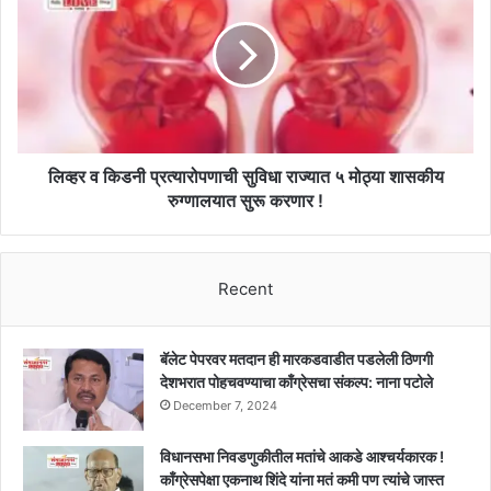
किडनी
प्रत्यारोपणाची
सुविधा
राज्यात
५
मोठ्या
शासकीय
रुग्णालयात
लिव्हर व किडनी प्रत्यारोपणाची सुविधा राज्यात ५ मोठ्या शासकीय
सुरू
रुग्णालयात सुरू करणार !
करणार
!
Recent
बॅलेट पेपरवर मतदान ही मारकडवाडीत पडलेली ठिणगी
देशभरात पोहचवण्याचा काँग्रेसचा संकल्प: नाना पटोले
December 7, 2024
विधानसभा निवडणुकीतील मतांचे आकडे आश्चर्यकारक !
काँग्रेसपेक्षा एकनाथ शिंदे यांना मतं कमी पण त्यांचे जास्त