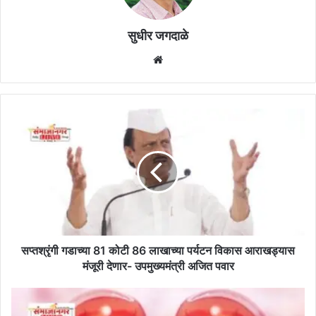
सुधीर जगदाळे
Website
सप्तश्रृंगी
गडाच्या
81
कोटी
86
लाखाच्या
पर्यटन
विकास
आराखड्यास
मंजूरी
सप्तश्रृंगी गडाच्या 81 कोटी 86 लाखाच्या पर्यटन विकास आराखड्यास
देणार-
मंजूरी देणार- उपमुख्यमंत्री अजित पवार
उपमुख्यमंत्री
अजित
लिव्हर
पवार
व