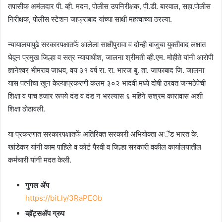
तपासीक अमंलदार पी. व्ही. मदन, पोलीस उपनिरीक्षक, पी.डी. बारवाल, सहा.पोलीस
निरीक्षक, पोलीस स्टेशन जाफ्राबाद यांच्या साक्षी महत्वाच्या ठरल्या.
न्यायालयापुढे सरकारपक्षातर्फे आलेला साक्षीपुरावा व दोन्ही बाजुचा युक्तीवाद लक्षात
घेवून प्रमुख जिल्हा व सत्र न्यायाधीश, जालना श्रीमती व्ही.एम. मोहीते यांनी आरोपी
ज्ञानेश्वर भीमराव जाधव, वय ३१ वर्ष रा. रा. भारज बु. ता. जाफाबाद जि. जालना
यास पत्नीचा खून केल्याप्रकरणी कलम ३०२ भादवी मध्ये दोषी ठरवत जन्मठेपेची
शिक्षा व पाच हजार रूपये दंड व दंड न भरल्यास ६ महिने सश्रम कारावास अशी
शिक्षा ठोठावली.
या प्रकरणात सरकारपक्षातर्फे अतिरिक्त सरकारी अभियोक्ता अॅड भारत के.
खांडेकर यांनी काम पाहिले व कोर्ट पैरवी व जिल्हा सरकारी वकील कार्यालयातील
कर्मचारी यांनी मदत केली.
गुगल ॲप
https://bit.ly/3RaPEOb
व्हॉट्सॲप ग्रुप