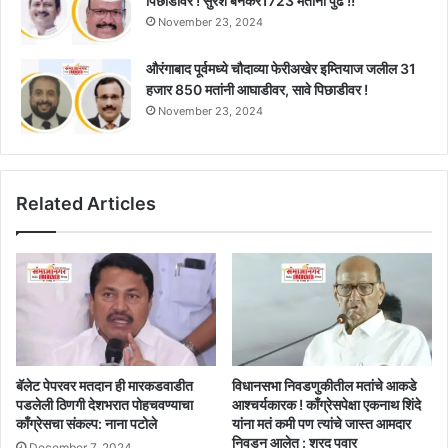
पिछाडीवर ! सुरेश बनकर1723 मतांनी पुढे !!
November 23, 2024
औरंगाबाद पूर्वमध्ये चौदाव्या फेरीअखेर इम्तियाज जलील 31
हजार 850 मतांनी आघाडीवर, सावे पिछाडीवर !
November 23, 2024
Related Articles
बॅलेट पेपरवर मतदान ही मारकडवाडीत
विधानसभा निवडणुकीतील मतांचे आकडे
पडलेली ठिणगी देशभरात पोहचवण्याचा
आश्चर्यकारक ! काँग्रेसपेक्षा एकनाथ शिंदे
काँग्रेसचा संकल्प: नाना पटोले
यांना मतं कमी पण त्यांचे जास्त आमदार
निवडून आलेत : शरद पवार
December 7, 2024