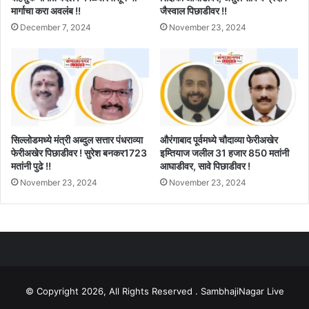
मार्गाचा करा अवलंब !!
जैस्वाल पिछाडीवर !!
December 7, 2024
November 23, 2024
सिल्लोडमध्ये मंत्री अब्दुल सत्तार पंधराव्या
औरंगाबाद पूर्वमध्ये चौदाव्या फेरीअखेर
फेरीअखेर पिछाडीवर ! सुरेश बनकर1723
इम्तियाज जलील 31 हजार 850 मतांनी
मतांनी पुढे !!
आघाडीवर, सावे पिछाडीवर !
November 23, 2024
November 23, 2024
© Copyright 2026, All Rights Reserved . SambhajiNagar Live