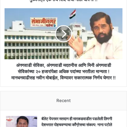
मोठी
घोषणा
अंगणवाडी
!!
सेविका,
अंगणवाडी
मदतनीस
आणि
मिनी
अंगणवाडी
सेविकांच्या
२०
हजारांपेक्षा
अंगणवाडी सेविका, अंगणवाडी मदतनीस आणि मिनी अंगणवाडी
अधिक
सेविकांच्या २० हजारांपेक्षा अधिक पदांच्या भरतीला मान्यता !
पदांच्या
मानधनवाढीसह नवीन मोबाईल, विम्यावर सकारात्मक निर्णय घेणार !!
भरतीला
मान्यता
!
मानधनवाढीसह
Recent
नवीन
मोबाईल,
विम्यावर
बॅलेट पेपरवर मतदान ही मारकडवाडीत पडलेली ठिणगी
सकारात्मक
देशभरात पोहचवण्याचा काँग्रेसचा संकल्प: नाना पटोले