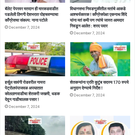
बॅलेट पेपरवर मतदान ही मारकडवाडीत
विधानसभा निवडणुकीतील मतांचे आकडे
पडलेली ठिणगी देशभरात पोहचवण्याचा
आश्चर्यकारक ! काँग्रेसपेक्षा एकनाथ शिंदे
काँग्रेसचा संकल्प: नाना पटोले
यांना मतं कमी पण त्यांचे जास्त आमदार
निवडून आलेत : शरद पवार
December 7, 2024
December 7, 2024
हर्सूल सावंगी रोडवरील नायरा
शेतकऱ्यांना प्रति कुटुंब सदस्य 170 रुपये
पेट्रोलपंपाजवळ अपघातात
अनुदान देण्याचे निर्देश !
कोलठाणवाडीचा शेतकरी जखमी, धडक
December 7, 2024
देवून गाडीचालक पसार !
December 7, 2024