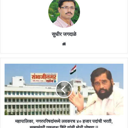
सुधीर जगदाळे
Website
महापालिका,
नगरपरिषदांमध्ये
लवकरच
४०
हजार
पदांची
भरती,
मुख्यमंत्री
एकनाथ
शिंदे
महापालिका, नगरपरिषदांमध्ये लवकरच ४० हजार पदांची भरती,
यांची
मुख्यमंत्री एकनाथ शिंदे यांची मोठी घोषणा !!