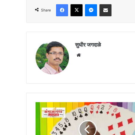
Facebook
X
Messenger
Share via Email
Share
सुधीर जगदाळे
Website
छत्रपती
संभाजीनगर:
काबरानगर
परिसरातील
बड्या