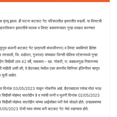
ाचा मृत्यू झाला. ही घटना कटकट गेट परिसरातील इमारतीत घडली. या लिफ्टची
या तक्रारीवरून इमारतीचे मालक व लिफ्ट बसवणाऱ्यावर गुन्हा दाखल करण्यात
रा. युनुस कलनी कटकट गेट छत्रपती संभाजीनगर) व लिफ्ट बसविणारे हितेश
 तरसाली, जि. वडोदरा, गुजरात) यांच्यावर जिन्सी पोलिस स्टेशनमध्ये गुन्हा
 सिद्दीकी (वय 42 वर्षे, व्यवसाय – खा. नोकरी, रा. बक्कलगुडा निशानच्या
ली माहिती अशी की, ते हैदराबाद येथील एका कंपनीत सिनियर इंजिनीयर म्हणून
न मुली आहेत.
ंपनीत दिनांक 03/05/2023 पासून नोकरीस आहे. हैदराबादला त्यांचा मोठा भाऊ
सिद्दीकी मोहंमद सदरोद्दीन हे व त्यांची पत्नी व मुलगी दिनांक 02/05/2023
द्दीकी मोहंमद सदरोद्दीन यांच्या आईसोबत घरी येथे सोडले होते. उन्हाळ्याच्या
11/05/2023 रोजी मामा यांच्या घरी कटकट गेट येथे राहण्यास होते.