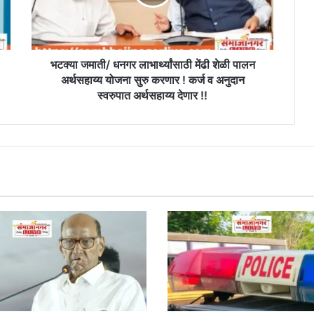
शेळी
पालन
अर्थसहाय्य
योजना
सुरु
भटक्या जमाती/ धनगर लाभार्थ्यांसाठी मेंढी शेळी पालन
करणार
अर्थसहाय्य योजना सुरु करणार ! कर्ज व अनुदान
!
स्वरुपात अर्थसहाय्य देणार !!
कर्ज
व
अनुदान
स्वरुपात
अर्थसहाय्य
देणार
!!