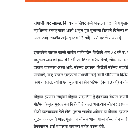
संभाजीनगर लाईव्ह, दि. १२ –
लिफ्टमध्ये अडकून १३ वर्षीय मुल
सुरक्षितता चव्हाट्यावर आली असून मृत मुलाच्या पित्याने दिलेल्
आला आहे. साकीब अहेमद (वय 13 वर्षे) असे मृताचे नाव आहे.
इमारतीचे मालक काजी सलीम मोहीयोद्दीन सिद्दीकी (वय 78 वर्षे 
मधुकांत लाडाणी (वय 41 वर्षे, रा. शिवालय रेसिडेंसी, सोमनाथ नगर
दाखल करण्यात आला आहे. मोहमद इरफान सिद्दीकी मोहंमद सदरोद्दीन
पाठीमागे, शाह बाजार छत्रपती संभाजीनगर) यांनी पोलिसांना दिले
काम करतात. त्यांना एक मुलगा साकीब अहेमद (वय 13 वर्षे) व दो
मोहमद इरफान सिद्दीकी मोहंमद सदरोद्दीन हे हैदराबाद येथील क
मोहंमद फैजुल मुस्तहसन सिद्दीकी हे राहत असल्याने मोहमद इरफान 
रोजी हैदराबादला गेले होते. मुलगा साकीब अहेमद हा मोहमद इरफान सि
सुट्या असल्याने आई, मुलगा साकीब व भाचा यांच्यासोबत दिनांक 
तेव्हापासून आई व मुलगा मामाच्या घरीच राहत होते.