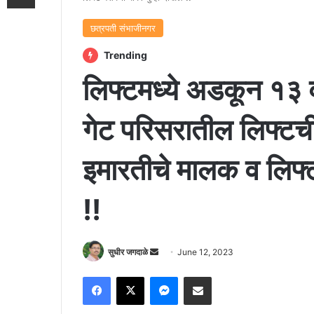
छत्रपती संभाजीनगर
Trending
लिफ्टमध्ये अडकून १३ 
गेट परिसरातील लिफ्टची 
इमारतीचे मालक व लिफ्ट
!!
Send
सुधीर जगदाळे
June 12, 2023
an
Facebook
X
Messenger
Share via Email
email