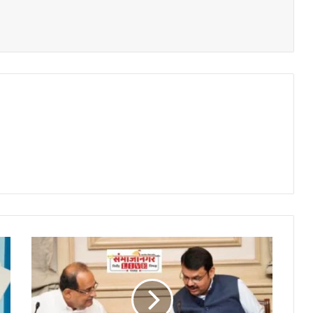
भटक्या
जमाती/
धनगर
लाभार्थ्यांसाठी
मेंढी