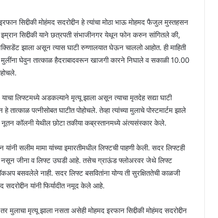
ान सिद्दीकी मोहंमद सदरोद्दीन हे त्यांचा मोठा भाऊ मोहमद फैजुल मुस्तहसन
 इम्रान सिद्दीकी याने छत्रपती संभाजीनगर येथून फोन करुन सांगितले की,
 अक्सिडेंट झाला असून त्यास घाटी रुग्णालयात घेऊन चाललो आहोत. ही माहिती
ही मुलींना घेवुन तात्काळ हैदराबादवरून खाजगी कारने निघाले व सकाळी 10.00
ोहोचले.
ाचा लिफ्टमध्ये अडकल्याने मृत्यू झाला असून त्याचा मृतदेह सद्या घाटी
े तात्काळ पत्नीसोबत घाटीत पोहोचले. तेव्हा त्यांच्या मुलाचे पोस्टमार्टम झाले
जाने नूतन कॉलनी येथील छोटा तकीया कब्रस्तानमध्ये अंत्यसंस्कार केले.
्दीन यांनी सलीम मामा यांच्या इमारतीमधील लिफ्टची पाहणी केली. सदर लिफ्टही
े नसून जीना व लिफ्ट उघडी आहे. तसेच ग्राऊंड फ्लोअरवर जेथे लिफ्ट
ा शॉकअप बसवलेले नाही. सदर लिफ्ट बसवितांना योग्य ती सुरक्षिततेची काळजी
 सदरोद्दीन यांनी फिर्यादीत नमूद केले आहे.
तर मुलाचा मृत्यू झाला नसता असेही मोहमद इरफान सिद्दीकी मोहंमद सदरोद्दीन