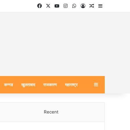
Facebook
X
YouTube
Instagram
WhatsApp
Log In
Random Article
Sidebar
Sidebar
कन्नड
खुलताबाद
राजकारण
महाराष्ट्र
Recent