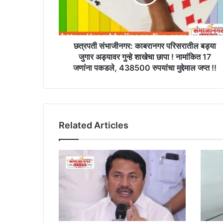
जुगार
अड्यावर
गुन्हे
शाखेचा
छापा
छत्रपती संभाजीनगर: काबरानगर परिसरातील बड्या
!
जुगार अड्यावर गुन्हे शाखेचा छापा ! नामांकित 17
नामांकित
जणांना पकडले, 438500 रुपयांचा मुद्देमाल जप्त !!
17
जणांना
पकडले,
438500
रुपयांचा
Related Articles
मुद्देमाल
जप्त
!!