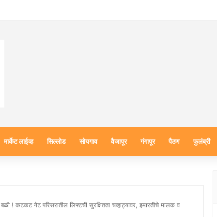
मार्केट लाईव्ह
सिल्लोड
सोयगाव
वैजापूर
गंगापूर
पैठण
फुलंब्री
ा बळी ! कटकट गेट परिसरातील लिफ्टची सुरक्षितता चव्हाट्यावर, इमारतीचे मालक व