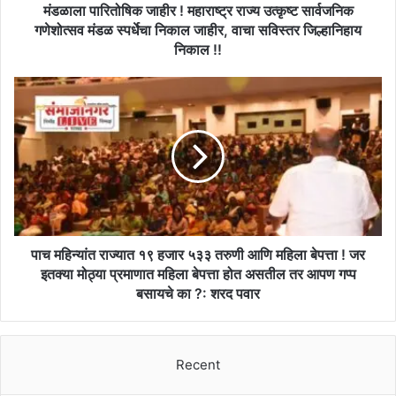
जाहीर
मंडळाला पारितोषिक जाहीर ! महाराष्ट्र राज्य उत्कृष्ट सार्वजनिक
!
गणेशोत्सव मंडळ स्पर्धेचा निकाल जाहीर, वाचा सविस्तर जिल्हानिहाय
महाराष्ट्र
निकाल !!
राज्य
उत्कृष्ट
पाच
सार्वजनिक
महिन्यांत
गणेशोत्सव
राज्यात
मंडळ
१९
स्पर्धेचा
हजार
निकाल
५३३
जाहीर,
तरुणी
वाचा
आणि
सविस्तर
महिला
जिल्हानिहाय
बेपत्ता
पाच महिन्यांत राज्यात १९ हजार ५३३ तरुणी आणि महिला बेपत्ता ! जर
निकाल
!
इतक्या मोठ्या प्रमाणात महिला बेपत्ता होत असतील तर आपण गप्प
!!
जर
बसायचे का ?: शरद पवार
इतक्या
मोठ्या
प्रमाणात
महिला
Recent
बेपत्ता