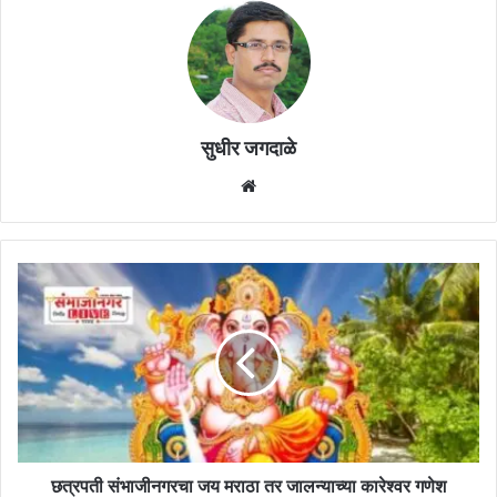
सुधीर जगदाळे
Website
छत्रपती
संभाजीनगरचा
जय
मराठा
तर
जालन्याच्या
कारेश्वर
गणेश
मंडळाला
पारितोषिक
छत्रपती संभाजीनगरचा जय मराठा तर जालन्याच्या कारेश्वर गणेश