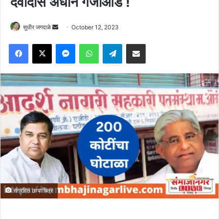
देवीदास अधाने गजाआड !
Send
सुधीर जगदाळे
October 12, 2023
an
Facebook
X
Messenger
WhatsApp
Telegram
Share via Email
email
संग्रहित छायाचित्र