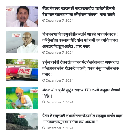
होत
असतील
बॅलेट पेपरवर मतदान ही मारकडवाडीत पडलेली ठिणगी
तर
देशभरात पोहचवण्याचा काँग्रेसचा संकल्प: नाना पटोले
आपण
December 7, 2024
गप्प
बसायचे
विधानसभा निवडणुकीतील मतांचे आकडे आश्चर्यकारक !
का
काँग्रेसपेक्षा एकनाथ शिंदे यांना मतं कमी पण त्यांचे जास्त
?:
आमदार निवडून आलेत : शरद पवार
शरद
December 7, 2024
पवार
हर्सूल सावंगी रोडवरील नायरा पेट्रोलपंपाजवळ अपघातात
कोलठाणवाडीचा शेतकरी जखमी, धडक देवून गाडीचालक
पसार !
December 7, 2024
शेतकऱ्यांना प्रति कुटुंब सदस्य 170 रुपये अनुदान देण्याचे
निर्देश !
December 7, 2024
पैठण ते छत्रपती संभाजीनगर रोडवरील वाहतुक मार्गात बदल
! मंगळवारपासून या मार्गाचा करा अवलंब !!
December 7, 2024