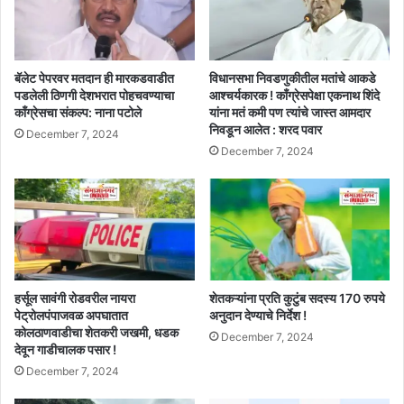
बॅलेट पेपरवर मतदान ही मारकडवाडीत
विधानसभा निवडणुकीतील मतांचे आकडे
पडलेली ठिणगी देशभरात पोहचवण्याचा
आश्चर्यकारक ! काँग्रेसपेक्षा एकनाथ शिंदे
काँग्रेसचा संकल्प: नाना पटोले
यांना मतं कमी पण त्यांचे जास्त आमदार
निवडून आलेत : शरद पवार
December 7, 2024
December 7, 2024
हर्सूल सावंगी रोडवरील नायरा
शेतकऱ्यांना प्रति कुटुंब सदस्य 170 रुपये
पेट्रोलपंपाजवळ अपघातात
अनुदान देण्याचे निर्देश !
कोलठाणवाडीचा शेतकरी जखमी, धडक
December 7, 2024
देवून गाडीचालक पसार !
December 7, 2024