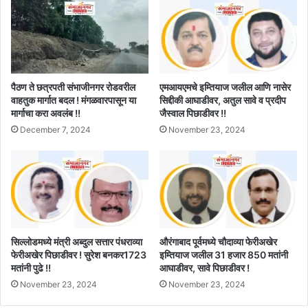
पैठण ते छत्रपती संभाजीनगर रोडवरील
एमआयएमचे इम्तियाज जलील आणि नासेर
वाहतुक मार्गात बदल ! मंगळवारपासून या
सिद्दीकी आघाडीवर, अतुल सावे व प्रदीप
मार्गाचा करा अवलंब !!
जैस्वाल पिछाडीवर !!
December 7, 2024
November 23, 2024
सिल्लोडमध्ये मंत्री अब्दुल सत्तार पंधराव्या
औरंगाबाद पूर्वमध्ये चौदाव्या फेरीअखेर
फेरीअखेर पिछाडीवर ! सुरेश बनकर1723
इम्तियाज जलील 31 हजार 850 मतांनी
मतांनी पुढे !!
आघाडीवर, सावे पिछाडीवर !
November 23, 2024
November 23, 2024