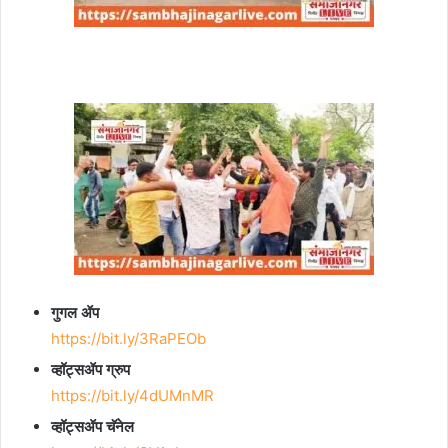
गुगल ॲप
https://bit.ly/3RaPEOb
व्हॉट्सॲप ग्रुप
https://bit.ly/4dUMnMR
व्हॉट्सॲप चॅनेल