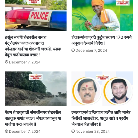
हर्सूल सावंगी रोडवरील नायरा
शेतकऱ्यांना प्रति कुटुंब सदस्य 170 रुपये
पेट्रोलपंपाजवळ अपघातात
अनुदान देण्याचे निर्देश !
कोलठाणवाडीचा शेतकरी जखमी, धडक
December 7, 2024
देवून गाडीचालक पसार !
December 7, 2024
पैठण ते छत्रपती संभाजीनगर रोडवरील
एमआयएमचे इम्तियाज जलील आणि नासेर
वाहतुक मार्गात बदल ! मंगळवारपासून या
सिद्दीकी आघाडीवर, अतुल सावे व प्रदीप
मार्गाचा करा अवलंब !!
जैस्वाल पिछाडीवर !!
December 7, 2024
November 23, 2024