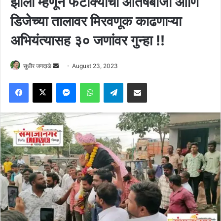
झाली म्हणून फटाक्याची आतषबाजी आणि
डिजेच्या तालावर मिरवणूक काढणाऱ्या
अभियंत्यासह ३० जणांवर गुन्हा !!
Send
सुधीर जगदाळे
August 23, 2023
an
Facebook
X
Messenger
WhatsApp
Telegram
Share via Email
email