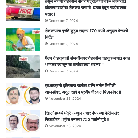
हर्सूल सावंगी रोडवरील नायरा पेट्रोलपंपाजवळ अपघातात
कोलठाणवाडीचा शेतकरी जखमी, धडक देवून गाडीचालक
पसार !
December 7, 2024
शेतकऱ्यांना प्रति कुटुंब सदस्य 170 रुपये अनुदान देण्याचे
निर्देश !
December 7, 2024
पैठण ते छत्रपती संभाजीनगर रोडवरील वाहतुक मार्गात बदल
! मंगळवारपासून या मार्गाचा करा अवलंब !!
December 7, 2024
एमआयएमचे इम्तियाज जलील आणि नासेर सिद्दीकी
आघाडीवर, अतुल सावे व प्रदीप जैस्वाल पिछाडीवर !!
November 23, 2024
सिल्लोडमध्ये मंत्री अब्दुल सत्तार पंधराव्या फेरीअखेर
पिछाडीवर ! सुरेश बनकर1723 मतांनी पुढे !!
November 23, 2024