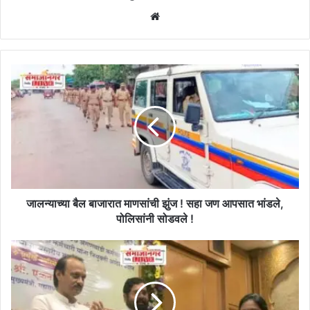
Website
जालन्याच्या
बैल
बाजारात
माणसांची
झुंज
!
सहा
जण
आपसात
भांडले,
जालन्याच्या बैल बाजारात माणसांची झुंज ! सहा जण आपसात भांडले,
पोलिसांनी
पोलिसांनी सोडवले !
सोडवले
!
अंगणवाडी
सेविकांबरोबरच
आता
यापुढील
शिबिरांमध्ये