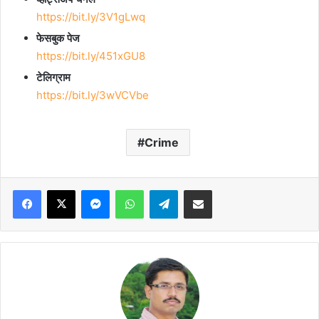
https://bit.ly/3V1gLwq
फेसबुक पेज
https://bit.ly/451xGU8
टेलिग्राम
https://bit.ly/3wVCVbe
Crime
Facebook
X
Messenger
WhatsApp
Telegram
Share via Email