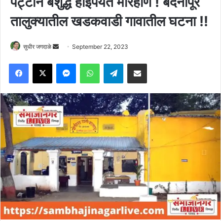
पट्टीने बेशुद्ध होईपर्यंत मारहाण ! बदनापूर
तालुक्यातील खडकवाडी गावातील घटना !!
Send
सुधीर जगदाळे
September 22, 2023
an
Facebook
X
Messenger
WhatsApp
Telegram
Share via Email
email