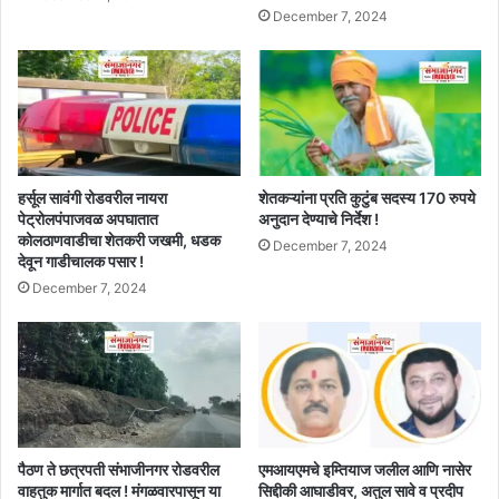
December 7, 2024
हर्सूल सावंगी रोडवरील नायरा
शेतकऱ्यांना प्रति कुटुंब सदस्य 170 रुपये
पेट्रोलपंपाजवळ अपघातात
अनुदान देण्याचे निर्देश !
कोलठाणवाडीचा शेतकरी जखमी, धडक
December 7, 2024
देवून गाडीचालक पसार !
December 7, 2024
पैठण ते छत्रपती संभाजीनगर रोडवरील
एमआयएमचे इम्तियाज जलील आणि नासेर
वाहतुक मार्गात बदल ! मंगळवारपासून या
सिद्दीकी आघाडीवर, अतुल सावे व प्रदीप