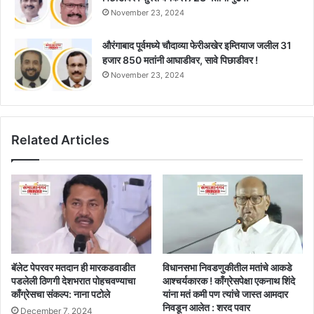
November 23, 2024
औरंगाबाद पूर्वमध्ये चौदाव्या फेरीअखेर इम्तियाज जलील 31
हजार 850 मतांनी आघाडीवर, सावे पिछाडीवर !
November 23, 2024
Related Articles
बॅलेट पेपरवर मतदान ही मारकडवाडीत
विधानसभा निवडणुकीतील मतांचे आकडे
पडलेली ठिणगी देशभरात पोहचवण्याचा
आश्चर्यकारक ! काँग्रेसपेक्षा एकनाथ शिंदे
काँग्रेसचा संकल्प: नाना पटोले
यांना मतं कमी पण त्यांचे जास्त आमदार
निवडून आलेत : शरद पवार
December 7, 2024