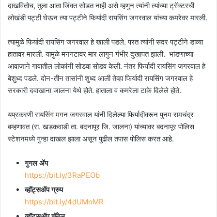
दाखवितोच, तुला आता जिंवत सोडत नाही असे म्हणुन त्यांनी त्यांच्या ट्रॅक्टरची
लोखंडी पट्टी घेऊन त्या पट्टीने फिर्यादी रायसिंग जगरवाल यांच्या कमरेवर मारली.
त्यामुळे फिर्यादी रायसिंग जगरवाल हे खाली पडले. परत त्यांनी सदर पट्टीने डाव्या
हातावर मारली. यामुळे मनगटावर मार लागुन गंभीर दुखापत झाली. भांडणाच्या
आवाजाने गावातील लोकांनी सोडवा सोडव केली. नंतर फिर्यादी रायसिंग जगरवाल हे
बेशुध्द पडले. दोन-तीन तासांनी शुध्द आली तेव्हा फिर्यादी रायसिंग जगरवाल हे
सरकारी दवाखाना जालना येथे होते. हाताला व कमरेला टाके दिलेले होते.
यप्रकरणी रायसिंग मगन जगरवाल यांनी दिलेल्या फिर्यादीवरून पुनम रामचंद्र
बम्हणावत (रा. खडकवाडी ता. बदनापूर जि. जालना) यांच्यावर बदनापूर पोलिस
स्टेशनमध्ये गुन्हा दाखल झाला असून पुढील तपास पोलिस करत आहे.
गुगल ॲप
https://bit.ly/3RaPEOb
व्हॉट्सॲप ग्रुप
https://bit.ly/4dUMnMR
व्हॉट्सॲप चॅनेल