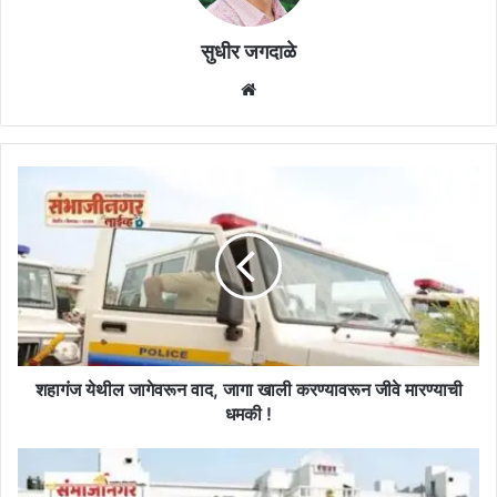
सुधीर जगदाळे
Website
शहागंज
येथील
जागेवरून
वाद,
जागा
खाली
करण्यावरून
जीवे
मारण्याची
धमकी
शहागंज येथील जागेवरून वाद, जागा खाली करण्यावरून जीवे मारण्याची
!
धमकी !
अंगणवाडी
सेविका,