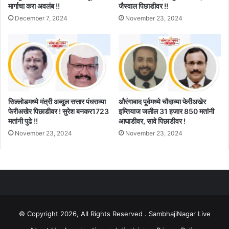
मार्गाचा करा अवलंब !!
जैस्वाल पिछाडीवर !!
December 7, 2024
November 23, 2024
सिल्लोडमध्ये मंत्री अब्दुल सत्तार पंधराव्या
औरंगाबाद पूर्वमध्ये चौदाव्या फेरीअखेर
फेरीअखेर पिछाडीवर ! सुरेश बनकर1723
इम्तियाज जलील 31 हजार 850 मतांनी
मतांनी पुढे !!
आघाडीवर, सावे पिछाडीवर !
November 23, 2024
November 23, 2024
© Copyright 2026, All Rights Reserved . SambhajiNagar Live