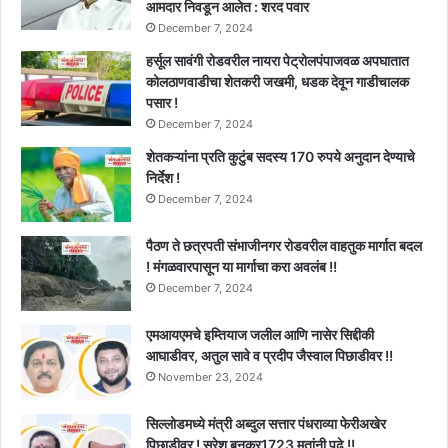
आमदार निवडून आलेत : शरद पवार
December 7, 2024
हर्सूल सावंगी रोडवरील नायरा पेट्रोलपंपाजवळ अपघातात
कोलठाणवाडीचा शेतकरी जखमी, धडक देवून गाडीचालक
पसार !
December 7, 2024
शेतकऱ्यांना प्रति कुटुंब सदस्य 170 रुपये अनुदान देण्याचे
निर्देश !
December 7, 2024
पैठण ते छत्रपती संभाजीनगर रोडवरील वाहतुक मार्गात बदल
! मंगळवारपासून या मार्गाचा करा अवलंब !!
December 7, 2024
एमआयएमचे इम्तियाज जलील आणि नासेर सिद्दीकी
आघाडीवर, अतुल सावे व प्रदीप जैस्वाल पिछाडीवर !!
November 23, 2024
सिल्लोडमध्ये मंत्री अब्दुल सत्तार पंधराव्या फेरीअखेर
पिछाडीवर ! सुरेश बनकर1723 मतांनी पुढे !!