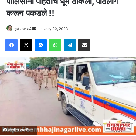
पोलिसांना पाहताच धूम ठोकली, पाठलाग
करून पकडले !!
Send
सुधीर जगदाळे
July 20, 2023
an
Facebook
X
Messenger
WhatsApp
Telegram
Share via Email
email
संग्रहित छायाचित्र.