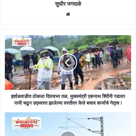
सुधीर जगदाळे
Website
इर्शाळवाडीत
ठोकला
दिवसभर
तळ,
मुख्यमंत्री
एकनाथ
शिंदेंनी
गडावर
पायी
चढून
इर्शाळवाडीत ठोकला दिवसभर तळ, मुख्यमंत्री एकनाथ शिंदेंनी गडावर
उद्ध्वस्त
पायी चढून उद्ध्वस्त झालेल्या वस्तीवर केले बचाव कार्याचे नेतृत्व !
झालेल्या
वस्तीवर
जालना
केले
ते
बचाव
दिनेगाव
कार्याचे
विद्युतीकरण