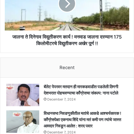
नेतृत्व
कार्य
!
!
मनमाड
जालना
दरम्यान
175
जालना ते दिनेगाव विद्युतीकरण कार्य ! मनमाड जालना दरम्यान 175
किलोमीटरचे
किलोमीटरचे विद्युतीकरण अखेर पूर्ण !!
विद्युतीकरण
अखेर
पूर्ण
Recent
!!
बॅलेट पेपरवर मतदान ही मारकडवाडीत पडलेली ठिणगी
देशभरात पोहचवण्याचा काँग्रेसचा संकल्प: नाना पटोले
December 7, 2024
विधानसभा निवडणुकीतील मतांचे आकडे आश्चर्यकारक !
काँग्रेसपेक्षा एकनाथ शिंदे यांना मतं कमी पण त्यांचे जास्त
आमदार निवडून आलेत : शरद पवार
December 7, 2024