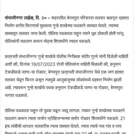
संभाजीनगर लाईव्ह, दि. २० –
शहरातील बेगमपुरा परिसरात तलवार बाळगून दहशत
निर्माण करीत फिरणार्या युवकास गुन्हे शाखेच्या पथकाने ताब्यात घेतले. त्याच्या
ताब्यातून तलवार जप्त केली. पोलिस पथकाला पाहून त्याने धूम ठोकली होती परंतू
पोलिसांनी पाठलाग करून मोठ्या शिताफीने त्याला पकडले.
छत्रपती संभाजीनगर गुन्हे शाखेचे पोलीस निरीक्षक संदीप गुरमे यांनी दिलेली माहिती
अशी की, दिनांक 19/07/2023 रोजी पोलिसांना माहिती मिळाली की, हनुमान
टेकडीकडे जाणा-या रोडवर, बेगमपुरा छत्रपती संभाजीनगर येथे एक जण हातात
तलवार घेवून फिरत असून त्यामुळे आजुबाजुच्या लोकांमध्ये दहशत निर्माण झाली
आहे. त्यावरून गुन्हे शाखेचे पथक हनुमान टेकडीकडे जाणा-या रोडवर, बेगमपुरा
भागात धडकले.
पोलिस पथकाला पाहून तो युवक पळून जावू लागला. त्यावर गुन्हे शाखेच्या पथकाने
पाठलाग करून त्यास जर्यान प्रोव्हिजन्सच्या समोर रोडवर शिताफीने पकडले. 21
इंच लांबीची धारदार तलवारीस त्यास ताब्यात घेतले. त्यास त्याचे नाव गांव व पत्ता
विचारले असता सनी ऊर्फ सोनु लालचंद मुंगसे (वय 22 वर्ष, रा. मल्लाव गल्ली, न्यू