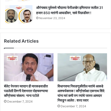
औरंगाबाद पूर्वमध्ये चौदाव्या फेरीअखेर इम्तियाज जलील 31
हजार 850 मतांनी आघाडीवर, सावे पिछाडीवर !
November 23, 2024
Related Articles
बॅलेट पेपरवर मतदान ही मारकडवाडीत
विधानसभा निवडणुकीतील मतांचे आकडे
पडलेली ठिणगी देशभरात पोहचवण्याचा
आश्चर्यकारक ! काँग्रेसपेक्षा एकनाथ शिंदे
काँग्रेसचा संकल्प: नाना पटोले
यांना मतं कमी पण त्यांचे जास्त आमदार
निवडून आलेत : शरद पवार
December 7, 2024
December 7, 2024