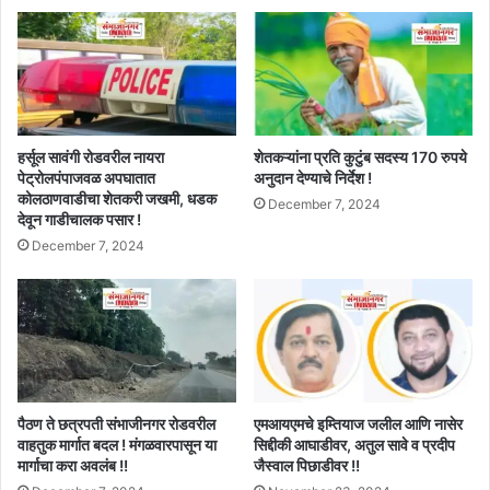
हर्सूल सावंगी रोडवरील नायरा
शेतकऱ्यांना प्रति कुटुंब सदस्य 170 रुपये
पेट्रोलपंपाजवळ अपघातात
अनुदान देण्याचे निर्देश !
कोलठाणवाडीचा शेतकरी जखमी, धडक
December 7, 2024
देवून गाडीचालक पसार !
December 7, 2024
पैठण ते छत्रपती संभाजीनगर रोडवरील
एमआयएमचे इम्तियाज जलील आणि नासेर
वाहतुक मार्गात बदल ! मंगळवारपासून या
सिद्दीकी आघाडीवर, अतुल सावे व प्रदीप
मार्गाचा करा अवलंब !!
जैस्वाल पिछाडीवर !!