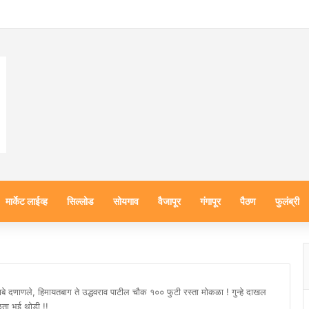
मार्केट लाईव्ह
सिल्लोड
सोयगाव
वैजापूर
गंगापूर
पैठण
फुलंब्री
े दणाणले, हिमायतबाग ते उद्धवराव पाटील चौक १०० फुटी रस्ता मोकळा ! गुन्हे दाखल
ता भूई थोडी !!