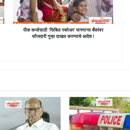
बँकांवर
फौजदारी
गुन्हा
दाखल
करण्याचे
पीक कर्जासाठी ‘सिबिल स्कोअर’ मागणाऱ्या बँकांवर
आदेश
फौजदारी गुन्हा दाखल करण्याचे आदेश !
!