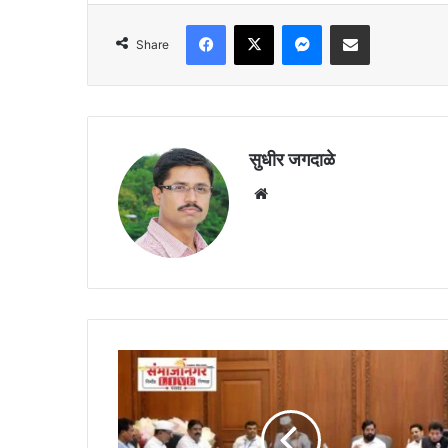
Facebook
X
Messenger
Share via Email
Share
सुधीर जगदाळे
Website
मुख्यमंत्र्यांनी
दिली
तंबी:
कर्जवसुलीसाठी
मोठ्या