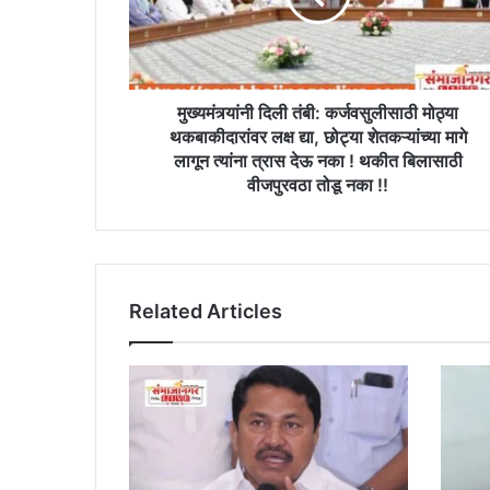
थकबाकीदारांवर
लक्ष
द्या,
छोट्या
शेतकऱ्यांच्या
मुख्यमंत्र्यांनी दिली तंबी: कर्जवसुलीसाठी मोठ्या
मागे
थकबाकीदारांवर लक्ष द्या, छोट्या शेतकऱ्यांच्या मागे
लागून
लागून त्यांना त्रास देऊ नका ! थकीत बिलासाठी
त्यांना
वीजपुरवठा तोडू नका !!
त्रास
देऊ
नका
!
थकीत
Related Articles
बिलासाठी
वीजपुरवठा
तोडू
नका
!!