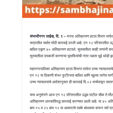
संभाजीनगर लाईव्ह, दि. ९ –
मनपा अतिक्रमण हटाव विभाग मार्फ
सत्रातील सर्वात मोठी कारवाई ठरली आहे. एन १२ परिसरातील उद
बाधित एकूण ४० अतिक्रमण हटवले. सुरुवातीला काही जणांनी सरका
सुरुवातीला दमबाजी करणाऱ्या भूमाफियांची नंतर पळता भूई थोडी झ
महानगरपालिका अतिक्रमण हटाव विभागा मार्फत उच्च न्यायालया
एन १२ या ठिकाणी शंभर फुटीरस्ता बाधित आणि खुल्या जागेत माग
उच्च न्यायालयाचे आदेशानुसार ही कारवाई दि.०२ मार्चपासून सातत्
याच अनुषंगाने आज एन १२ परिसरातील उद्धव पाटील चौक ते मौल
अतिक्रमण धारकांविरुद्ध कारवाई करण्यात आली आहे. या ४० अत
बाय १५ व २५ बाय १५ या आकाराचे पक्के बांधकाम करून सर्व प्र