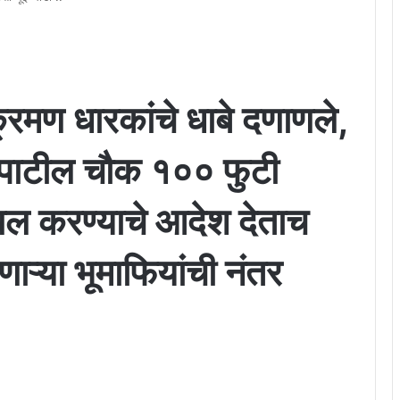
मण धारकांचे धाबे दणाणले,
व पाटील चौक १०० फुटी
ाखल करण्याचे आदेश देताच
ाऱ्या भूमाफियांची नंतर