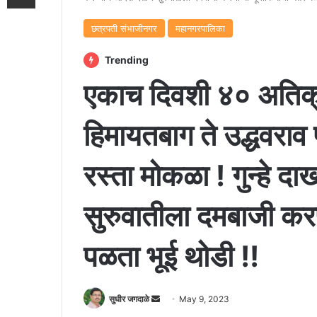
छत्रपती संभाजीनगर
महानगरपालिका
Trending
एकाच दिवशी ४० अतिक्र
हिमायतबाग ते उद्धवरा
रस्ता मोकळा ! गुन्हे द
सुरुवातीला दमबाजी करण
पळता भूई थोडी !!
Send
सुधीर जगदाळे
May 9, 2023
an