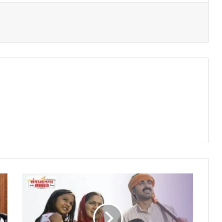
पीक
कर्जासाठी
‘सिबिल
स्कोअर’
मागणाऱ्या