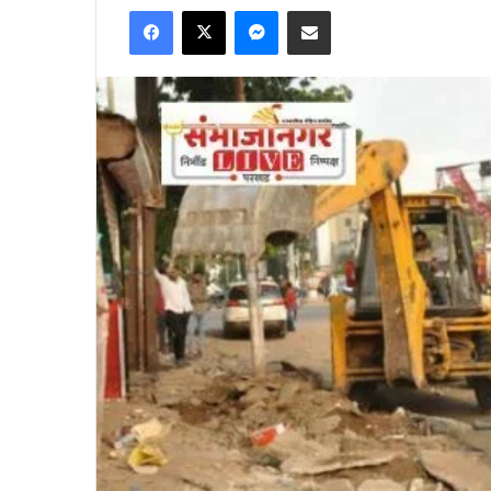
Facebook
X
Messenger
Share via Email
email