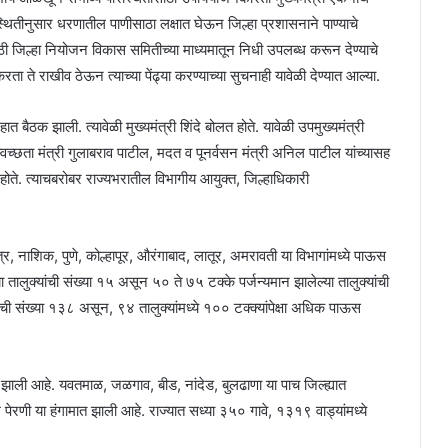
स्थितीनुसार धरणातील पाणीसाठा लक्षात घेऊन जिल्हा प्रशासनाने पाण्याचे
ी जिल्हा नियोजन विकास समितीच्या माध्यमातून निधी उपलब्ध करून देण्याचे
करता ते राखीव ठेऊन त्याच्या पेंढ्या करण्याच्या सुचनाही यावेळी देण्यात आल्या.
ात बैठक झाली. त्यावेळी मुख्यमंत्री शिंदे बोलत होते. यावेळी उपमुख्यमंत्री
्वच्छता मंत्री गुलाबराव पाटील, मदत व पूनर्वसन मंत्री अनिल पाटील यांच्यासह
ोते. त्याचबरोबर राज्यभरातील विभागीय आयुक्त, जिल्हाधिकारी
, नाशिक, पुणे, कोल्हापूर, औरंगाबाद, लातूर, अमरावती या विभागांमध्ये पाऊस
तालुक्यांची संख्या १५ असून ५० ते ७५ टक्के पर्जन्यमान झालेल्या तालुक्यांची
ची संख्या १३८ असून, ९४ तालुक्यांमध्ये १०० टक्क्यांपेक्षा अधिक पाऊस
 झाली आहे. यवतमाळ, जळगाव, बीड, नांदेड, बुलढाणा या पाच जिल्ह्यात
ी या हंगामात झाली आहे. राज्यात सध्या ३५० गावे, १३१९ वाड्यांमध्ये