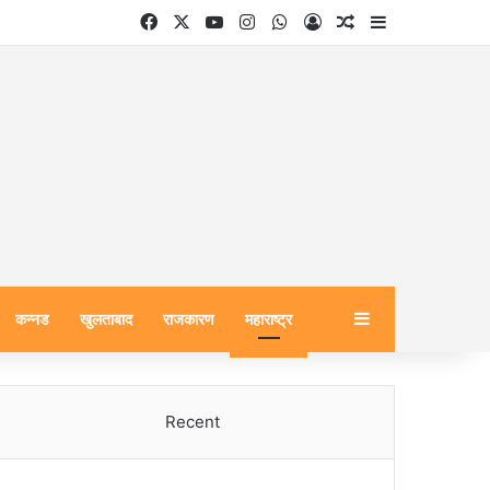
Facebook
X
YouTube
Instagram
WhatsApp
Log In
Random Article
Sidebar
Sidebar
कन्नड
खुलताबाद
राजकारण
महाराष्ट्र
Recent