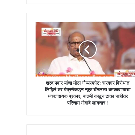
शरद
पवार
यांचा
मोठा
गौप्यस्फोट:
सरकार
विरोधात
लिहिले
तर
यंत्रणेकडून
शरद पवार यांचा मोठा गौप्यस्फोट: सरकार विरोधात
न्यूज
लिहिले तर यंत्रणेकडून न्यूज चॅनलला धमकावण्याचा
चॅनलला
धक्कादायक प्रकार, बातमी काढून टाका नाहीतर
धमकावण्याचा
परिणाम भोगावे लागणार !
धक्कादायक
प्रकार,
बातमी
काढून
टाका