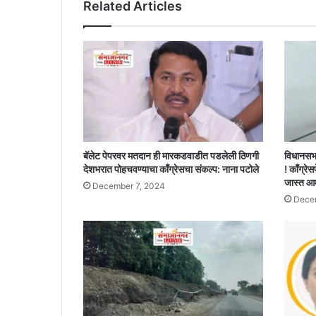
Related Articles
नाहीतर
परिणाम
भोगावे
लागणार
!
बॅलेट पेपरवर मतदान ही मारकडवाडीत पडलेली ठिणगी
विधानसभ
देशभरात पोहचवण्याचा काँग्रेसचा संकल्प: नाना पटोले
! काँग्रेस
जास्त आ
December 7, 2024
Decem