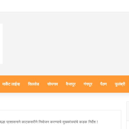
मार्केट लाईव्ह
सिल्लोड
सोयगाव
वैजापूर
गंगापूर
पैठण
फुलंब्री
ल्हा प्रशासनाने काटकसरीने नियोजन करण्याचे मुख्यमंत्र्यांचे कडक निर्देश !