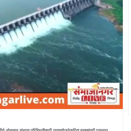
ंभीर्य ओळखून संभाव्य परिस्थितीसाठी उपाययोजनेकरिता मुख्यमंत्री एकनाथ